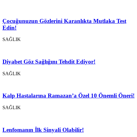
Çocuğunuzun Gözlerini Karanlıkta Mutlaka Test
Edin!
SAĞLIK
Diyabet Göz Sağlığını Tehdit Ediyor!
SAĞLIK
Kalp Hastalarına Ramazan’a Özel 10 Önemli Öneri!
SAĞLIK
Lenfomanın İlk Sinyali Olabilir!