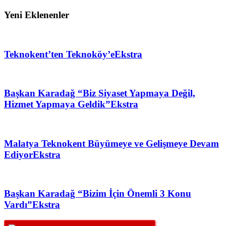
Yeni Eklenenler
Teknokent’ten Teknoköy’e
Ekstra
Başkan Karadağ “Biz Siyaset Yapmaya Değil,
Hizmet Yapmaya Geldik”
Ekstra
Malatya Teknokent Büyümeye ve Gelişmeye Devam
Ediyor
Ekstra
Başkan Karadağ “Bizim İçin Önemli 3 Konu
Vardı”
Ekstra