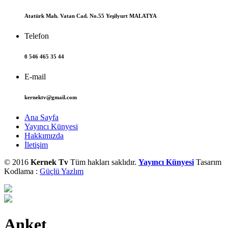
Atatürk Mah. Vatan Cad. No.55 Yeşilyurt MALATYA
Telefon
0 546 465 35 44
E-mail
kernektv@gmail.com
Ana Sayfa
Yayıncı Künyesi
Hakkımızda
İletişim
© 2016
Kernek Tv
Tüm hakları saklıdır.
Yayıncı Künyesi
Tasarım
Kodlama :
Güçlü Yazlım
Anket