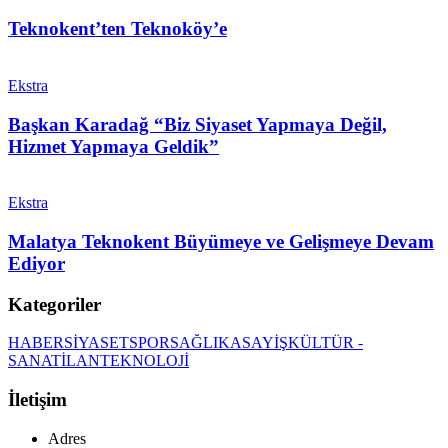
Teknokent’ten Teknoköy’e
Ekstra
Başkan Karadağ “Biz Siyaset Yapmaya Değil,
Hizmet Yapmaya Geldik”
Ekstra
Malatya Teknokent Büyümeye ve Gelişmeye Devam
Ediyor
Kategoriler
HABER
SİYASET
SPOR
SAĞLIK
ASAYİŞ
KÜLTÜR -
SANAT
İLAN
TEKNOLOJİ
İletişim
Adres