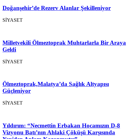
Doğanşehir’de Rezerv Alanlar Şekilleniyor
SİYASET
Milletvekili Ölmeztoprak Muhtarlarla Bir Araya
Geldi
SİYASET
Ölmeztoprak,Malatya’da Sağlık Altyapısı
Güçleniyor
SİYASET
Yıldırım: “Necmettin Erbakan Hocamızın D-8
Vizyonu Batı’nın Ahlaki Çöküşü Karşısında