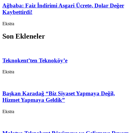
Ağbaba: Faiz İndirimi Asgari Ücrete, Dolar Değer
Kaybettirdi!
Ekstra
Son Ekleneler
Teknokent’ten Teknoköy’e
Ekstra
Başkan Karadağ “Biz Siyaset Yapmaya Değil,
Hizmet Yapmaya Geldik”
Ekstra