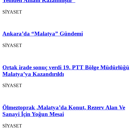
Yeniden Anlam Kazanmıştır”
SİYASET
Ankara’da “Malatya” Gündemi
SİYASET
Ortak irade sonuç verdi 19. PTT Bölge Müdürlüğü
Malatya’ya Kazandırıldı
SİYASET
Ölmeztoprak ,Malatya’da Konut, Rezerv Alan Ve
Sanayi İçin Yoğun Mesai
SİYASET