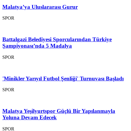
Malatya’ya Uluslararası Gurur
SPOR
Battalgazi Belediyesi Sporcularından Türkiye
Şampiyonası’nda 5 Madalya
SPOR
'Minikler Yarıyıl Futbol Şenliği' Turnuvası Başladı
SPOR
Malatya Yeşilyurtspor Güçlü Bir Yapılanmayla
Yoluna Devam Edecek
SPOR