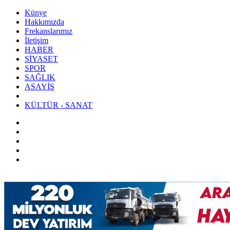
Künye
Hakkımızda
Frekanslarımız
İletişim
HABER
SİYASET
SPOR
SAĞLIK
ASAYİŞ
KÜLTÜR - SANAT