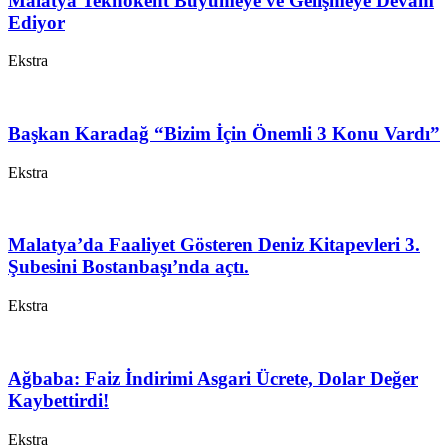
Malatya Teknokent Büyümeye ve Gelişmeye Devam
Ediyor
Ekstra
Başkan Karadağ “Bizim İçin Önemli 3 Konu Vardı”
Ekstra
Malatya’da Faaliyet Gösteren Deniz Kitapevleri 3.
Şubesini Bostanbaşı’nda açtı.
Ekstra
Ağbaba: Faiz İndirimi Asgari Ücrete, Dolar Değer
Kaybettirdi!
Ekstra