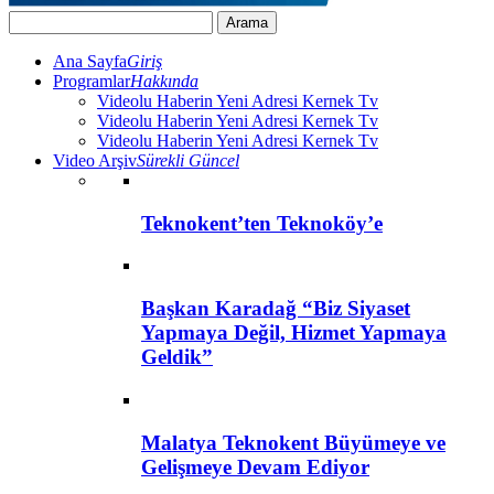
Ana Sayfa
Giriş
Programlar
Hakkında
Videolu Haberin Yeni Adresi Kernek Tv
Videolu Haberin Yeni Adresi Kernek Tv
Videolu Haberin Yeni Adresi Kernek Tv
Video Arşiv
Sürekli Güncel
Teknokent’ten Teknoköy’e
Başkan Karadağ “Biz Siyaset
Yapmaya Değil, Hizmet Yapmaya
Geldik”
Malatya Teknokent Büyümeye ve
Gelişmeye Devam Ediyor