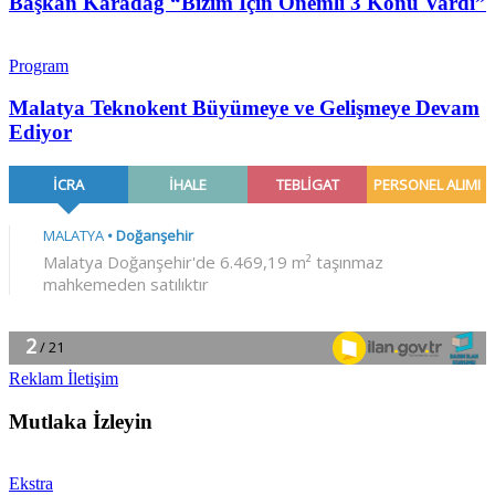
Başkan Karadağ “Bizim İçin Önemli 3 Konu Vardı”
Program
Malatya Teknokent Büyümeye ve Gelişmeye Devam
Ediyor
Reklam İletişim
Mutlaka İzleyin
Ekstra