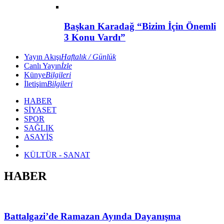
Başkan Karadağ “Bizim İçin Önemli
3 Konu Vardı”
Yayın Akışı
Haftalık / Günlük
Canlı Yayın
İzle
Künye
Bilgileri
İletişim
Bilgileri
HABER
SİYASET
SPOR
SAĞLIK
ASAYİŞ
KÜLTÜR - SANAT
HABER
Battalgazi’de Ramazan Ayında Dayanışma