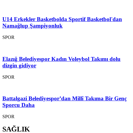
U14 Erkekler Basketbolda Sportif Basketbol'dan
Namağlup Şampiyonluk
SPOR
Elazığ Belediyespor Kadın Voleybol Takımı dolu
dizgin gidiyor
SPOR
Battalgazi Belediyespor’dan Millî Takıma Bir Genç
Sporcu Daha
SPOR
SAĞLIK