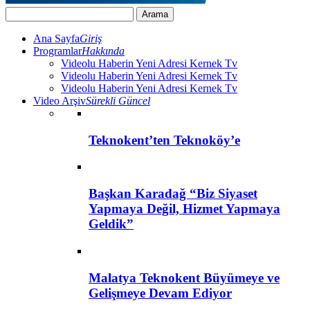
Ana Sayfa
Giriş
Programlar
Hakkında
Videolu Haberin Yeni Adresi Kernek Tv
Videolu Haberin Yeni Adresi Kernek Tv
Videolu Haberin Yeni Adresi Kernek Tv
Video Arşiv
Sürekli Güncel
Teknokent’ten Teknoköy’e
Başkan Karadağ “Biz Siyaset
Yapmaya Değil, Hizmet Yapmaya
Geldik”
Malatya Teknokent Büyümeye ve
Gelişmeye Devam Ediyor