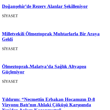
Doğanşehir’de Rezerv Alanlar Şekilleniyor
SİYASET
Milletvekili Ölmeztoprak Muhtarlarla Bir Araya
Geldi
SİYASET
Ölmeztoprak,Malatya’da Sağlık Altyapısı
Güçleniyor
SİYASET
Yıldırım: “Necmettin Erbakan Hocamızın D-8
Vizyonu Batı’nın Ahlaki Çöküşü Karşısında