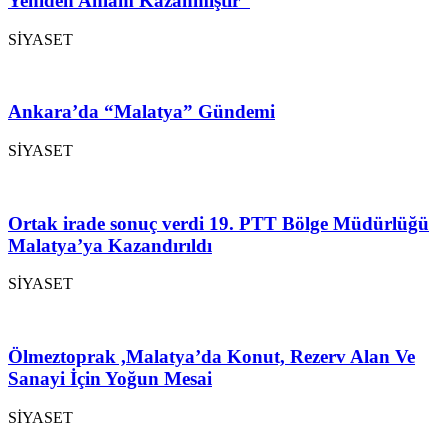
Yeniden Anlam Kazanmıştır”
SİYASET
Ankara’da “Malatya” Gündemi
SİYASET
Ortak irade sonuç verdi 19. PTT Bölge Müdürlüğü
Malatya’ya Kazandırıldı
SİYASET
Ölmeztoprak ,Malatya’da Konut, Rezerv Alan Ve
Sanayi İçin Yoğun Mesai
SİYASET