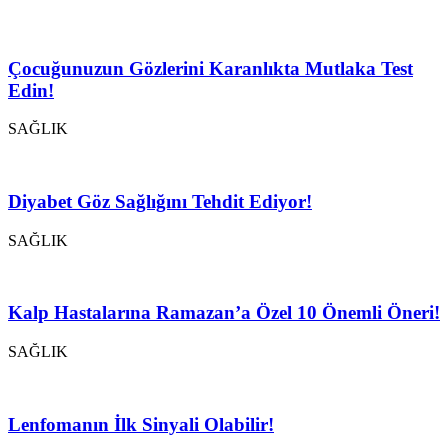
Çocuğunuzun Gözlerini Karanlıkta Mutlaka Test
Edin!
SAĞLIK
Diyabet Göz Sağlığını Tehdit Ediyor!
SAĞLIK
Kalp Hastalarına Ramazan’a Özel 10 Önemli Öneri!
SAĞLIK
Lenfomanın İlk Sinyali Olabilir!