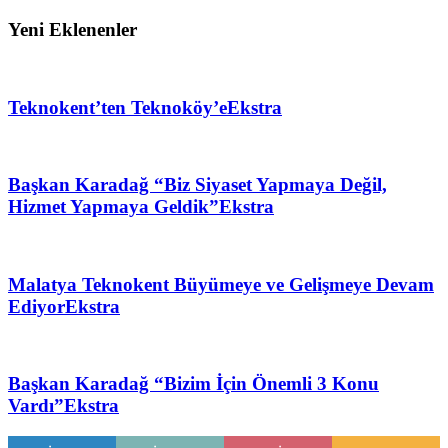
Yeni Eklenenler
Teknokent’ten Teknoköy’e
Ekstra
Başkan Karadağ “Biz Siyaset Yapmaya Değil,
Hizmet Yapmaya Geldik”
Ekstra
Malatya Teknokent Büyümeye ve Gelişmeye Devam
Ediyor
Ekstra
Başkan Karadağ “Bizim İçin Önemli 3 Konu
Vardı”
Ekstra