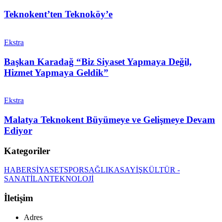
Teknokent’ten Teknoköy’e
Ekstra
Başkan Karadağ “Biz Siyaset Yapmaya Değil,
Hizmet Yapmaya Geldik”
Ekstra
Malatya Teknokent Büyümeye ve Gelişmeye Devam
Ediyor
Kategoriler
HABER
SİYASET
SPOR
SAĞLIK
ASAYİŞ
KÜLTÜR -
SANAT
İLAN
TEKNOLOJİ
İletişim
Adres