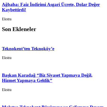
Ağbaba: Faiz İndirimi Asgari Ücrete, Dolar Değer
Kaybettirdi!
Ekstra
Son Ekleneler
Teknokent’ten Teknoköy’e
Ekstra
Başkan Karadağ “Biz Siyaset Yapmaya Değil,
Hizmet Yapmaya Geldik”
Ekstra