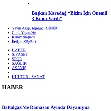
Başkan Karadağ “Bizim İçin Önemli
3 Konu Vardı”
Yayın Akışı
Haftalık / Günlük
Canlı Yayın
İzle
Künye
Bilgileri
İletişim
Bilgileri
HABER
SİYASET
SPOR
SAĞLIK
ASAYİŞ
KÜLTÜR - SANAT
HABER
Battalgazi’de Ramazan Ayında Dayanışma