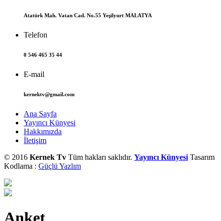
Atatürk Mah. Vatan Cad. No.55 Yeşilyurt MALATYA
Telefon
0 546 465 35 44
E-mail
kernektv@gmail.com
Ana Sayfa
Yayıncı Künyesi
Hakkımızda
İletişim
© 2016
Kernek Tv
Tüm hakları saklıdır.
Yayıncı Künyesi
Tasarım
Kodlama :
Güçlü Yazlım
Anket