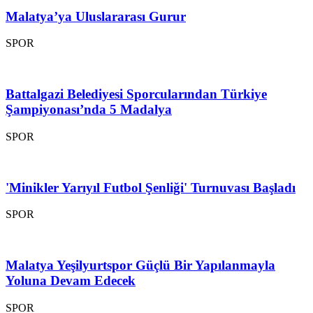
Malatya’ya Uluslararası Gurur
SPOR
Battalgazi Belediyesi Sporcularından Türkiye
Şampiyonası’nda 5 Madalya
SPOR
'Minikler Yarıyıl Futbol Şenliği' Turnuvası Başladı
SPOR
Malatya Yeşilyurtspor Güçlü Bir Yapılanmayla
Yoluna Devam Edecek
SPOR