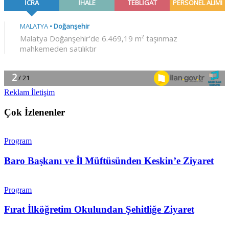
Reklam İletişim
Çok İzlenenler
Program
Baro Başkanı ve İl Müftüsünden Keskin’e Ziyaret
Program
Fırat İlköğretim Okulundan Şehitliğe Ziyaret