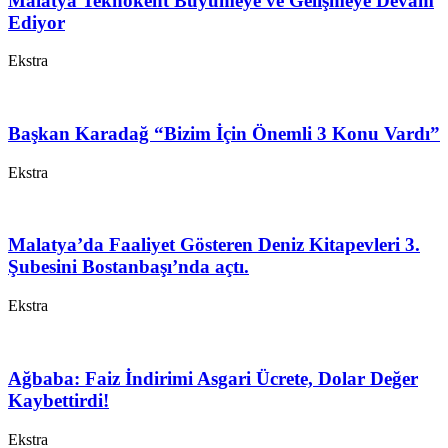
Malatya Teknokent Büyümeye ve Gelişmeye Devam
Ediyor
Ekstra
Başkan Karadağ “Bizim İçin Önemli 3 Konu Vardı”
Ekstra
Malatya’da Faaliyet Gösteren Deniz Kitapevleri 3.
Şubesini Bostanbaşı’nda açtı.
Ekstra
Ağbaba: Faiz İndirimi Asgari Ücrete, Dolar Değer
Kaybettirdi!
Ekstra