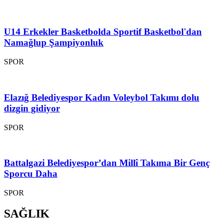
U14 Erkekler Basketbolda Sportif Basketbol'dan
Namağlup Şampiyonluk
SPOR
Elazığ Belediyespor Kadın Voleybol Takımı dolu
dizgin gidiyor
SPOR
Battalgazi Belediyespor’dan Millî Takıma Bir Genç
Sporcu Daha
SPOR
SAĞLIK