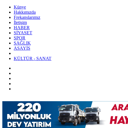
Künye
Hakkımızda
Frekanslarımız
İletişim
HABER
SİYASET
SPOR
SAĞLIK
ASAYİŞ
KÜLTÜR - SANAT