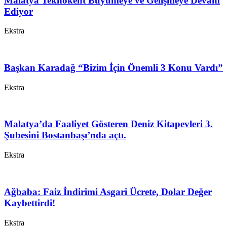
Malatya Teknokent Büyümeye ve Gelişmeye Devam
Ediyor
Ekstra
Başkan Karadağ “Bizim İçin Önemli 3 Konu Vardı”
Ekstra
Malatya’da Faaliyet Gösteren Deniz Kitapevleri 3.
Şubesini Bostanbaşı’nda açtı.
Ekstra
Ağbaba: Faiz İndirimi Asgari Ücrete, Dolar Değer
Kaybettirdi!
Ekstra