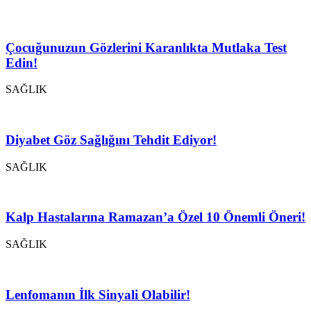
Çocuğunuzun Gözlerini Karanlıkta Mutlaka Test
Edin!
SAĞLIK
Diyabet Göz Sağlığını Tehdit Ediyor!
SAĞLIK
Kalp Hastalarına Ramazan’a Özel 10 Önemli Öneri!
SAĞLIK
Lenfomanın İlk Sinyali Olabilir!