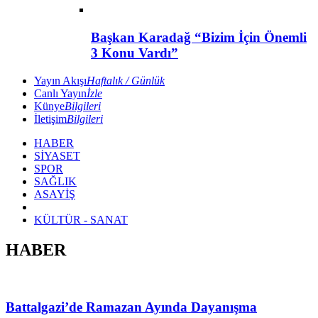
Başkan Karadağ “Bizim İçin Önemli
3 Konu Vardı”
Yayın Akışı
Haftalık / Günlük
Canlı Yayın
İzle
Künye
Bilgileri
İletişim
Bilgileri
HABER
SİYASET
SPOR
SAĞLIK
ASAYİŞ
KÜLTÜR - SANAT
HABER
Battalgazi’de Ramazan Ayında Dayanışma