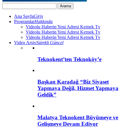
Ana Sayfa
Giriş
Programlar
Hakkında
Videolu Haberin Yeni Adresi Kernek Tv
Videolu Haberin Yeni Adresi Kernek Tv
Videolu Haberin Yeni Adresi Kernek Tv
Video Arşiv
Sürekli Güncel
Teknokent’ten Teknoköy’e
Başkan Karadağ “Biz Siyaset
Yapmaya Değil, Hizmet Yapmaya
Geldik”
Malatya Teknokent Büyümeye ve
Gelişmeye Devam Ediyor