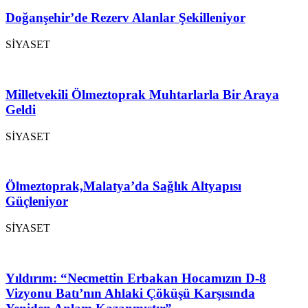
Doğanşehir’de Rezerv Alanlar Şekilleniyor
SİYASET
Milletvekili Ölmeztoprak Muhtarlarla Bir Araya
Geldi
SİYASET
Ölmeztoprak,Malatya’da Sağlık Altyapısı
Güçleniyor
SİYASET
Yıldırım: “Necmettin Erbakan Hocamızın D-8
Vizyonu Batı’nın Ahlaki Çöküşü Karşısında