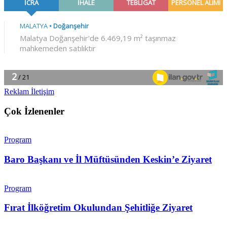
Reklam İletişim
Çok İzlenenler
Program
Baro Başkanı ve İl Müftüsünden Keskin’e Ziyaret
Program
Fırat İlköğretim Okulundan Şehitliğe Ziyaret