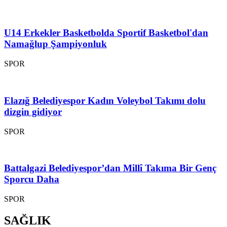
U14 Erkekler Basketbolda Sportif Basketbol'dan
Namağlup Şampiyonluk
SPOR
Elazığ Belediyespor Kadın Voleybol Takımı dolu
dizgin gidiyor
SPOR
Battalgazi Belediyespor’dan Millî Takıma Bir Genç
Sporcu Daha
SPOR
SAĞLIK