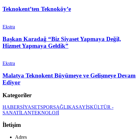
Teknokent’ten Teknoköy’e
Ekstra
Başkan Karadağ “Biz Siyaset Yapmaya Değil,
Hizmet Yapmaya Geldik”
Ekstra
Malatya Teknokent Büyümeye ve Gelişmeye Devam
Ediyor
Kategoriler
HABER
SİYASET
SPOR
SAĞLIK
ASAYİŞ
KÜLTÜR -
SANAT
İLAN
TEKNOLOJİ
İletişim
Adres