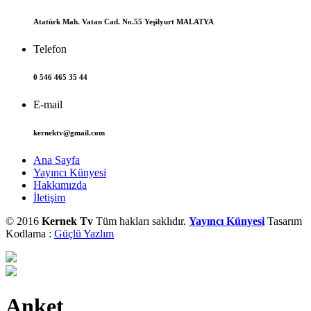
Atatürk Mah. Vatan Cad. No.55 Yeşilyurt MALATYA
Telefon
0 546 465 35 44
E-mail
kernektv@gmail.com
Ana Sayfa
Yayıncı Künyesi
Hakkımızda
İletişim
© 2016
Kernek Tv
Tüm hakları saklıdır.
Yayıncı Künyesi
Tasarım
Kodlama :
Güçlü Yazlım
Anket