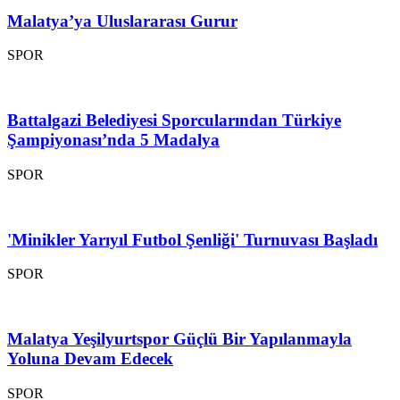
Malatya’ya Uluslararası Gurur
SPOR
Battalgazi Belediyesi Sporcularından Türkiye
Şampiyonası’nda 5 Madalya
SPOR
'Minikler Yarıyıl Futbol Şenliği' Turnuvası Başladı
SPOR
Malatya Yeşilyurtspor Güçlü Bir Yapılanmayla
Yoluna Devam Edecek
SPOR