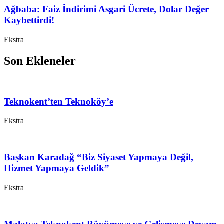
Ağbaba: Faiz İndirimi Asgari Ücrete, Dolar Değer
Kaybettirdi!
Ekstra
Son Ekleneler
Teknokent’ten Teknoköy’e
Ekstra
Başkan Karadağ “Biz Siyaset Yapmaya Değil,
Hizmet Yapmaya Geldik”
Ekstra