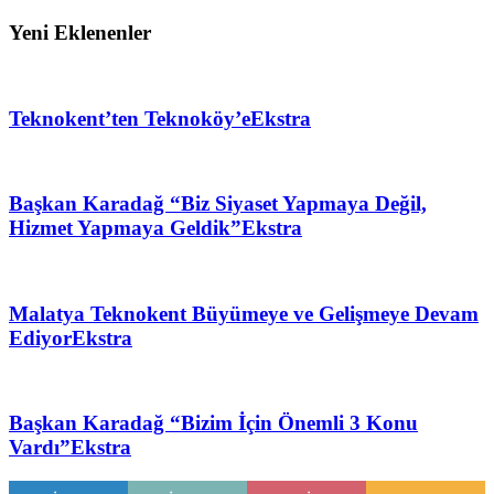
Yeni Eklenenler
Teknokent’ten Teknoköy’e
Ekstra
Başkan Karadağ “Biz Siyaset Yapmaya Değil,
Hizmet Yapmaya Geldik”
Ekstra
Malatya Teknokent Büyümeye ve Gelişmeye Devam
Ediyor
Ekstra
Başkan Karadağ “Bizim İçin Önemli 3 Konu
Vardı”
Ekstra