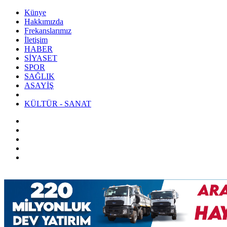
Künye
Hakkımızda
Frekanslarımız
İletişim
HABER
SİYASET
SPOR
SAĞLIK
ASAYİŞ
KÜLTÜR - SANAT