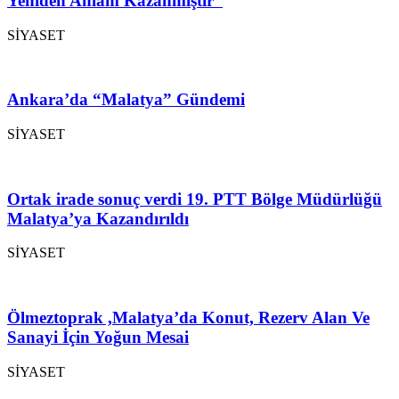
Yeniden Anlam Kazanmıştır”
SİYASET
Ankara’da “Malatya” Gündemi
SİYASET
Ortak irade sonuç verdi 19. PTT Bölge Müdürlüğü
Malatya’ya Kazandırıldı
SİYASET
Ölmeztoprak ,Malatya’da Konut, Rezerv Alan Ve
Sanayi İçin Yoğun Mesai
SİYASET