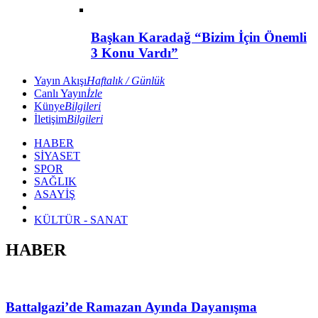
Başkan Karadağ “Bizim İçin Önemli
3 Konu Vardı”
Yayın Akışı
Haftalık / Günlük
Canlı Yayın
İzle
Künye
Bilgileri
İletişim
Bilgileri
HABER
SİYASET
SPOR
SAĞLIK
ASAYİŞ
KÜLTÜR - SANAT
HABER
Battalgazi’de Ramazan Ayında Dayanışma