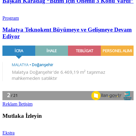
Başkan Karadağ “Bizim İçin Önemli 3 Konu Vardı”
Program
Malatya Teknokent Büyümeye ve Gelişmeye Devam
Ediyor
Reklam İletişim
Mutlaka İzleyin
Ekstra