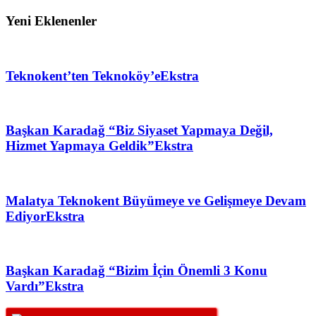
Yeni Eklenenler
Teknokent’ten Teknoköy’e
Ekstra
Başkan Karadağ “Biz Siyaset Yapmaya Değil,
Hizmet Yapmaya Geldik”
Ekstra
Malatya Teknokent Büyümeye ve Gelişmeye Devam
Ediyor
Ekstra
Başkan Karadağ “Bizim İçin Önemli 3 Konu
Vardı”
Ekstra