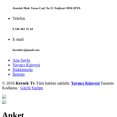
Atatürk Mah. Vatan Cad. No.55 Yeşilyurt MALATYA
Telefon
0 546 465 35 44
E-mail
kernektv@gmail.com
Ana Sayfa
Yayıncı Künyesi
Hakkımızda
İletişim
© 2016
Kernek Tv
Tüm hakları saklıdır.
Yayıncı Künyesi
Tasarım
Kodlama :
Güçlü Yazlım
Anket