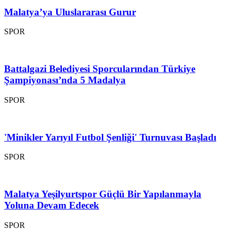
Malatya’ya Uluslararası Gurur
SPOR
Battalgazi Belediyesi Sporcularından Türkiye
Şampiyonası’nda 5 Madalya
SPOR
'Minikler Yarıyıl Futbol Şenliği' Turnuvası Başladı
SPOR
Malatya Yeşilyurtspor Güçlü Bir Yapılanmayla
Yoluna Devam Edecek
SPOR