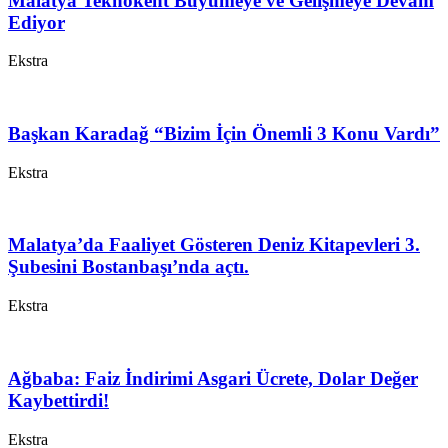
Malatya Teknokent Büyümeye ve Gelişmeye Devam
Ediyor
Ekstra
Başkan Karadağ “Bizim İçin Önemli 3 Konu Vardı”
Ekstra
Malatya’da Faaliyet Gösteren Deniz Kitapevleri 3.
Şubesini Bostanbaşı’nda açtı.
Ekstra
Ağbaba: Faiz İndirimi Asgari Ücrete, Dolar Değer
Kaybettirdi!
Ekstra