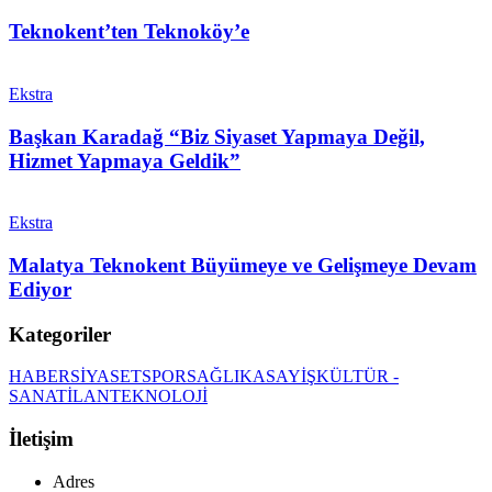
Teknokent’ten Teknoköy’e
Ekstra
Başkan Karadağ “Biz Siyaset Yapmaya Değil,
Hizmet Yapmaya Geldik”
Ekstra
Malatya Teknokent Büyümeye ve Gelişmeye Devam
Ediyor
Kategoriler
HABER
SİYASET
SPOR
SAĞLIK
ASAYİŞ
KÜLTÜR -
SANAT
İLAN
TEKNOLOJİ
İletişim
Adres