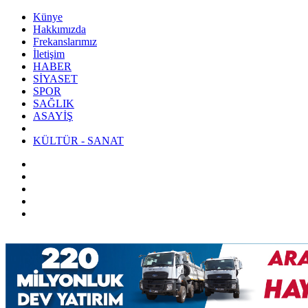
Künye
Hakkımızda
Frekanslarımız
İletişim
HABER
SİYASET
SPOR
SAĞLIK
ASAYİŞ
KÜLTÜR - SANAT