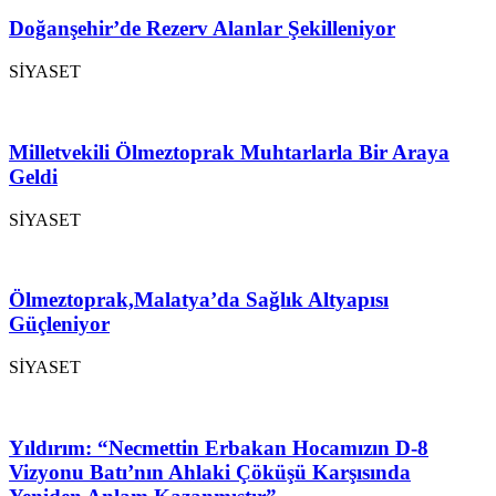
Doğanşehir’de Rezerv Alanlar Şekilleniyor
SİYASET
Milletvekili Ölmeztoprak Muhtarlarla Bir Araya
Geldi
SİYASET
Ölmeztoprak,Malatya’da Sağlık Altyapısı
Güçleniyor
SİYASET
Yıldırım: “Necmettin Erbakan Hocamızın D-8
Vizyonu Batı’nın Ahlaki Çöküşü Karşısında