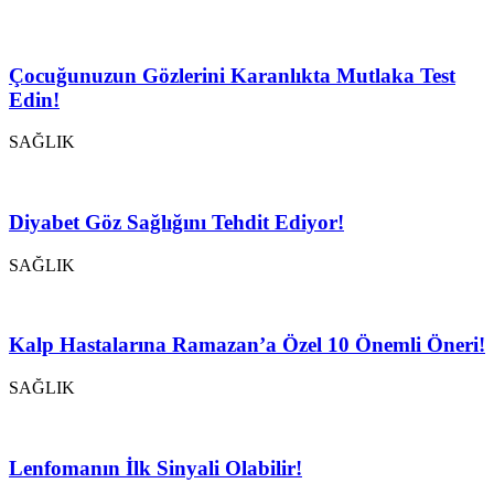
Çocuğunuzun Gözlerini Karanlıkta Mutlaka Test
Edin!
SAĞLIK
Diyabet Göz Sağlığını Tehdit Ediyor!
SAĞLIK
Kalp Hastalarına Ramazan’a Özel 10 Önemli Öneri!
SAĞLIK
Lenfomanın İlk Sinyali Olabilir!