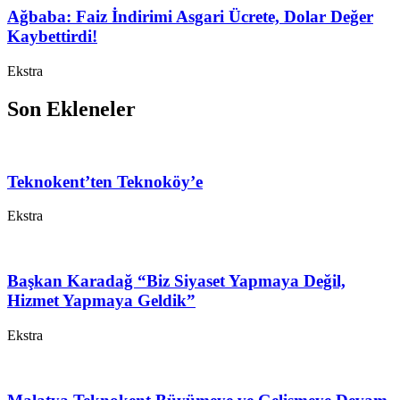
Ağbaba: Faiz İndirimi Asgari Ücrete, Dolar Değer
Kaybettirdi!
Ekstra
Son Ekleneler
Teknokent’ten Teknoköy’e
Ekstra
Başkan Karadağ “Biz Siyaset Yapmaya Değil,
Hizmet Yapmaya Geldik”
Ekstra