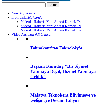
Ana Sayfa
Giriş
Programlar
Hakkında
Videolu Haberin Yeni Adresi Kernek Tv
Videolu Haberin Yeni Adresi Kernek Tv
Videolu Haberin Yeni Adresi Kernek Tv
Video Arşiv
Sürekli Güncel
Teknokent’ten Teknoköy’e
Başkan Karadağ “Biz Siyaset
Yapmaya Değil, Hizmet Yapmaya
Geldik”
Malatya Teknokent Büyümeye ve
Gelişmeye Devam Ediyor