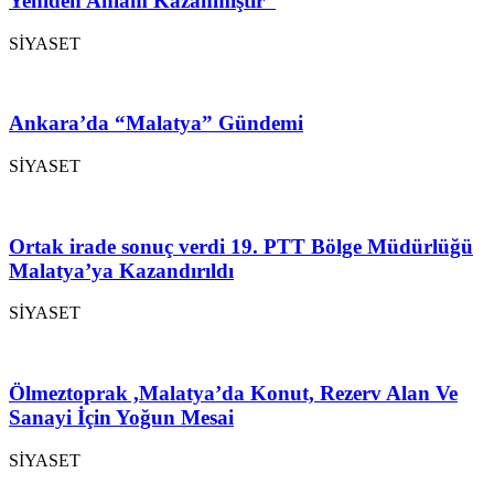
Yeniden Anlam Kazanmıştır”
SİYASET
Ankara’da “Malatya” Gündemi
SİYASET
Ortak irade sonuç verdi 19. PTT Bölge Müdürlüğü
Malatya’ya Kazandırıldı
SİYASET
Ölmeztoprak ,Malatya’da Konut, Rezerv Alan Ve
Sanayi İçin Yoğun Mesai
SİYASET