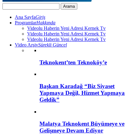
Ana Sayfa
Giriş
Programlar
Hakkında
Videolu Haberin Yeni Adresi Kernek Tv
Videolu Haberin Yeni Adresi Kernek Tv
Videolu Haberin Yeni Adresi Kernek Tv
Video Arşiv
Sürekli Güncel
Teknokent’ten Teknoköy’e
Başkan Karadağ “Biz Siyaset
Yapmaya Değil, Hizmet Yapmaya
Geldik”
Malatya Teknokent Büyümeye ve
Gelişmeye Devam Ediyor