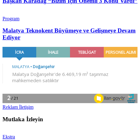
Başkan Karadağ “Bizim İçin Önemli 3 Konu Vardı”
Program
Malatya Teknokent Büyümeye ve Gelişmeye Devam
Ediyor
Reklam İletişim
Mutlaka İzleyin
Ekstra