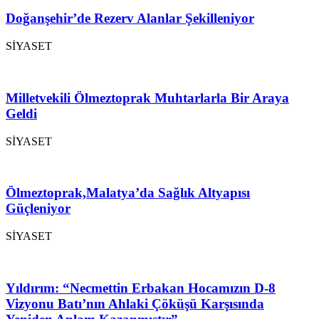
Doğanşehir’de Rezerv Alanlar Şekilleniyor
SİYASET
Milletvekili Ölmeztoprak Muhtarlarla Bir Araya
Geldi
SİYASET
Ölmeztoprak,Malatya’da Sağlık Altyapısı
Güçleniyor
SİYASET
Yıldırım: “Necmettin Erbakan Hocamızın D-8
Vizyonu Batı’nın Ahlaki Çöküşü Karşısında