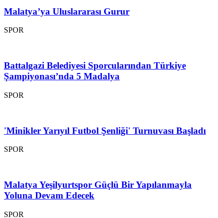
Malatya’ya Uluslararası Gurur
SPOR
Battalgazi Belediyesi Sporcularından Türkiye
Şampiyonası’nda 5 Madalya
SPOR
'Minikler Yarıyıl Futbol Şenliği' Turnuvası Başladı
SPOR
Malatya Yeşilyurtspor Güçlü Bir Yapılanmayla
Yoluna Devam Edecek
SPOR