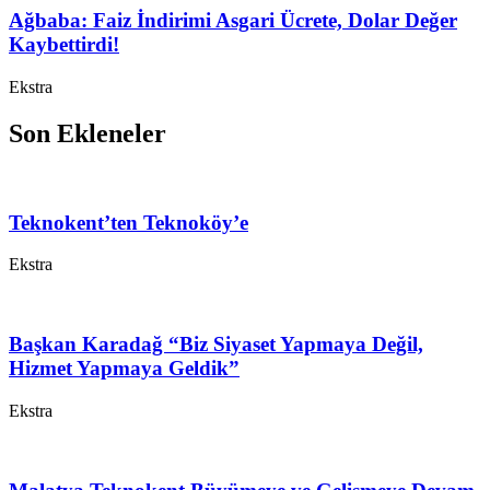
Ağbaba: Faiz İndirimi Asgari Ücrete, Dolar Değer
Kaybettirdi!
Ekstra
Son Ekleneler
Teknokent’ten Teknoköy’e
Ekstra
Başkan Karadağ “Biz Siyaset Yapmaya Değil,
Hizmet Yapmaya Geldik”
Ekstra