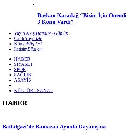
Başkan Karadağ “Bizim İçin Önemli
3 Konu Vardı”
Yayın Akışı
Haftalık / Günlük
Canlı Yayın
İzle
Künye
Bilgileri
İletişim
Bilgileri
HABER
SİYASET
SPOR
SAĞLIK
ASAYİŞ
KÜLTÜR - SANAT
HABER
Battalgazi’de Ramazan Ayında Dayanışma