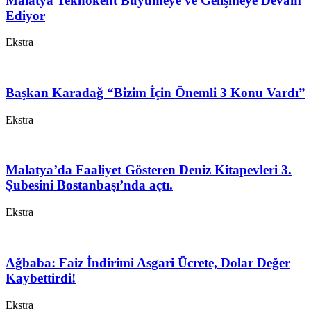
Malatya Teknokent Büyümeye ve Gelişmeye Devam
Ediyor
Ekstra
Başkan Karadağ “Bizim İçin Önemli 3 Konu Vardı”
Ekstra
Malatya’da Faaliyet Gösteren Deniz Kitapevleri 3.
Şubesini Bostanbaşı’nda açtı.
Ekstra
Ağbaba: Faiz İndirimi Asgari Ücrete, Dolar Değer
Kaybettirdi!
Ekstra