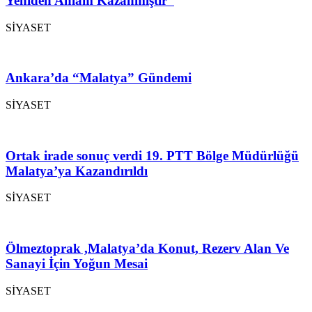
Yeniden Anlam Kazanmıştır”
SİYASET
Ankara’da “Malatya” Gündemi
SİYASET
Ortak irade sonuç verdi 19. PTT Bölge Müdürlüğü
Malatya’ya Kazandırıldı
SİYASET
Ölmeztoprak ,Malatya’da Konut, Rezerv Alan Ve
Sanayi İçin Yoğun Mesai
SİYASET