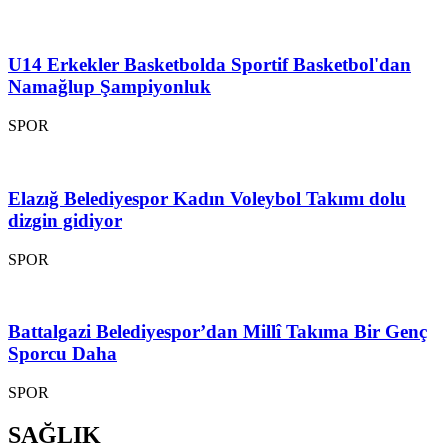
U14 Erkekler Basketbolda Sportif Basketbol'dan
Namağlup Şampiyonluk
SPOR
Elazığ Belediyespor Kadın Voleybol Takımı dolu
dizgin gidiyor
SPOR
Battalgazi Belediyespor’dan Millî Takıma Bir Genç
Sporcu Daha
SPOR
SAĞLIK