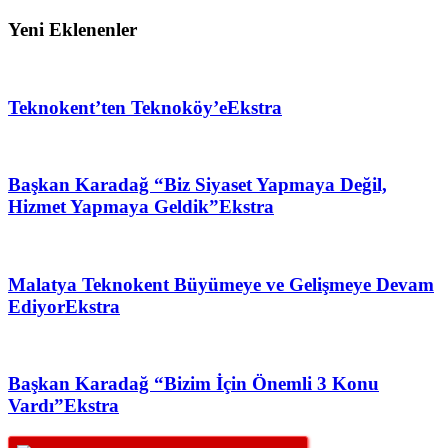
Yeni Eklenenler
Teknokent’ten Teknoköy’e
Ekstra
Başkan Karadağ “Biz Siyaset Yapmaya Değil,
Hizmet Yapmaya Geldik”
Ekstra
Malatya Teknokent Büyümeye ve Gelişmeye Devam
Ediyor
Ekstra
Başkan Karadağ “Bizim İçin Önemli 3 Konu
Vardı”
Ekstra