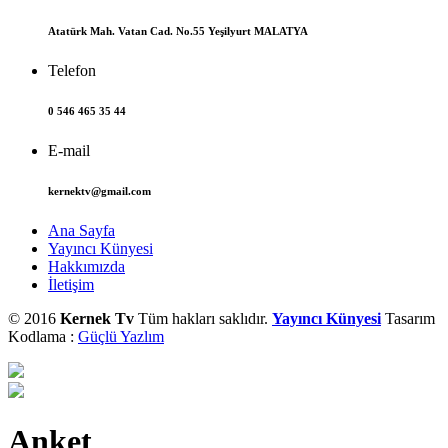
Atatürk Mah. Vatan Cad. No.55 Yeşilyurt MALATYA
Telefon
0 546 465 35 44
E-mail
kernektv@gmail.com
Ana Sayfa
Yayıncı Künyesi
Hakkımızda
İletişim
© 2016
Kernek Tv
Tüm hakları saklıdır.
Yayıncı Künyesi
Tasarım
Kodlama :
Güçlü Yazlım
Anket