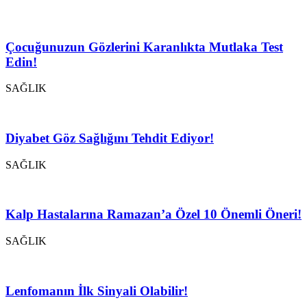
Çocuğunuzun Gözlerini Karanlıkta Mutlaka Test
Edin!
SAĞLIK
Diyabet Göz Sağlığını Tehdit Ediyor!
SAĞLIK
Kalp Hastalarına Ramazan’a Özel 10 Önemli Öneri!
SAĞLIK
Lenfomanın İlk Sinyali Olabilir!