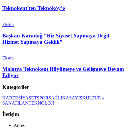
Teknokent’ten Teknoköy’e
Ekstra
Başkan Karadağ “Biz Siyaset Yapmaya Değil,
Hizmet Yapmaya Geldik”
Ekstra
Malatya Teknokent Büyümeye ve Gelişmeye Devam
Ediyor
Kategoriler
HABER
SİYASET
SPOR
SAĞLIK
ASAYİŞ
KÜLTÜR -
SANAT
İLAN
TEKNOLOJİ
İletişim
Adres