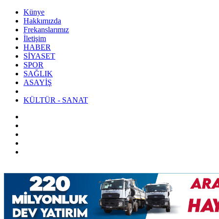
Künye
Hakkımızda
Frekanslarımız
İletişim
HABER
SİYASET
SPOR
SAĞLIK
ASAYİŞ
KÜLTÜR - SANAT