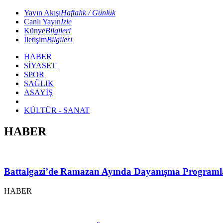
Yayın Akışı
Haftalık / Günlük
Canlı Yayın
İzle
Künye
Bilgileri
İletişim
Bilgileri
HABER
SİYASET
SPOR
SAĞLIK
ASAYİŞ
KÜLTÜR - SANAT
HABER
Battalgazi’de Ramazan Ayında Dayanışma Programl
HABER