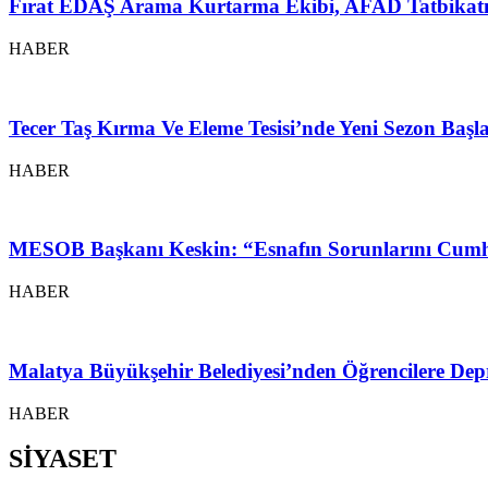
Fırat EDAŞ Arama Kurtarma Ekibi, AFAD Tatbikatı
HABER
Tecer Taş Kırma Ve Eleme Tesisi’nde Yeni Sezon Baş
HABER
MESOB Başkanı Keskin: “Esnafın Sorunlarını Cumh
HABER
Malatya Büyükşehir Belediyesi’nden Öğrencilere Depr
HABER
SİYASET