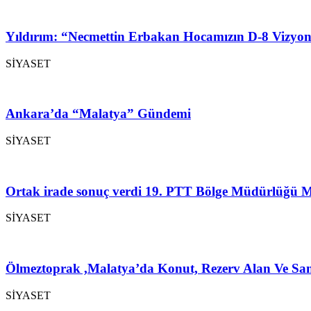
Yıldırım: “Necmettin Erbakan Hocamızın D-8 Vizyon
SİYASET
Ankara’da “Malatya” Gündemi
SİYASET
Ortak irade sonuç verdi 19. PTT Bölge Müdürlüğü M
SİYASET
Ölmeztoprak ,Malatya’da Konut, Rezerv Alan Ve San
SİYASET