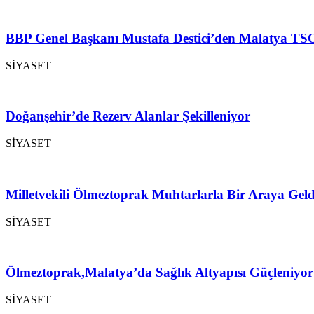
BBP Genel Başkanı Mustafa Destici’den Malatya TSO
SİYASET
Doğanşehir’de Rezerv Alanlar Şekilleniyor
SİYASET
Milletvekili Ölmeztoprak Muhtarlarla Bir Araya Geld
SİYASET
Ölmeztoprak,Malatya’da Sağlık Altyapısı Güçleniyor
SİYASET