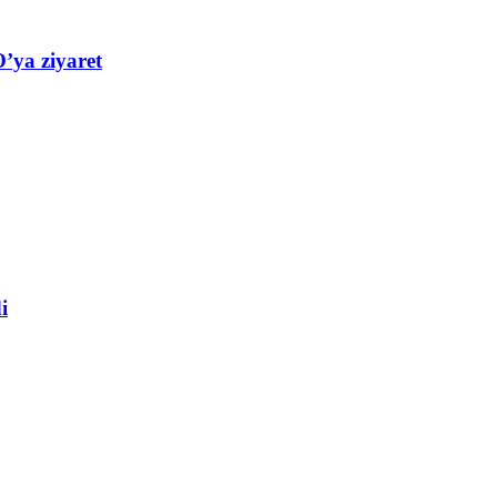
’ya ziyaret
i