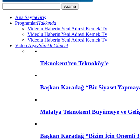
Ana Sayfa
Giriş
Programlar
Hakkında
Videolu Haberin Yeni Adresi Kernek Tv
Videolu Haberin Yeni Adresi Kernek Tv
Videolu Haberin Yeni Adresi Kernek Tv
Video Arşiv
Sürekli Güncel
Teknokent’ten Teknoköy’e
Başkan Karadağ “Biz Siyaset Yapmay
Malatya Teknokent Büyümeye ve Geli
Başkan Karadağ “Bizim İçin Önemli 