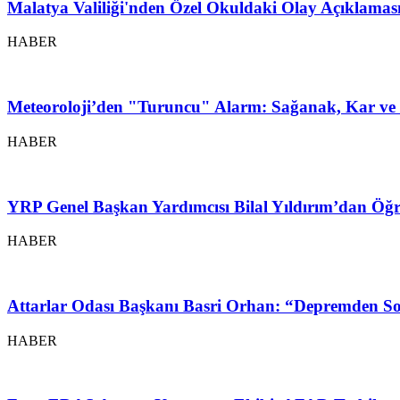
Malatya Valiliği'nden Özel Okuldaki Olay Açıklamas
HABER
Meteoroloji’den "Turuncu" Alarm: Sağanak, Kar ve 
HABER
YRP Genel Başkan Yardımcısı Bilal Yıldırım’dan Öğr
HABER
Attarlar Odası Başkanı Basri Orhan: “Depremden So
HABER