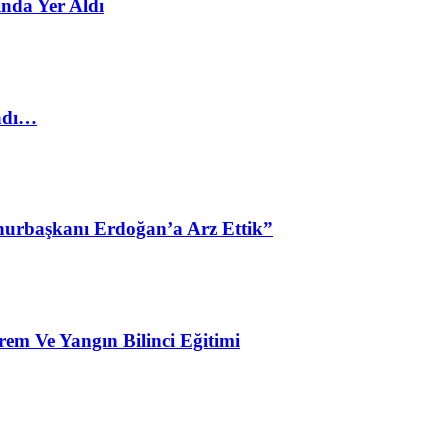
nda Yer Aldı
ladı…
urbaşkanı Erdoğan’a Arz Ettik”
em Ve Yangın Bilinci Eğitimi