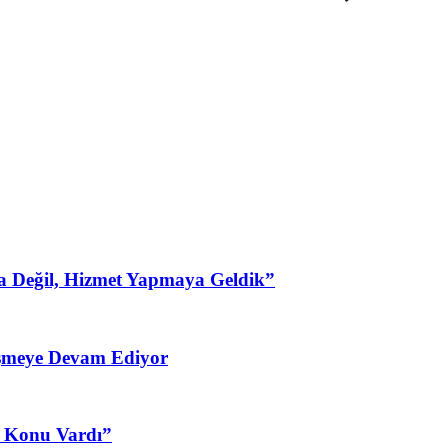
a Değil, Hizmet Yapmaya Geldik”
şmeye Devam Ediyor
3 Konu Vardı”