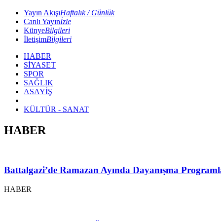
Yayın Akışı
Haftalık / Günlük
Canlı Yayın
İzle
Künye
Bilgileri
İletişim
Bilgileri
HABER
SİYASET
SPOR
SAĞLIK
ASAYİŞ
KÜLTÜR - SANAT
HABER
Battalgazi’de Ramazan Ayında Dayanışma Programl
HABER