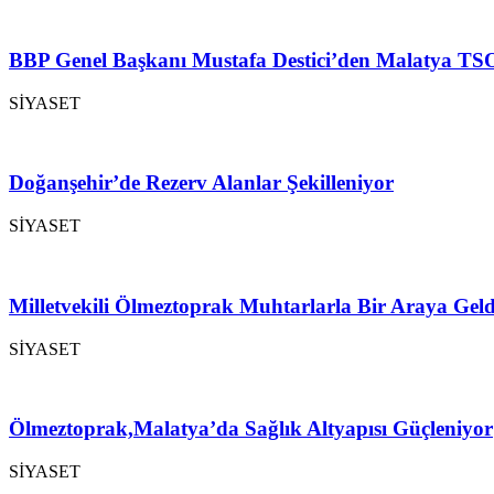
BBP Genel Başkanı Mustafa Destici’den Malatya TSO
SİYASET
Doğanşehir’de Rezerv Alanlar Şekilleniyor
SİYASET
Milletvekili Ölmeztoprak Muhtarlarla Bir Araya Geld
SİYASET
Ölmeztoprak,Malatya’da Sağlık Altyapısı Güçleniyor
SİYASET