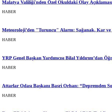
Malatya Valiliği'nden Özel Okuldaki Olay Açıklamas
HABER
Meteoroloji’den "Turuncu" Alarm: Sağanak, Kar ve 
HABER
YRP Genel Başkan Yardımcısı Bilal Yıldırım’dan Öğr
HABER
Attarlar Odası Başkanı Basri Orhan: “Depremden So
HABER