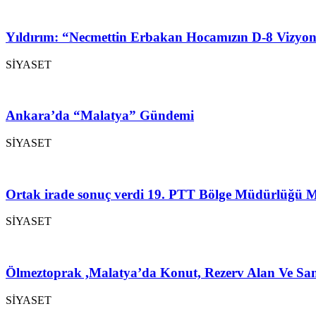
Yıldırım: “Necmettin Erbakan Hocamızın D-8 Vizyon
SİYASET
Ankara’da “Malatya” Gündemi
SİYASET
Ortak irade sonuç verdi 19. PTT Bölge Müdürlüğü M
SİYASET
Ölmeztoprak ,Malatya’da Konut, Rezerv Alan Ve San
SİYASET