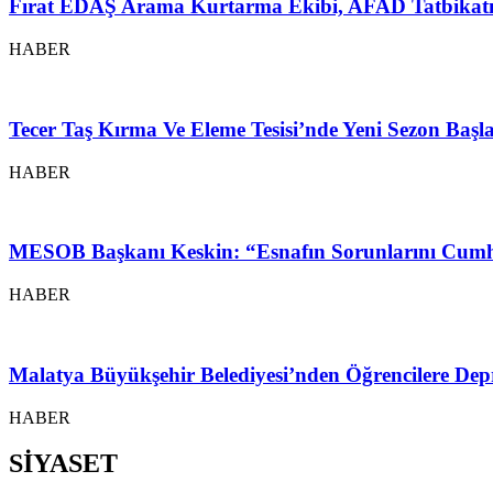
Fırat EDAŞ Arama Kurtarma Ekibi, AFAD Tatbikatı
HABER
Tecer Taş Kırma Ve Eleme Tesisi’nde Yeni Sezon Baş
HABER
MESOB Başkanı Keskin: “Esnafın Sorunlarını Cumh
HABER
Malatya Büyükşehir Belediyesi’nden Öğrencilere Depr
HABER
SİYASET