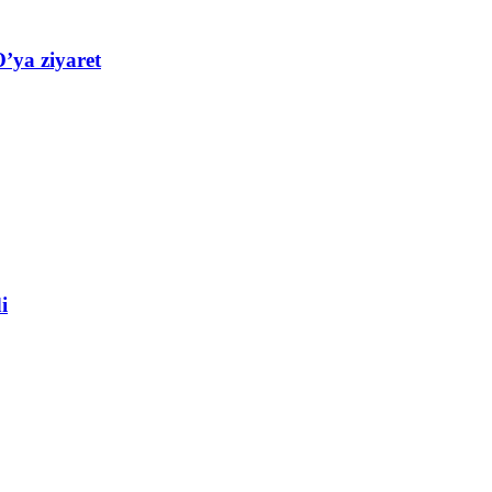
’ya ziyaret
i