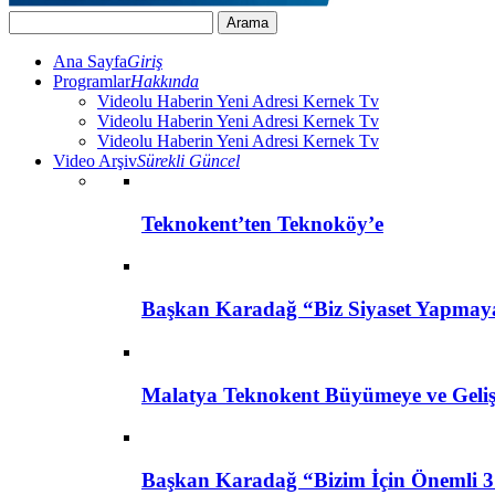
Ana Sayfa
Giriş
Programlar
Hakkında
Videolu Haberin Yeni Adresi Kernek Tv
Videolu Haberin Yeni Adresi Kernek Tv
Videolu Haberin Yeni Adresi Kernek Tv
Video Arşiv
Sürekli Güncel
Teknokent’ten Teknoköy’e
Başkan Karadağ “Biz Siyaset Yapmay
Malatya Teknokent Büyümeye ve Geli
Başkan Karadağ “Bizim İçin Önemli 