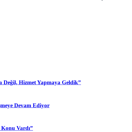
a Değil, Hizmet Yapmaya Geldik”
şmeye Devam Ediyor
3 Konu Vardı”