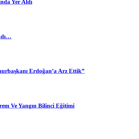
nda Yer Aldı
ladı…
urbaşkanı Erdoğan’a Arz Ettik”
em Ve Yangın Bilinci Eğitimi