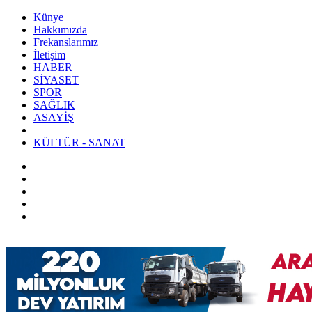
Künye
Hakkımızda
Frekanslarımız
İletişim
HABER
SİYASET
SPOR
SAĞLIK
ASAYİŞ
KÜLTÜR - SANAT