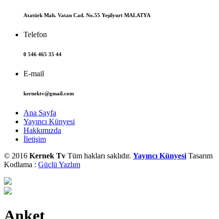
Atatürk Mah. Vatan Cad. No.55 Yeşilyurt MALATYA
Telefon
0 546 465 35 44
E-mail
kernektv@gmail.com
Ana Sayfa
Yayıncı Künyesi
Hakkımızda
İletişim
© 2016
Kernek Tv
Tüm hakları saklıdır.
Yayıncı Künyesi
Tasarım
Kodlama :
Güçlü Yazlım
Anket