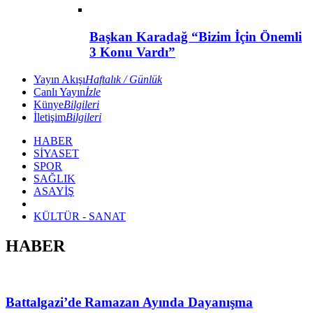
Başkan Karadağ “Bizim İçin Önemli
3 Konu Vardı”
Yayın Akışı
Haftalık / Günlük
Canlı Yayın
İzle
Künye
Bilgileri
İletişim
Bilgileri
HABER
SİYASET
SPOR
SAĞLIK
ASAYİŞ
KÜLTÜR - SANAT
HABER
Battalgazi’de Ramazan Ayında Dayanışma