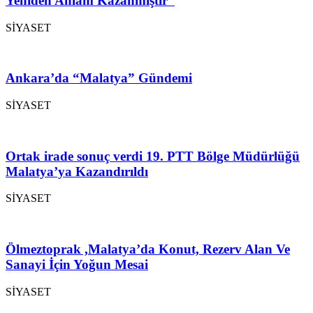
Yeniden Anlam Kazanmıştır”
SİYASET
Ankara’da “Malatya” Gündemi
SİYASET
Ortak irade sonuç verdi 19. PTT Bölge Müdürlüğü
Malatya’ya Kazandırıldı
SİYASET
Ölmeztoprak ,Malatya’da Konut, Rezerv Alan Ve
Sanayi İçin Yoğun Mesai
SİYASET