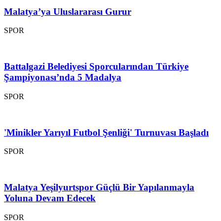
Malatya’ya Uluslararası Gurur
SPOR
Battalgazi Belediyesi Sporcularından Türkiye
Şampiyonası’nda 5 Madalya
SPOR
'Minikler Yarıyıl Futbol Şenliği' Turnuvası Başladı
SPOR
Malatya Yeşilyurtspor Güçlü Bir Yapılanmayla
Yoluna Devam Edecek
SPOR