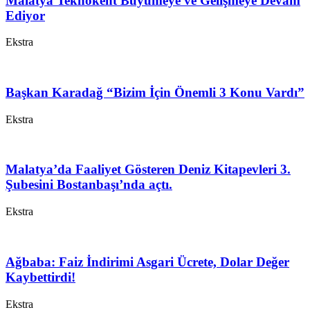
Malatya Teknokent Büyümeye ve Gelişmeye Devam
Ediyor
Ekstra
Başkan Karadağ “Bizim İçin Önemli 3 Konu Vardı”
Ekstra
Malatya’da Faaliyet Gösteren Deniz Kitapevleri 3.
Şubesini Bostanbaşı’nda açtı.
Ekstra
Ağbaba: Faiz İndirimi Asgari Ücrete, Dolar Değer
Kaybettirdi!
Ekstra