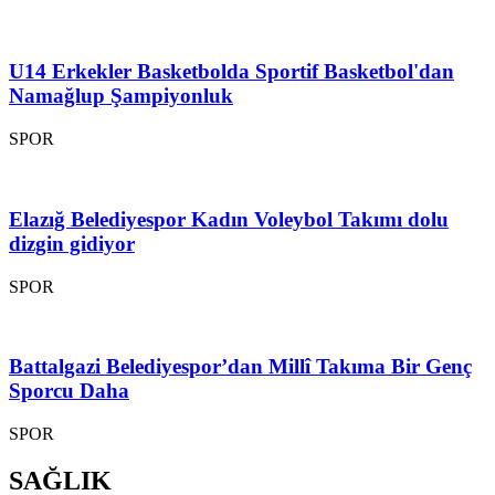
U14 Erkekler Basketbolda Sportif Basketbol'dan
Namağlup Şampiyonluk
SPOR
Elazığ Belediyespor Kadın Voleybol Takımı dolu
dizgin gidiyor
SPOR
Battalgazi Belediyespor’dan Millî Takıma Bir Genç
Sporcu Daha
SPOR
SAĞLIK