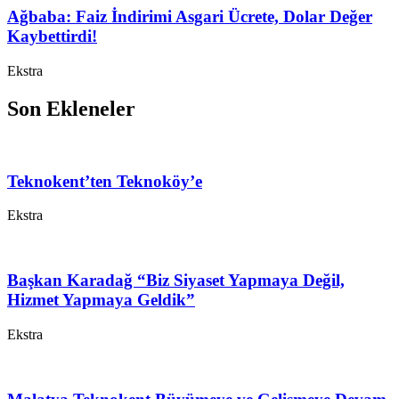
Ağbaba: Faiz İndirimi Asgari Ücrete, Dolar Değer
Kaybettirdi!
Ekstra
Son Ekleneler
Teknokent’ten Teknoköy’e
Ekstra
Başkan Karadağ “Biz Siyaset Yapmaya Değil,
Hizmet Yapmaya Geldik”
Ekstra