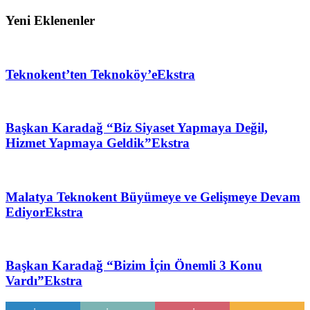
Yeni Eklenenler
Teknokent’ten Teknoköy’e
Ekstra
Başkan Karadağ “Biz Siyaset Yapmaya Değil,
Hizmet Yapmaya Geldik”
Ekstra
Malatya Teknokent Büyümeye ve Gelişmeye Devam
Ediyor
Ekstra
Başkan Karadağ “Bizim İçin Önemli 3 Konu
Vardı”
Ekstra