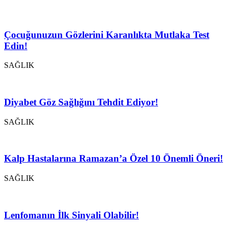
Çocuğunuzun Gözlerini Karanlıkta Mutlaka Test
Edin!
SAĞLIK
Diyabet Göz Sağlığını Tehdit Ediyor!
SAĞLIK
Kalp Hastalarına Ramazan’a Özel 10 Önemli Öneri!
SAĞLIK
Lenfomanın İlk Sinyali Olabilir!