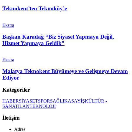
Teknokent’ten Teknoköy’e
Ekstra
Başkan Karadağ “Biz Siyaset Yapmaya Değil,
Hizmet Yapmaya Geldik”
Ekstra
Malatya Teknokent Büyümeye ve Gelişmeye Devam
Ediyor
Kategoriler
HABER
SİYASET
SPOR
SAĞLIK
ASAYİŞ
KÜLTÜR -
SANAT
İLAN
TEKNOLOJİ
İletişim
Adres