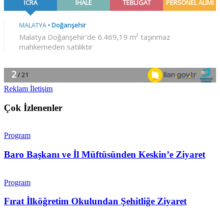
Reklam İletişim
Çok İzlenenler
Program
Baro Başkanı ve İl Müftüsünden Keskin’e Ziyaret
Program
Fırat İlköğretim Okulundan Şehitliğe Ziyaret