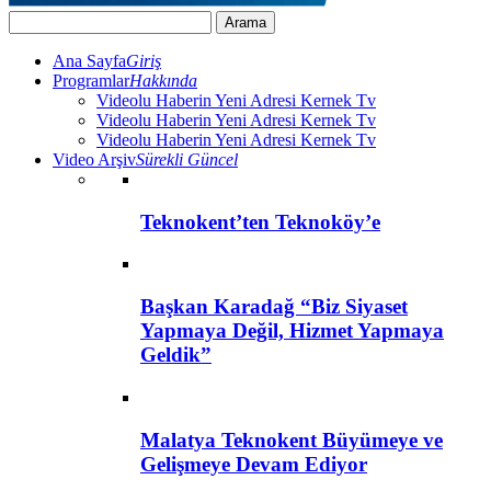
Ana Sayfa
Giriş
Programlar
Hakkında
Videolu Haberin Yeni Adresi Kernek Tv
Videolu Haberin Yeni Adresi Kernek Tv
Videolu Haberin Yeni Adresi Kernek Tv
Video Arşiv
Sürekli Güncel
Teknokent’ten Teknoköy’e
Başkan Karadağ “Biz Siyaset
Yapmaya Değil, Hizmet Yapmaya
Geldik”
Malatya Teknokent Büyümeye ve
Gelişmeye Devam Ediyor