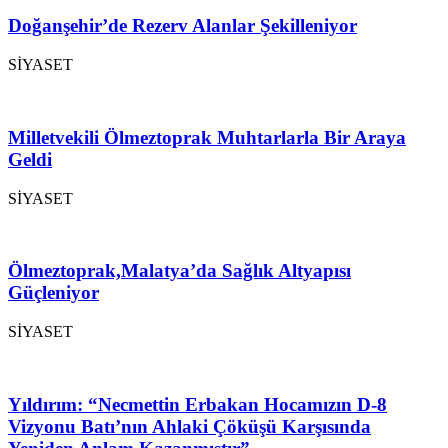
Doğanşehir’de Rezerv Alanlar Şekilleniyor
SİYASET
Milletvekili Ölmeztoprak Muhtarlarla Bir Araya
Geldi
SİYASET
Ölmeztoprak,Malatya’da Sağlık Altyapısı
Güçleniyor
SİYASET
Yıldırım: “Necmettin Erbakan Hocamızın D-8
Vizyonu Batı’nın Ahlaki Çöküşü Karşısında