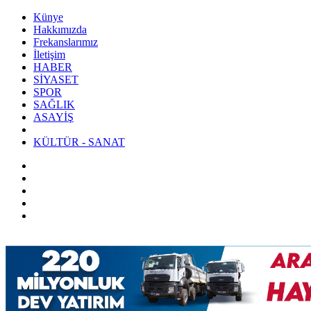
Künye
Hakkımızda
Frekanslarımız
İletişim
HABER
SİYASET
SPOR
SAĞLIK
ASAYİŞ
KÜLTÜR - SANAT