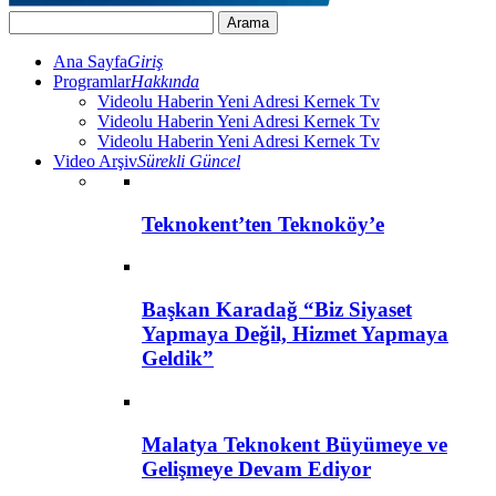
Ana Sayfa
Giriş
Programlar
Hakkında
Videolu Haberin Yeni Adresi Kernek Tv
Videolu Haberin Yeni Adresi Kernek Tv
Videolu Haberin Yeni Adresi Kernek Tv
Video Arşiv
Sürekli Güncel
Teknokent’ten Teknoköy’e
Başkan Karadağ “Biz Siyaset
Yapmaya Değil, Hizmet Yapmaya
Geldik”
Malatya Teknokent Büyümeye ve
Gelişmeye Devam Ediyor