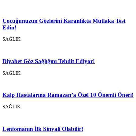
Çocuğunuzun Gözlerini Karanlıkta Mutlaka Test
Edin!
SAĞLIK
Diyabet Göz Sağlığını Tehdit Ediyor!
SAĞLIK
Kalp Hastalarına Ramazan’a Özel 10 Önemli Öneri!
SAĞLIK
Lenfomanın İlk Sinyali Olabilir!