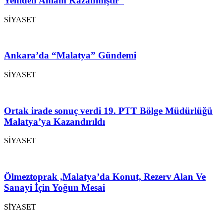
Yeniden Anlam Kazanmıştır”
SİYASET
Ankara’da “Malatya” Gündemi
SİYASET
Ortak irade sonuç verdi 19. PTT Bölge Müdürlüğü
Malatya’ya Kazandırıldı
SİYASET
Ölmeztoprak ,Malatya’da Konut, Rezerv Alan Ve
Sanayi İçin Yoğun Mesai
SİYASET