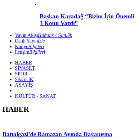
Başkan Karadağ “Bizim İçin Önemli
3 Konu Vardı”
Yayın Akışı
Haftalık / Günlük
Canlı Yayın
İzle
Künye
Bilgileri
İletişim
Bilgileri
HABER
SİYASET
SPOR
SAĞLIK
ASAYİŞ
KÜLTÜR - SANAT
HABER
Battalgazi’de Ramazan Ayında Dayanışma