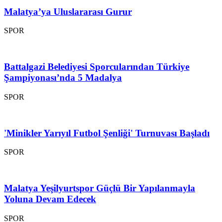
Malatya’ya Uluslararası Gurur
SPOR
Battalgazi Belediyesi Sporcularından Türkiye
Şampiyonası’nda 5 Madalya
SPOR
'Minikler Yarıyıl Futbol Şenliği' Turnuvası Başladı
SPOR
Malatya Yeşilyurtspor Güçlü Bir Yapılanmayla
Yoluna Devam Edecek
SPOR