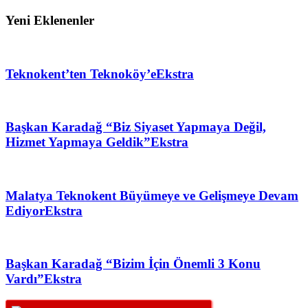
Yeni Eklenenler
Teknokent’ten Teknoköy’e
Ekstra
Başkan Karadağ “Biz Siyaset Yapmaya Değil,
Hizmet Yapmaya Geldik”
Ekstra
Malatya Teknokent Büyümeye ve Gelişmeye Devam
Ediyor
Ekstra
Başkan Karadağ “Bizim İçin Önemli 3 Konu
Vardı”
Ekstra