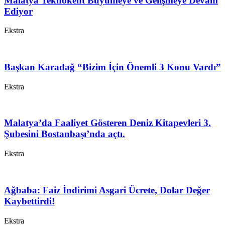
Malatya Teknokent Büyümeye ve Gelişmeye Devam
Ediyor
Ekstra
Başkan Karadağ “Bizim İçin Önemli 3 Konu Vardı”
Ekstra
Malatya’da Faaliyet Gösteren Deniz Kitapevleri 3.
Şubesini Bostanbaşı’nda açtı.
Ekstra
Ağbaba: Faiz İndirimi Asgari Ücrete, Dolar Değer
Kaybettirdi!
Ekstra