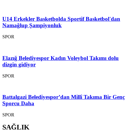
U14 Erkekler Basketbolda Sportif Basketbol'dan
Namağlup Şampiyonluk
SPOR
Elazığ Belediyespor Kadın Voleybol Takımı dolu
dizgin gidiyor
SPOR
Battalgazi Belediyespor’dan Millî Takıma Bir Genç
Sporcu Daha
SPOR
SAĞLIK