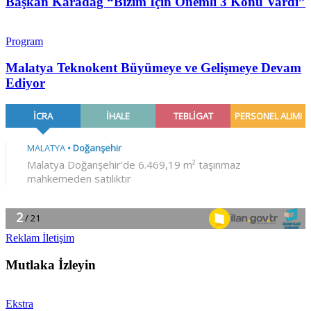
Başkan Karadağ “Bizim İçin Önemli 3 Konu Vardı”
Program
Malatya Teknokent Büyümeye ve Gelişmeye Devam
Ediyor
Reklam İletişim
Mutlaka İzleyin
Ekstra