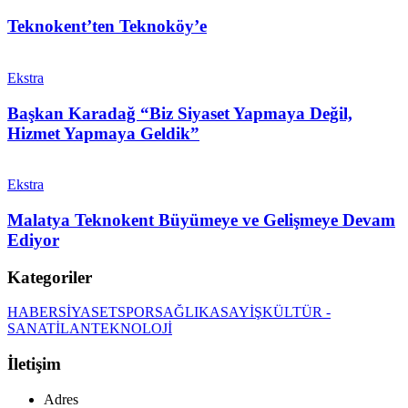
Teknokent’ten Teknoköy’e
Ekstra
Başkan Karadağ “Biz Siyaset Yapmaya Değil,
Hizmet Yapmaya Geldik”
Ekstra
Malatya Teknokent Büyümeye ve Gelişmeye Devam
Ediyor
Kategoriler
HABER
SİYASET
SPOR
SAĞLIK
ASAYİŞ
KÜLTÜR -
SANAT
İLAN
TEKNOLOJİ
İletişim
Adres