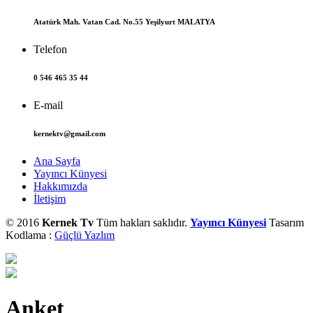
Atatürk Mah. Vatan Cad. No.55 Yeşilyurt MALATYA
Telefon
0 546 465 35 44
E-mail
kernektv@gmail.com
Ana Sayfa
Yayıncı Künyesi
Hakkımızda
İletişim
© 2016
Kernek Tv
Tüm hakları saklıdır.
Yayıncı Künyesi
Tasarım
Kodlama :
Güçlü Yazlım
Anket