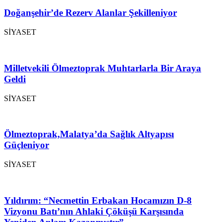
Doğanşehir’de Rezerv Alanlar Şekilleniyor
SİYASET
Milletvekili Ölmeztoprak Muhtarlarla Bir Araya
Geldi
SİYASET
Ölmeztoprak,Malatya’da Sağlık Altyapısı
Güçleniyor
SİYASET
Yıldırım: “Necmettin Erbakan Hocamızın D-8
Vizyonu Batı’nın Ahlaki Çöküşü Karşısında