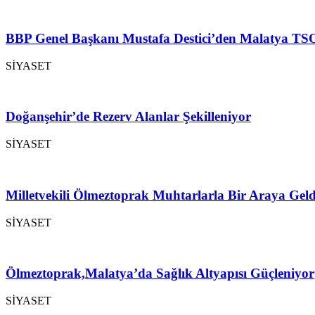
BBP Genel Başkanı Mustafa Destici’den Malatya TSO
SİYASET
Doğanşehir’de Rezerv Alanlar Şekilleniyor
SİYASET
Milletvekili Ölmeztoprak Muhtarlarla Bir Araya Geld
SİYASET
Ölmeztoprak,Malatya’da Sağlık Altyapısı Güçleniyor
SİYASET