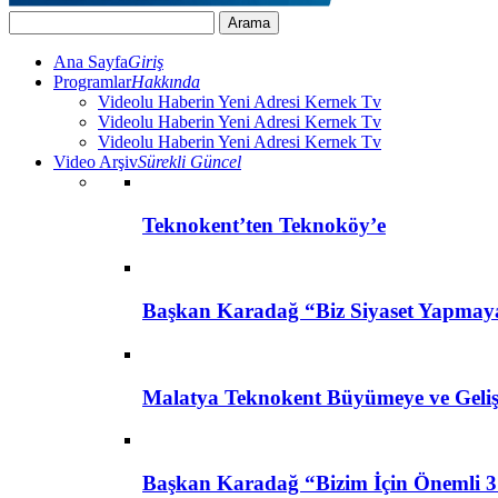
Ana Sayfa
Giriş
Programlar
Hakkında
Videolu Haberin Yeni Adresi Kernek Tv
Videolu Haberin Yeni Adresi Kernek Tv
Videolu Haberin Yeni Adresi Kernek Tv
Video Arşiv
Sürekli Güncel
Teknokent’ten Teknoköy’e
Başkan Karadağ “Biz Siyaset Yapmay
Malatya Teknokent Büyümeye ve Geli
Başkan Karadağ “Bizim İçin Önemli 