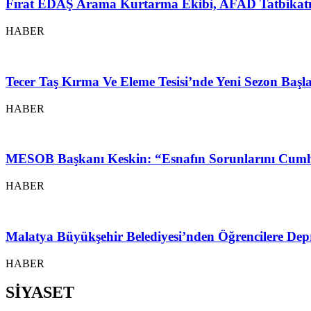
Fırat EDAŞ Arama Kurtarma Ekibi, AFAD Tatbikatı
HABER
Tecer Taş Kırma Ve Eleme Tesisi’nde Yeni Sezon Baş
HABER
MESOB Başkanı Keskin: “Esnafın Sorunlarını Cumh
HABER
Malatya Büyükşehir Belediyesi’nden Öğrencilere Depr
HABER
SİYASET