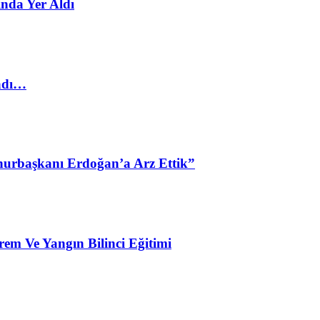
nda Yer Aldı
ladı…
urbaşkanı Erdoğan’a Arz Ettik”
em Ve Yangın Bilinci Eğitimi