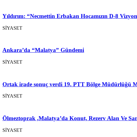
Yıldırım: “Necmettin Erbakan Hocamızın D-8 Vizyon
SİYASET
Ankara’da “Malatya” Gündemi
SİYASET
Ortak irade sonuç verdi 19. PTT Bölge Müdürlüğü M
SİYASET
Ölmeztoprak ,Malatya’da Konut, Rezerv Alan Ve San
SİYASET