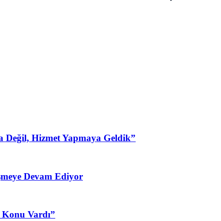
a Değil, Hizmet Yapmaya Geldik”
şmeye Devam Ediyor
3 Konu Vardı”