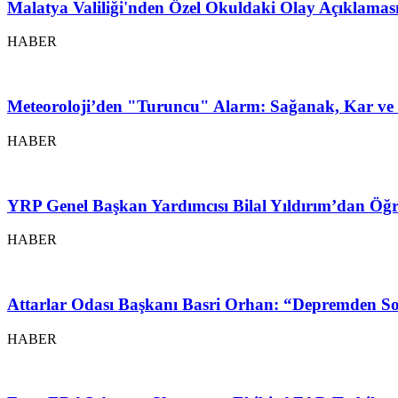
Malatya Valiliği'nden Özel Okuldaki Olay Açıklamas
HABER
Meteoroloji’den "Turuncu" Alarm: Sağanak, Kar ve 
HABER
YRP Genel Başkan Yardımcısı Bilal Yıldırım’dan Öğr
HABER
Attarlar Odası Başkanı Basri Orhan: “Depremden So
HABER