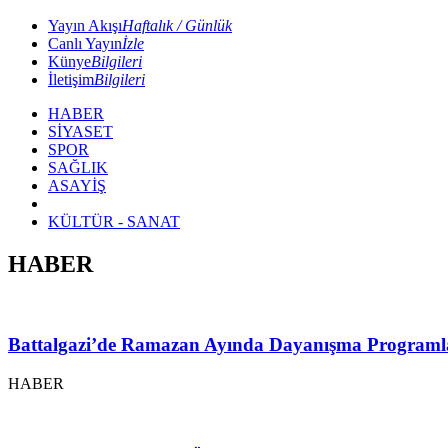
Yayın Akışı
Haftalık / Günlük
Canlı Yayın
İzle
Künye
Bilgileri
İletişim
Bilgileri
HABER
SİYASET
SPOR
SAĞLIK
ASAYİŞ
KÜLTÜR - SANAT
HABER
Battalgazi’de Ramazan Ayında Dayanışma Programl
HABER