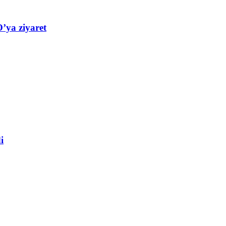
’ya ziyaret
i