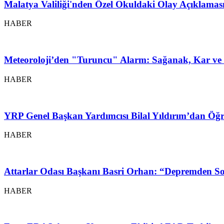
Malatya Valiliği'nden Özel Okuldaki Olay Açıklamas
HABER
Meteoroloji’den "Turuncu" Alarm: Sağanak, Kar ve 
HABER
YRP Genel Başkan Yardımcısı Bilal Yıldırım’dan Öğr
HABER
Attarlar Odası Başkanı Basri Orhan: “Depremden So
HABER