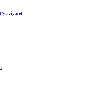
’ya ziyaret
i