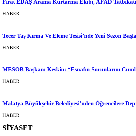
Fırat EDAŞ Arama Kurtarma Ekibi, AFAD Tatbikatı
HABER
Tecer Taş Kırma Ve Eleme Tesisi’nde Yeni Sezon Baş
HABER
MESOB Başkanı Keskin: “Esnafın Sorunlarını Cumh
HABER
Malatya Büyükşehir Belediyesi’nden Öğrencilere Depr
HABER
SİYASET