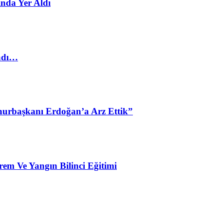
nda Yer Aldı
ladı…
urbaşkanı Erdoğan’a Arz Ettik”
em Ve Yangın Bilinci Eğitimi