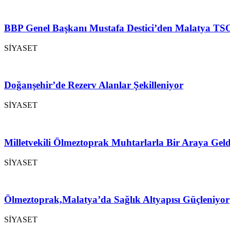
BBP Genel Başkanı Mustafa Destici’den Malatya TSO
SİYASET
Doğanşehir’de Rezerv Alanlar Şekilleniyor
SİYASET
Milletvekili Ölmeztoprak Muhtarlarla Bir Araya Geld
SİYASET
Ölmeztoprak,Malatya’da Sağlık Altyapısı Güçleniyor
SİYASET