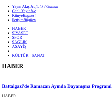
Yayın Akışı
Haftalık / Günlük
Canlı Yayın
İzle
Künye
Bilgileri
İletişim
Bilgileri
HABER
SİYASET
SPOR
SAĞLIK
ASAYİŞ
KÜLTÜR - SANAT
HABER
Battalgazi’de Ramazan Ayında Dayanışma Programl
HABER