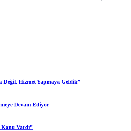
a Değil, Hizmet Yapmaya Geldik”
şmeye Devam Ediyor
3 Konu Vardı”