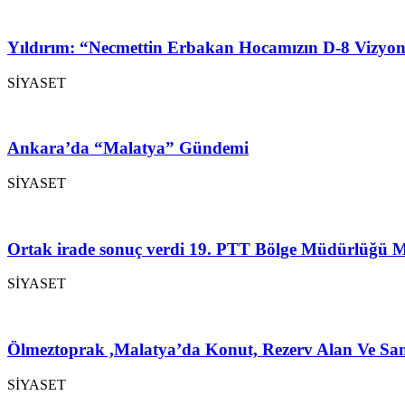
Yıldırım: “Necmettin Erbakan Hocamızın D-8 Vizyon
SİYASET
Ankara’da “Malatya” Gündemi
SİYASET
Ortak irade sonuç verdi 19. PTT Bölge Müdürlüğü M
SİYASET
Ölmeztoprak ,Malatya’da Konut, Rezerv Alan Ve San
SİYASET