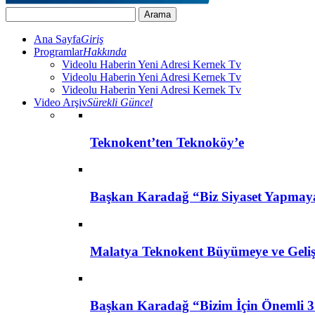
Ana Sayfa
Giriş
Programlar
Hakkında
Videolu Haberin Yeni Adresi Kernek Tv
Videolu Haberin Yeni Adresi Kernek Tv
Videolu Haberin Yeni Adresi Kernek Tv
Video Arşiv
Sürekli Güncel
Teknokent’ten Teknoköy’e
Başkan Karadağ “Biz Siyaset Yapmay
Malatya Teknokent Büyümeye ve Geli
Başkan Karadağ “Bizim İçin Önemli 