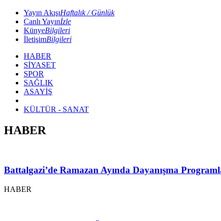
Yayın Akışı
Haftalık / Günlük
Canlı Yayın
İzle
Künye
Bilgileri
İletişim
Bilgileri
HABER
SİYASET
SPOR
SAĞLIK
ASAYİŞ
KÜLTÜR - SANAT
HABER
Battalgazi’de Ramazan Ayında Dayanışma Programl
HABER