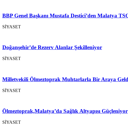
BBP Genel Başkanı Mustafa Destici’den Malatya TSO
SİYASET
Doğanşehir’de Rezerv Alanlar Şekilleniyor
SİYASET
Milletvekili Ölmeztoprak Muhtarlarla Bir Araya Geld
SİYASET
Ölmeztoprak,Malatya’da Sağlık Altyapısı Güçleniyor
SİYASET