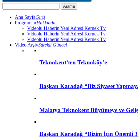
Ana Sayfa
Giriş
Programlar
Hakkında
Videolu Haberin Yeni Adresi Kernek Tv
Videolu Haberin Yeni Adresi Kernek Tv
Videolu Haberin Yeni Adresi Kernek Tv
Video Arşiv
Sürekli Güncel
Teknokent’ten Teknoköy’e
Başkan Karadağ “Biz Siyaset Yapmay
Malatya Teknokent Büyümeye ve Geli
Başkan Karadağ “Bizim İçin Önemli 