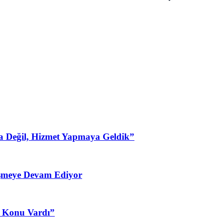
a Değil, Hizmet Yapmaya Geldik”
şmeye Devam Ediyor
3 Konu Vardı”