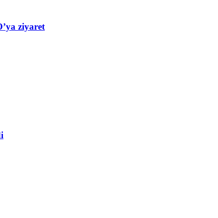
’ya ziyaret
i