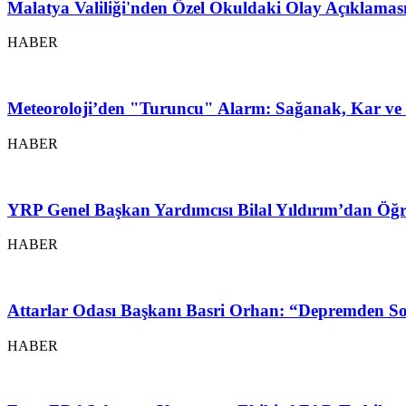
Malatya Valiliği'nden Özel Okuldaki Olay Açıklamas
HABER
Meteoroloji’den "Turuncu" Alarm: Sağanak, Kar ve 
HABER
YRP Genel Başkan Yardımcısı Bilal Yıldırım’dan Öğr
HABER
Attarlar Odası Başkanı Basri Orhan: “Depremden So
HABER