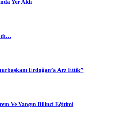
nda Yer Aldı
ladı…
urbaşkanı Erdoğan’a Arz Ettik”
em Ve Yangın Bilinci Eğitimi