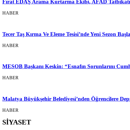
Fırat EDAŞ Arama Kurtarma Ekibi, AFAD Tatbikatı
HABER
Tecer Taş Kırma Ve Eleme Tesisi’nde Yeni Sezon Baş
HABER
MESOB Başkanı Keskin: “Esnafın Sorunlarını Cumh
HABER
Malatya Büyükşehir Belediyesi’nden Öğrencilere Depr
HABER
SİYASET