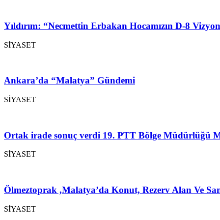
Yıldırım: “Necmettin Erbakan Hocamızın D-8 Vizyon
SİYASET
Ankara’da “Malatya” Gündemi
SİYASET
Ortak irade sonuç verdi 19. PTT Bölge Müdürlüğü M
SİYASET
Ölmeztoprak ,Malatya’da Konut, Rezerv Alan Ve San
SİYASET