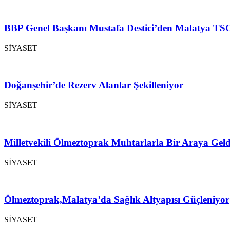
BBP Genel Başkanı Mustafa Destici’den Malatya TSO
SİYASET
Doğanşehir’de Rezerv Alanlar Şekilleniyor
SİYASET
Milletvekili Ölmeztoprak Muhtarlarla Bir Araya Geld
SİYASET
Ölmeztoprak,Malatya’da Sağlık Altyapısı Güçleniyor
SİYASET