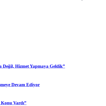
a Değil, Hizmet Yapmaya Geldik”
şmeye Devam Ediyor
3 Konu Vardı”