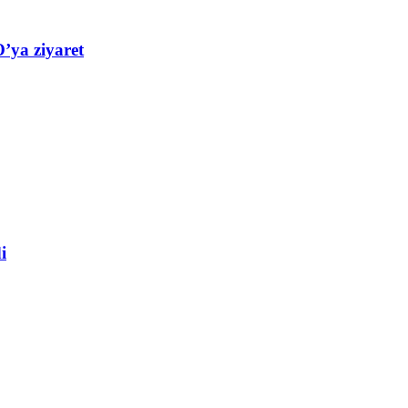
’ya ziyaret
i