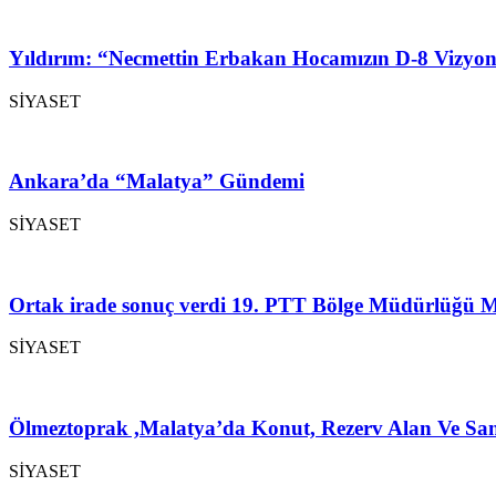
Yıldırım: “Necmettin Erbakan Hocamızın D-8 Vizyon
SİYASET
Ankara’da “Malatya” Gündemi
SİYASET
Ortak irade sonuç verdi 19. PTT Bölge Müdürlüğü M
SİYASET
Ölmeztoprak ,Malatya’da Konut, Rezerv Alan Ve San
SİYASET