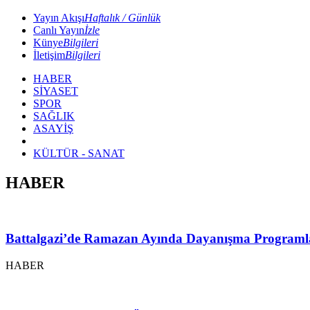
Yayın Akışı
Haftalık / Günlük
Canlı Yayın
İzle
Künye
Bilgileri
İletişim
Bilgileri
HABER
SİYASET
SPOR
SAĞLIK
ASAYİŞ
KÜLTÜR - SANAT
HABER
Battalgazi’de Ramazan Ayında Dayanışma Programl
HABER