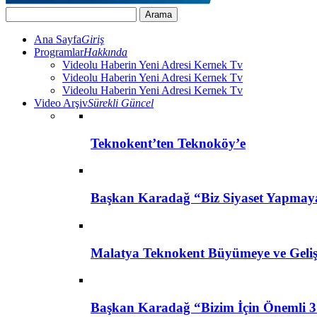
Ana Sayfa
Giriş
Programlar
Hakkında
Videolu Haberin Yeni Adresi Kernek Tv
Videolu Haberin Yeni Adresi Kernek Tv
Videolu Haberin Yeni Adresi Kernek Tv
Video Arşiv
Sürekli Güncel
Teknokent’ten Teknoköy’e
Başkan Karadağ “Biz Siyaset Yapmay
Malatya Teknokent Büyümeye ve Geli
Başkan Karadağ “Bizim İçin Önemli 