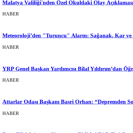
Malatya Valiliği'nden Özel Okuldaki Olay Açıklamas
HABER
Meteoroloji’den "Turuncu" Alarm: Sağanak, Kar ve 
HABER
YRP Genel Başkan Yardımcısı Bilal Yıldırım’dan Öğr
HABER
Attarlar Odası Başkanı Basri Orhan: “Depremden So
HABER