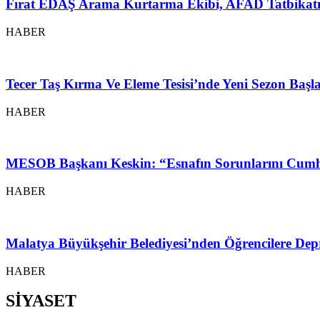
Fırat EDAŞ Arama Kurtarma Ekibi, AFAD Tatbikatı
HABER
Tecer Taş Kırma Ve Eleme Tesisi’nde Yeni Sezon Baş
HABER
MESOB Başkanı Keskin: “Esnafın Sorunlarını Cumh
HABER
Malatya Büyükşehir Belediyesi’nden Öğrencilere Depr
HABER
SİYASET