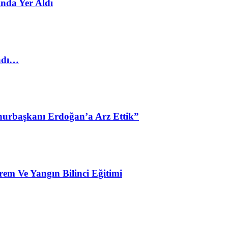
nda Yer Aldı
ladı…
urbaşkanı Erdoğan’a Arz Ettik”
em Ve Yangın Bilinci Eğitimi