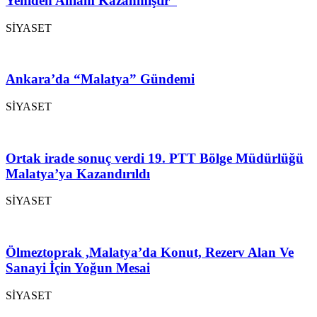
Yeniden Anlam Kazanmıştır”
SİYASET
Ankara’da “Malatya” Gündemi
SİYASET
Ortak irade sonuç verdi 19. PTT Bölge Müdürlüğü
Malatya’ya Kazandırıldı
SİYASET
Ölmeztoprak ,Malatya’da Konut, Rezerv Alan Ve
Sanayi İçin Yoğun Mesai
SİYASET