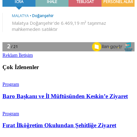
Reklam İletişim
Çok İzlenenler
Program
Baro Başkanı ve İl Müftüsünden Keskin’e Ziyaret
Program
Fırat İlköğretim Okulundan Şehitliğe Ziyaret