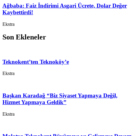
Ağbaba: Faiz İndirimi Asgari Ücrete, Dolar Değer
Kaybettirdi!
Ekstra
Son Ekleneler
Teknokent’ten Teknoköy’e
Ekstra
Başkan Karadağ “Biz Siyaset Yapmaya Değil,
Hizmet Yapmaya Geldik”
Ekstra