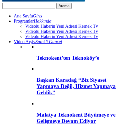
Ana Sayfa
Giriş
Programlar
Hakkında
Videolu Haberin Yeni Adresi Kernek Tv
Videolu Haberin Yeni Adresi Kernek Tv
Videolu Haberin Yeni Adresi Kernek Tv
Video Arşiv
Sürekli Güncel
Teknokent’ten Teknoköy’e
Başkan Karadağ “Biz Siyaset
Yapmaya Değil, Hizmet Yapmaya
Geldik”
Malatya Teknokent Büyümeye ve
Gelişmeye Devam Ediyor