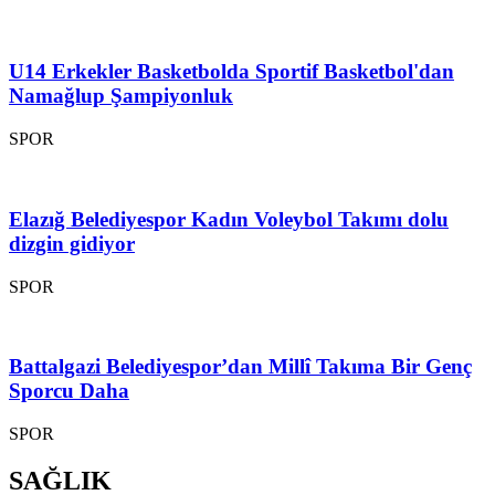
U14 Erkekler Basketbolda Sportif Basketbol'dan
Namağlup Şampiyonluk
SPOR
Elazığ Belediyespor Kadın Voleybol Takımı dolu
dizgin gidiyor
SPOR
Battalgazi Belediyespor’dan Millî Takıma Bir Genç
Sporcu Daha
SPOR
SAĞLIK