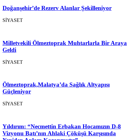
Doğanşehir’de Rezerv Alanlar Şekilleniyor
SİYASET
Milletvekili Ölmeztoprak Muhtarlarla Bir Araya
Geldi
SİYASET
Ölmeztoprak,Malatya’da Sağlık Altyapısı
Güçleniyor
SİYASET
Yıldırım: “Necmettin Erbakan Hocamızın D-8
Vizyonu Batı’nın Ahlaki Çöküşü Karşısında