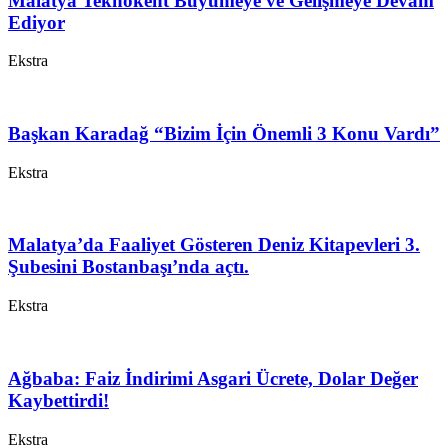
Malatya Teknokent Büyümeye ve Gelişmeye Devam
Ediyor
Ekstra
Başkan Karadağ “Bizim İçin Önemli 3 Konu Vardı”
Ekstra
Malatya’da Faaliyet Gösteren Deniz Kitapevleri 3.
Şubesini Bostanbaşı’nda açtı.
Ekstra
Ağbaba: Faiz İndirimi Asgari Ücrete, Dolar Değer
Kaybettirdi!
Ekstra