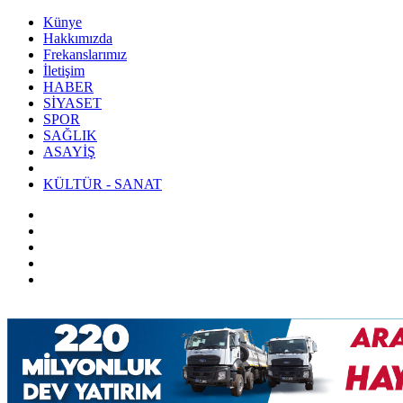
Künye
Hakkımızda
Frekanslarımız
İletişim
HABER
SİYASET
SPOR
SAĞLIK
ASAYİŞ
KÜLTÜR - SANAT