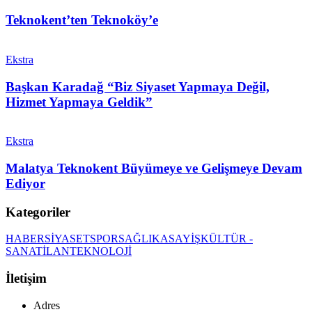
Teknokent’ten Teknoköy’e
Ekstra
Başkan Karadağ “Biz Siyaset Yapmaya Değil,
Hizmet Yapmaya Geldik”
Ekstra
Malatya Teknokent Büyümeye ve Gelişmeye Devam
Ediyor
Kategoriler
HABER
SİYASET
SPOR
SAĞLIK
ASAYİŞ
KÜLTÜR -
SANAT
İLAN
TEKNOLOJİ
İletişim
Adres