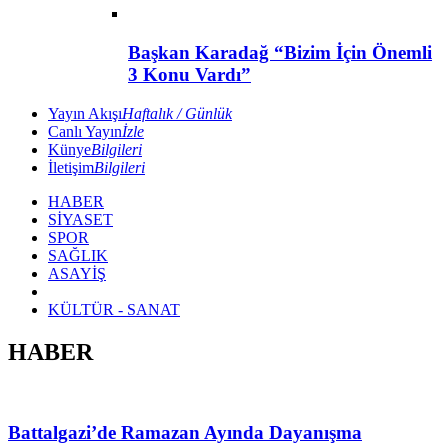
Başkan Karadağ “Bizim İçin Önemli
3 Konu Vardı”
Yayın Akışı
Haftalık / Günlük
Canlı Yayın
İzle
Künye
Bilgileri
İletişim
Bilgileri
HABER
SİYASET
SPOR
SAĞLIK
ASAYİŞ
KÜLTÜR - SANAT
HABER
Battalgazi’de Ramazan Ayında Dayanışma