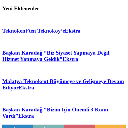
Yeni Eklenenler
Teknokent’ten Teknoköy’e
Ekstra
Başkan Karadağ “Biz Siyaset Yapmaya Değil,
Hizmet Yapmaya Geldik”
Ekstra
Malatya Teknokent Büyümeye ve Gelişmeye Devam
Ediyor
Ekstra
Başkan Karadağ “Bizim İçin Önemli 3 Konu
Vardı”
Ekstra