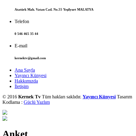
Atatürk Mah. Vatan Cad. No.55 Yeşilyurt MALATYA
Telefon
0 546 465 35 44
E-mail
kernektv@gmail.com
Ana Sayfa
Yayıncı Künyesi
Hakkımızda
İletişim
© 2016
Kernek Tv
Tüm hakları saklıdır.
Yayıncı Künyesi
Tasarım
Kodlama :
Güçlü Yazlım
Anket