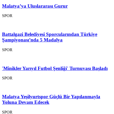
Malatya’ya Uluslararası Gurur
SPOR
Battalgazi Belediyesi Sporcularından Türkiye
Şampiyonası’nda 5 Madalya
SPOR
'Minikler Yarıyıl Futbol Şenliği' Turnuvası Başladı
SPOR
Malatya Yeşilyurtspor Güçlü Bir Yapılanmayla
Yoluna Devam Edecek
SPOR