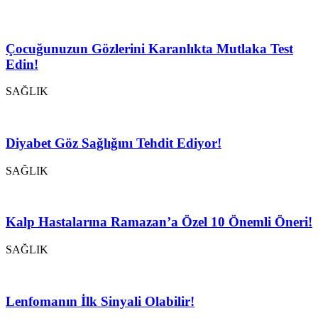
Çocuğunuzun Gözlerini Karanlıkta Mutlaka Test
Edin!
SAĞLIK
Diyabet Göz Sağlığını Tehdit Ediyor!
SAĞLIK
Kalp Hastalarına Ramazan’a Özel 10 Önemli Öneri!
SAĞLIK
Lenfomanın İlk Sinyali Olabilir!