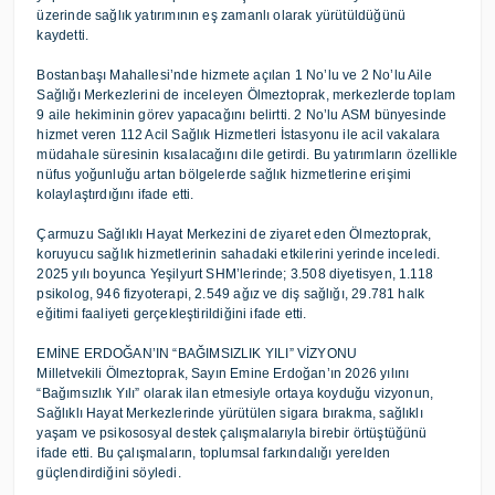
üzerinde sağlık yatırımının eş zamanlı olarak yürütüldüğünü
kaydetti.
Bostanbaşı Mahallesi’nde hizmete açılan 1 No’lu ve 2 No’lu Aile
Sağlığı Merkezlerini de inceleyen Ölmeztoprak, merkezlerde toplam
9 aile hekiminin görev yapacağını belirtti. 2 No’lu ASM bünyesinde
hizmet veren 112 Acil Sağlık Hizmetleri İstasyonu ile acil vakalara
müdahale süresinin kısalacağını dile getirdi. Bu yatırımların özellikle
nüfus yoğunluğu artan bölgelerde sağlık hizmetlerine erişimi
kolaylaştırdığını ifade etti.
Çarmuzu Sağlıklı Hayat Merkezini de ziyaret eden Ölmeztoprak,
koruyucu sağlık hizmetlerinin sahadaki etkilerini yerinde inceledi.
2025 yılı boyunca Yeşilyurt SHM’lerinde; 3.508 diyetisyen, 1.118
psikolog, 946 fizyoterapi, 2.549 ağız ve diş sağlığı, 29.781 halk
eğitimi faaliyeti gerçekleştirildiğini ifade etti.
EMİNE ERDOĞAN’IN “BAĞIMSIZLIK YILI” VİZYONU
Milletvekili Ölmeztoprak, Sayın Emine Erdoğan’ın 2026 yılını
“Bağımsızlık Yılı” olarak ilan etmesiyle ortaya koyduğu vizyonun,
Sağlıklı Hayat Merkezlerinde yürütülen sigara bırakma, sağlıklı
yaşam ve psikososyal destek çalışmalarıyla birebir örtüştüğünü
ifade etti. Bu çalışmaların, toplumsal farkındalığı yerelden
güçlendirdiğini söyledi.