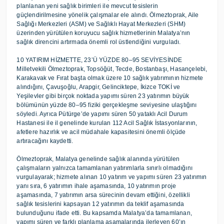
planlanan yeni sağlık birimleri ile mevcut tesislerin
güçlendirilmesine yönelik çalışmalar ele alındı. Ölmeztoprak, Aile
Sağlığı Merkezleri (ASM) ve Sağlıklı Hayat Merkezleri (SHM)
üzerinden yürütülen koruyucu sağlık hizmetlerinin Malatya’nın
sağlık direncini artırmada önemli rol üstlendiğini vurguladı.
10 YATIRIM HİZMETTE, 23’Ü YÜZDE 80–95 SEVİYESİNDE
Milletvekili Ölmeztoprak, Topsöğüt, Tecde, Bostanbaşı, Hasançelebi,
Karakavak ve Fırat başta olmak üzere 10 sağlık yatırımının hizmete
alındığını, Çavuşoğlu, Arapgir, Gelinciktepe, İkizce TOKİ ve
Yeşilevler gibi birçok noktada yapımı süren 23 yatırımın büyük
bölümünün yüzde 80–95 fiziki gerçekleşme seviyesine ulaştığını
söyledi. Ayrıca Pütürge’de yapımı süren 50 yataklı Acil Durum
Hastanesi ile il genelinde kurulan 112 Acil Sağlık İstasyonlarının,
afetlere hazırlık ve acil müdahale kapasitesini önemli ölçüde
artıracağını kaydetti.
Ölmeztoprak, Malatya genelinde sağlık alanında yürütülen
çalışmaların yalnızca tamamlanan yatırımlarla sınırlı olmadığını
vurgulayarak; hizmete alınan 10 yatırım ve yapımı süren 23 yatırımın
yanı sıra, 6 yatırımın ihale aşamasında, 10 yatırımın proje
aşamasında, 7 yatırımın arsa sürecinin devam ettiğini, özellikli
sağlık tesislerini kapsayan 12 yatırımın da teklif aşamasında
bulunduğunu ifade etti. Bu kapsamda Malatya’da tamamlanan,
yapımı süren ve farklı planlama aşamalarında ilerleyen 60’ın