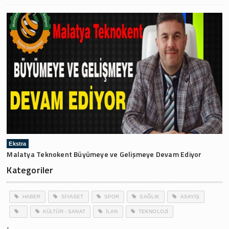
Ekstra
Malatya Teknokent Büyümeye ve Gelişmeye Devam Ediyor
Kategoriler
HABER
SİYASET
SPOR
SAĞLIK
ASAYİŞ
KÜLTÜR - SANAT
İLAN
TEKNOLOJİ