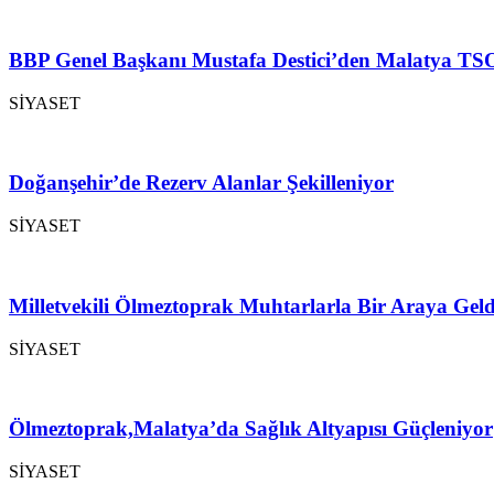
BBP Genel Başkanı Mustafa Destici’den Malatya TSO
SİYASET
Doğanşehir’de Rezerv Alanlar Şekilleniyor
SİYASET
Milletvekili Ölmeztoprak Muhtarlarla Bir Araya Geld
SİYASET
Ölmeztoprak,Malatya’da Sağlık Altyapısı Güçleniyor
SİYASET