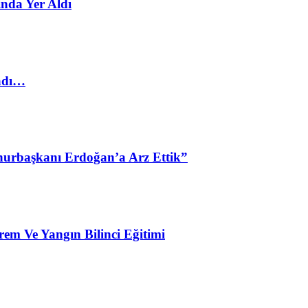
nda Yer Aldı
ladı…
urbaşkanı Erdoğan’a Arz Ettik”
em Ve Yangın Bilinci Eğitimi