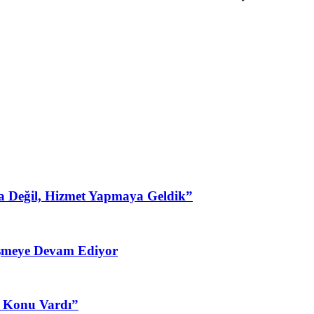
a Değil, Hizmet Yapmaya Geldik”
şmeye Devam Ediyor
3 Konu Vardı”