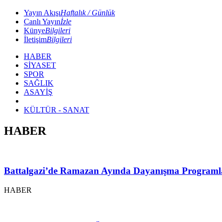
Yayın Akışı
Haftalık / Günlük
Canlı Yayın
İzle
Künye
Bilgileri
İletişim
Bilgileri
HABER
SİYASET
SPOR
SAĞLIK
ASAYİŞ
KÜLTÜR - SANAT
HABER
Battalgazi’de Ramazan Ayında Dayanışma Programl
HABER