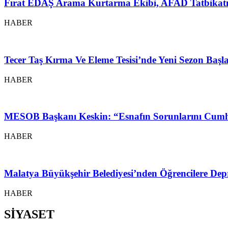
Fırat EDAŞ Arama Kurtarma Ekibi, AFAD Tatbikatı
HABER
Tecer Taş Kırma Ve Eleme Tesisi’nde Yeni Sezon Baş
HABER
MESOB Başkanı Keskin: “Esnafın Sorunlarını Cumh
HABER
Malatya Büyükşehir Belediyesi’nden Öğrencilere Depr
HABER
SİYASET