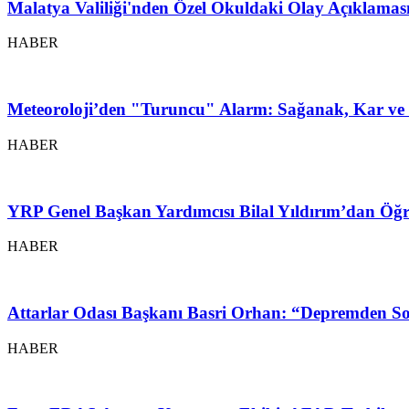
Malatya Valiliği'nden Özel Okuldaki Olay Açıklamas
HABER
Meteoroloji’den "Turuncu" Alarm: Sağanak, Kar ve 
HABER
YRP Genel Başkan Yardımcısı Bilal Yıldırım’dan Öğr
HABER
Attarlar Odası Başkanı Basri Orhan: “Depremden So
HABER