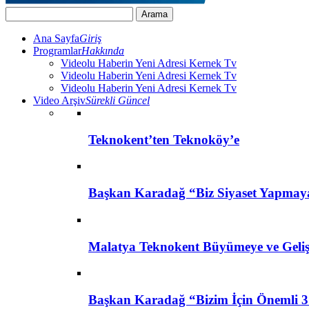
Ana Sayfa
Giriş
Programlar
Hakkında
Videolu Haberin Yeni Adresi Kernek Tv
Videolu Haberin Yeni Adresi Kernek Tv
Videolu Haberin Yeni Adresi Kernek Tv
Video Arşiv
Sürekli Güncel
Teknokent’ten Teknoköy’e
Başkan Karadağ “Biz Siyaset Yapmay
Malatya Teknokent Büyümeye ve Geli
Başkan Karadağ “Bizim İçin Önemli 