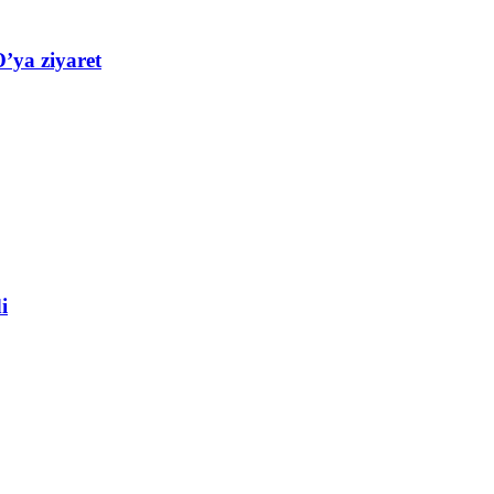
’ya ziyaret
i