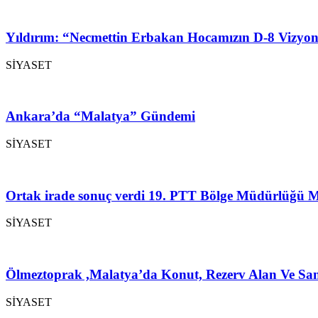
Yıldırım: “Necmettin Erbakan Hocamızın D-8 Vizyon
SİYASET
Ankara’da “Malatya” Gündemi
SİYASET
Ortak irade sonuç verdi 19. PTT Bölge Müdürlüğü M
SİYASET
Ölmeztoprak ,Malatya’da Konut, Rezerv Alan Ve San
SİYASET