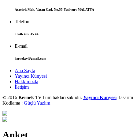
Atatürk Mah. Vatan Cad. No.55 Yeşilyurt MALATYA
Telefon
0 546 465 35 44
E-mail
kernektv@gmail.com
Ana Sayfa
Yayıncı Künyesi
Hakkımızda
İletişim
© 2016
Kernek Tv
Tüm hakları saklıdır.
Yayıncı Künyesi
Tasarım
Kodlama :
Güçlü Yazlım
Anket