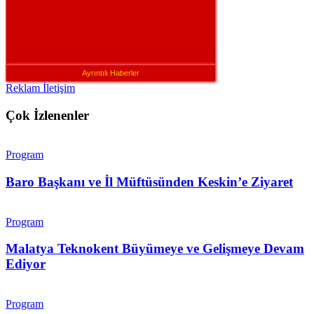
Ayrıntılı Haberler
Reklam İletişim
Çok İzlenenler
Program
Baro Başkanı ve İl Müftüsünden Keskin’e Ziyaret
Program
Malatya Teknokent Büyümeye ve Gelişmeye Devam
Ediyor
Program