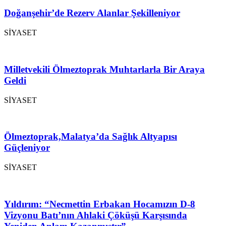
Doğanşehir’de Rezerv Alanlar Şekilleniyor
SİYASET
Milletvekili Ölmeztoprak Muhtarlarla Bir Araya
Geldi
SİYASET
Ölmeztoprak,Malatya’da Sağlık Altyapısı
Güçleniyor
SİYASET
Yıldırım: “Necmettin Erbakan Hocamızın D-8
Vizyonu Batı’nın Ahlaki Çöküşü Karşısında