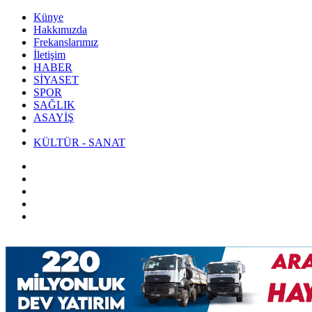
Künye
Hakkımızda
Frekanslarımız
İletişim
HABER
SİYASET
SPOR
SAĞLIK
ASAYİŞ
KÜLTÜR - SANAT