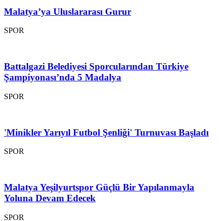
Malatya’ya Uluslararası Gurur
SPOR
Battalgazi Belediyesi Sporcularından Türkiye
Şampiyonası’nda 5 Madalya
SPOR
'Minikler Yarıyıl Futbol Şenliği' Turnuvası Başladı
SPOR
Malatya Yeşilyurtspor Güçlü Bir Yapılanmayla
Yoluna Devam Edecek
SPOR