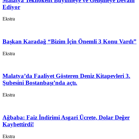
Malatya Teknokent Büyümeye ve Gelişmeye Devam
Ediyor
Ekstra
Başkan Karadağ “Bizim İçin Önemli 3 Konu Vardı”
Ekstra
Malatya’da Faaliyet Gösteren Deniz Kitapevleri 3.
Şubesini Bostanbaşı’nda açtı.
Ekstra
Ağbaba: Faiz İndirimi Asgari Ücrete, Dolar Değer
Kaybettirdi!
Ekstra