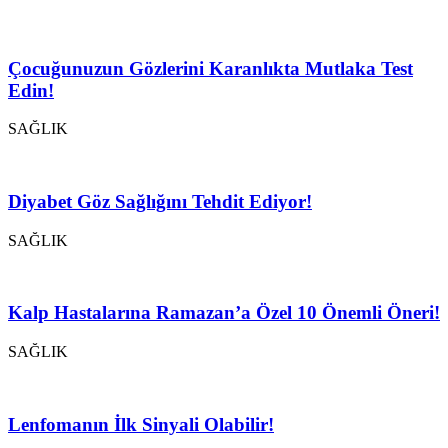
Çocuğunuzun Gözlerini Karanlıkta Mutlaka Test
Edin!
SAĞLIK
Diyabet Göz Sağlığını Tehdit Ediyor!
SAĞLIK
Kalp Hastalarına Ramazan’a Özel 10 Önemli Öneri!
SAĞLIK
Lenfomanın İlk Sinyali Olabilir!