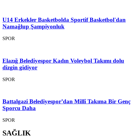
U14 Erkekler Basketbolda Sportif Basketbol'dan
Namağlup Şampiyonluk
SPOR
Elazığ Belediyespor Kadın Voleybol Takımı dolu
dizgin gidiyor
SPOR
Battalgazi Belediyespor’dan Millî Takıma Bir Genç
Sporcu Daha
SPOR
SAĞLIK