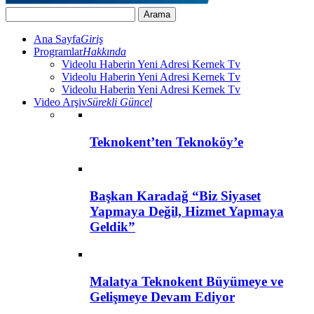
Ana Sayfa
Giriş
Programlar
Hakkında
Videolu Haberin Yeni Adresi Kernek Tv
Videolu Haberin Yeni Adresi Kernek Tv
Videolu Haberin Yeni Adresi Kernek Tv
Video Arşiv
Sürekli Güncel
Teknokent’ten Teknoköy’e
Başkan Karadağ “Biz Siyaset
Yapmaya Değil, Hizmet Yapmaya
Geldik”
Malatya Teknokent Büyümeye ve
Gelişmeye Devam Ediyor