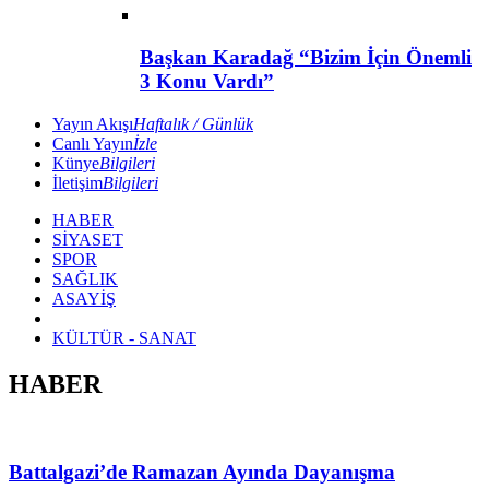
Başkan Karadağ “Bizim İçin Önemli
3 Konu Vardı”
Yayın Akışı
Haftalık / Günlük
Canlı Yayın
İzle
Künye
Bilgileri
İletişim
Bilgileri
HABER
SİYASET
SPOR
SAĞLIK
ASAYİŞ
KÜLTÜR - SANAT
HABER
Battalgazi’de Ramazan Ayında Dayanışma