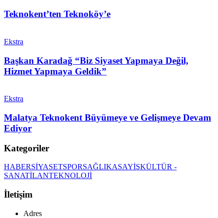
Teknokent’ten Teknoköy’e
Ekstra
Başkan Karadağ “Biz Siyaset Yapmaya Değil,
Hizmet Yapmaya Geldik”
Ekstra
Malatya Teknokent Büyümeye ve Gelişmeye Devam
Ediyor
Kategoriler
HABER
SİYASET
SPOR
SAĞLIK
ASAYİŞ
KÜLTÜR -
SANAT
İLAN
TEKNOLOJİ
İletişim
Adres