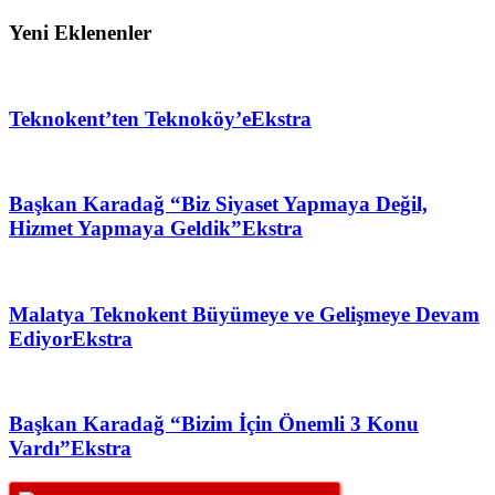
Yeni Eklenenler
Teknokent’ten Teknoköy’e
Ekstra
Başkan Karadağ “Biz Siyaset Yapmaya Değil,
Hizmet Yapmaya Geldik”
Ekstra
Malatya Teknokent Büyümeye ve Gelişmeye Devam
Ediyor
Ekstra
Başkan Karadağ “Bizim İçin Önemli 3 Konu
Vardı”
Ekstra