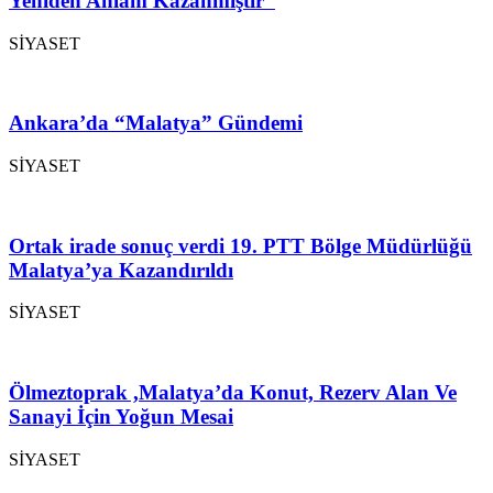
Yeniden Anlam Kazanmıştır”
SİYASET
Ankara’da “Malatya” Gündemi
SİYASET
Ortak irade sonuç verdi 19. PTT Bölge Müdürlüğü
Malatya’ya Kazandırıldı
SİYASET
Ölmeztoprak ,Malatya’da Konut, Rezerv Alan Ve
Sanayi İçin Yoğun Mesai
SİYASET