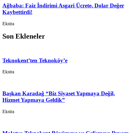
Ağbaba: Faiz İndirimi Asgari Ücrete, Dolar Değer
Kaybettirdi!
Ekstra
Son Ekleneler
Teknokent’ten Teknoköy’e
Ekstra
Başkan Karadağ “Biz Siyaset Yapmaya Değil,
Hizmet Yapmaya Geldik”
Ekstra