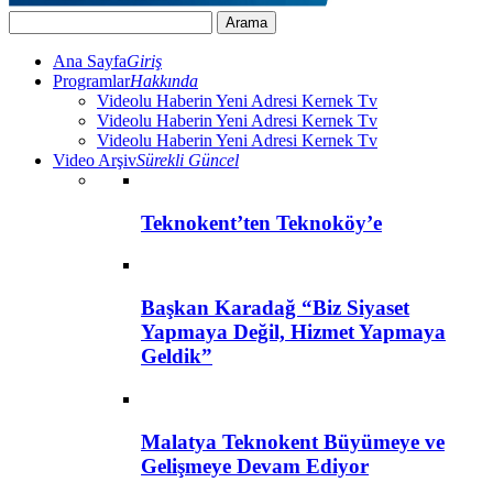
Ana Sayfa
Giriş
Programlar
Hakkında
Videolu Haberin Yeni Adresi Kernek Tv
Videolu Haberin Yeni Adresi Kernek Tv
Videolu Haberin Yeni Adresi Kernek Tv
Video Arşiv
Sürekli Güncel
Teknokent’ten Teknoköy’e
Başkan Karadağ “Biz Siyaset
Yapmaya Değil, Hizmet Yapmaya
Geldik”
Malatya Teknokent Büyümeye ve
Gelişmeye Devam Ediyor