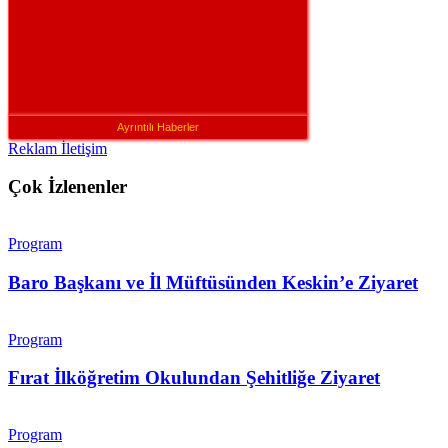
Ayrıntılı Haberler
Reklam İletişim
Çok İzlenenler
Program
Baro Başkanı ve İl Müftüsünden Keskin’e Ziyaret
Program
Fırat İlköğretim Okulundan Şehitliğe Ziyaret
Program