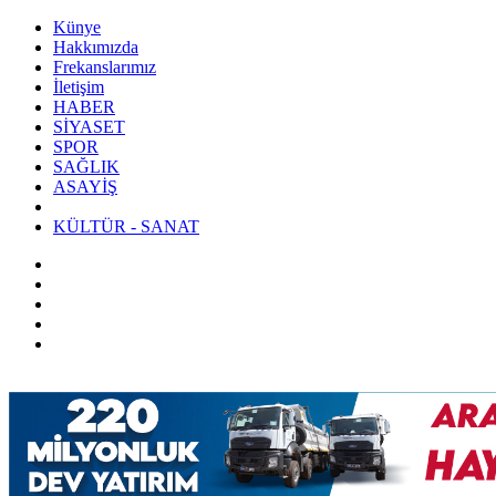
Künye
Hakkımızda
Frekanslarımız
İletişim
HABER
SİYASET
SPOR
SAĞLIK
ASAYİŞ
KÜLTÜR - SANAT