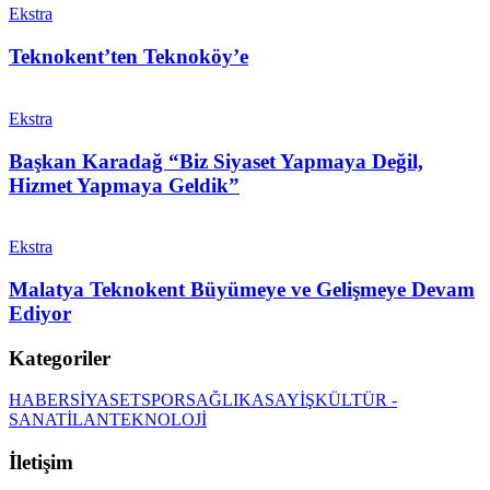
Ekstra
Teknokent’ten Teknoköy’e
Ekstra
Başkan Karadağ “Biz Siyaset Yapmaya Değil,
Hizmet Yapmaya Geldik”
Ekstra
Malatya Teknokent Büyümeye ve Gelişmeye Devam
Ediyor
Kategoriler
HABER
SİYASET
SPOR
SAĞLIK
ASAYİŞ
KÜLTÜR -
SANAT
İLAN
TEKNOLOJİ
İletişim