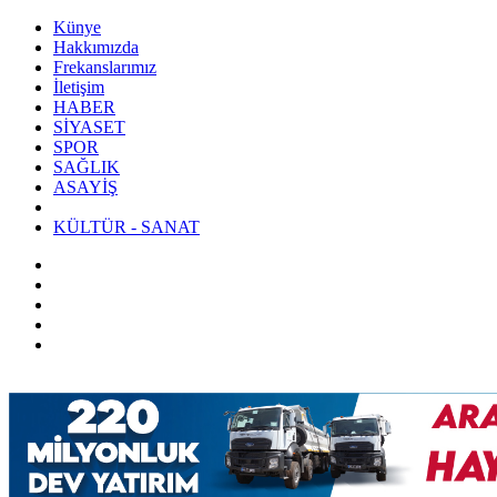
Künye
Hakkımızda
Frekanslarımız
İletişim
HABER
SİYASET
SPOR
SAĞLIK
ASAYİŞ
KÜLTÜR - SANAT