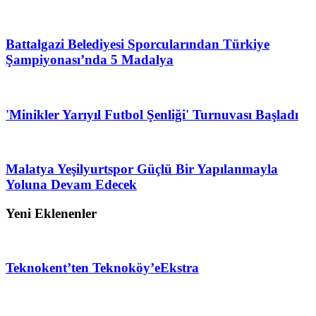
Battalgazi Belediyesi Sporcularından Türkiye
Şampiyonası’nda 5 Madalya
'Minikler Yarıyıl Futbol Şenliği' Turnuvası Başladı
Malatya Yeşilyurtspor Güçlü Bir Yapılanmayla
Yoluna Devam Edecek
Yeni Eklenenler
Teknokent’ten Teknoköy’e
Ekstra