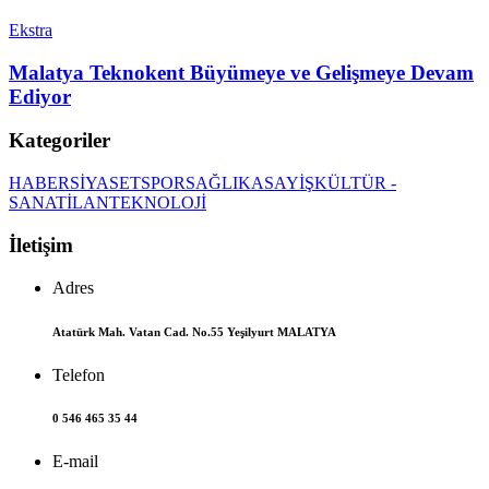
Ekstra
Malatya Teknokent Büyümeye ve Gelişmeye Devam
Ediyor
Kategoriler
HABER
SİYASET
SPOR
SAĞLIK
ASAYİŞ
KÜLTÜR -
SANAT
İLAN
TEKNOLOJİ
İletişim
Adres
Atatürk Mah. Vatan Cad. No.55 Yeşilyurt MALATYA
Telefon
0 546 465 35 44
E-mail