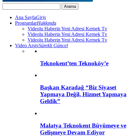
Ana Sayfa
Giriş
Programlar
Hakkında
Videolu Haberin Yeni Adresi Kernek Tv
Videolu Haberin Yeni Adresi Kernek Tv
Videolu Haberin Yeni Adresi Kernek Tv
Video Arşiv
Sürekli Güncel
Teknokent’ten Teknoköy’e
Başkan Karadağ “Biz Siyaset
Yapmaya Değil, Hizmet Yapmaya
Geldik”
Malatya Teknokent Büyümeye ve
Gelişmeye Devam Ediyor