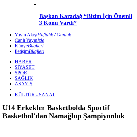
Başkan Karadağ “Bizim İçin Önemli
3 Konu Vardı”
Yayın Akışı
Haftalık / Günlük
Canlı Yayın
İzle
Künye
Bilgileri
İletişim
Bilgileri
HABER
SİYASET
SPOR
SAĞLIK
ASAYİŞ
KÜLTÜR - SANAT
U14 Erkekler Basketbolda Sportif
Basketbol'dan Namağlup Şampiyonluk