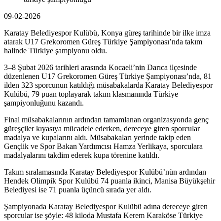
09-02-2026
Karatay Belediyespor Kulübü, Konya güreş tarihinde bir ilke imza
atarak U17 Grekoromen Güreş Türkiye Şampiyonası’nda takım
halinde Türkiye şampiyonu oldu.
3–8 Şubat 2026 tarihleri arasında Kocaeli’nin Darıca ilçesinde
düzenlenen U17 Grekoromen Güreş Türkiye Şampiyonası’nda, 81
ilden 323 sporcunun katıldığı müsabakalarda Karatay Belediyespor
Kulübü, 79 puan toplayarak takım klasmanında Türkiye
şampiyonluğunu kazandı.
Final müsabakalarının ardından tamamlanan organizasyonda genç
güreşçiler kıyasıya mücadele ederken, dereceye giren sporcular
madalya ve kupalarını aldı. Müsabakaları yerinde takip eden
Gençlik ve Spor Bakan Yardımcısı Hamza Yerlikaya, sporculara
madalyalarını takdim ederek kupa törenine katıldı.
Takım sıralamasında Karatay Belediyespor Kulübü’nün ardından
Hendek Olimpik Spor Kulübü 74 puanla ikinci, Manisa Büyükşehir
Belediyesi ise 71 puanla üçüncü sırada yer aldı.
Şampiyonada Karatay Belediyespor Kulübü adına dereceye giren
sporcular ise şöyle: 48 kiloda Mustafa Kerem Karaköse Türkiye