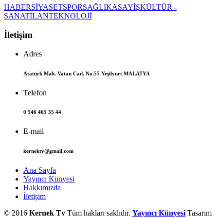
HABER
SİYASET
SPOR
SAĞLIK
ASAYİŞ
KÜLTÜR -
SANAT
İLAN
TEKNOLOJİ
İletişim
Adres
Atatürk Mah. Vatan Cad. No.55 Yeşilyurt MALATYA
Telefon
0 546 465 35 44
E-mail
kernektv@gmail.com
Ana Sayfa
Yayıncı Künyesi
Hakkımızda
İletişim
© 2016
Kernek Tv
Tüm hakları saklıdır.
Yayıncı Künyesi
Tasarım