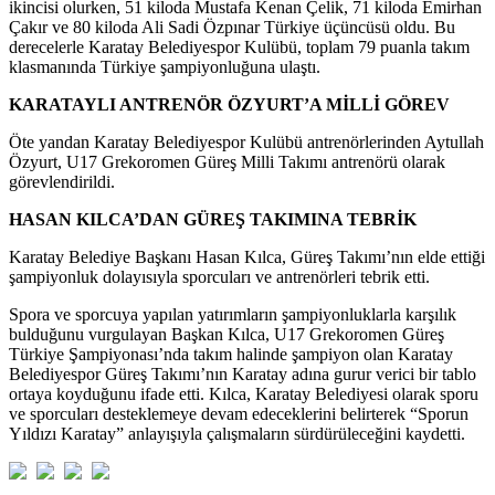
ikincisi olurken, 51 kiloda Mustafa Kenan Çelik, 71 kiloda Emirhan
Çakır ve 80 kiloda Ali Sadi Özpınar Türkiye üçüncüsü oldu. Bu
derecelerle Karatay Belediyespor Kulübü, toplam 79 puanla takım
klasmanında Türkiye şampiyonluğuna ulaştı.
KARATAYLI ANTRENÖR ÖZYURT’A MİLLİ GÖREV
Öte yandan Karatay Belediyespor Kulübü antrenörlerinden Aytullah
Özyurt, U17 Grekoromen Güreş Milli Takımı antrenörü olarak
görevlendirildi.
HASAN KILCA’DAN GÜREŞ TAKIMINA TEBRİK
Karatay Belediye Başkanı Hasan Kılca, Güreş Takımı’nın elde ettiği
şampiyonluk dolayısıyla sporcuları ve antrenörleri tebrik etti.
Spora ve sporcuya yapılan yatırımların şampiyonluklarla karşılık
bulduğunu vurgulayan Başkan Kılca, U17 Grekoromen Güreş
Türkiye Şampiyonası’nda takım halinde şampiyon olan Karatay
Belediyespor Güreş Takımı’nın Karatay adına gurur verici bir tablo
ortaya koyduğunu ifade etti. Kılca, Karatay Belediyesi olarak sporu
ve sporcuları desteklemeye devam edeceklerini belirterek “Sporun
Yıldızı Karatay” anlayışıyla çalışmaların sürdürüleceğini kaydetti.