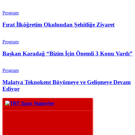
Program
Fırat İlköğretim Okulundan Şehitliğe Ziyaret
Program
Başkan Karadağ “Bizim İçin Önemli 3 Konu Vardı”
Program
Malatya Teknokent Büyümeye ve Gelişmeye Devam
Ediyor