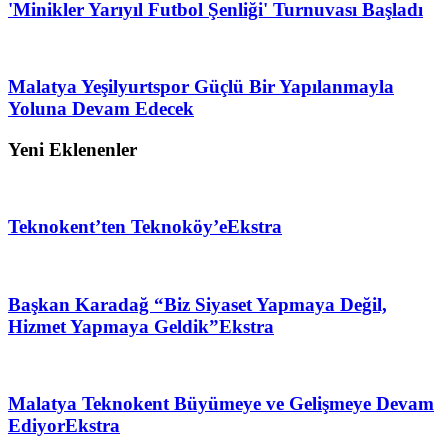
'Minikler Yarıyıl Futbol Şenliği' Turnuvası Başladı
Malatya Yeşilyurtspor Güçlü Bir Yapılanmayla
Yoluna Devam Edecek
Yeni Eklenenler
Teknokent’ten Teknoköy’e
Ekstra
Başkan Karadağ “Biz Siyaset Yapmaya Değil,
Hizmet Yapmaya Geldik”
Ekstra
Malatya Teknokent Büyümeye ve Gelişmeye Devam
Ediyor
Ekstra