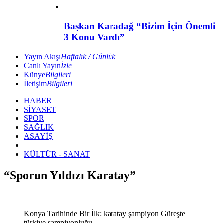
Başkan Karadağ “Bizim İçin Önemli
3 Konu Vardı”
Yayın Akışı
Haftalık / Günlük
Canlı Yayın
İzle
Künye
Bilgileri
İletişim
Bilgileri
HABER
SİYASET
SPOR
SAĞLIK
ASAYİŞ
KÜLTÜR - SANAT
“Sporun Yıldızı Karatay”
Konya Tarihinde Bir İlk: karatay şampiyon Güreşte
türkiye şampiyonluğu