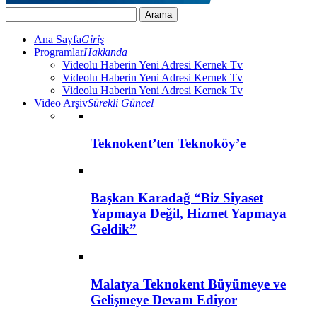
Ana Sayfa
Giriş
Programlar
Hakkında
Videolu Haberin Yeni Adresi Kernek Tv
Videolu Haberin Yeni Adresi Kernek Tv
Videolu Haberin Yeni Adresi Kernek Tv
Video Arşiv
Sürekli Güncel
Teknokent’ten Teknoköy’e
Başkan Karadağ “Biz Siyaset
Yapmaya Değil, Hizmet Yapmaya
Geldik”
Malatya Teknokent Büyümeye ve
Gelişmeye Devam Ediyor