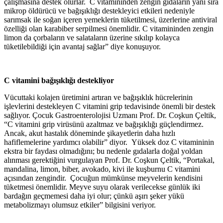
çalışmasına destek olurlar. C vitamininden zengin gıdaların yanı sıra
mikrop öldürücü ve bağışıklığı destekleyici etkileri nedeniyle
sarımsak ile soğan içeren yemeklerin tüketilmesi, üzerlerine antiviral
özelliği olan karabiber serpilmesi önemlidir. C vitamininden zengin
limon da çorbaların ve salataların üzerine sıkılıp kolayca
tüketilebildiği için avantaj sağlar” diye konuşuyor.
C vitamini bağışıklığı destekliyor
Vücuttaki kolajen üretimini artıran ve bağışıklık hücrelerinin
işlevlerini destekleyen C vitamini grip tedavisinde önemli bir destek
sağlıyor. Çocuk Gastroenterolojisi Uzmanı Prof. Dr. Coşkun Çeltik,
“C vitamini grip virüsünü azaltmaz ve bağışıklığı güçlendirmez.
Ancak, akut hastalık döneminde şikayetlerin daha hızlı
hafiflemelerine yardımcı olabilir” diyor. Yüksek doz C vitamininin
ekstra bir faydası olmadığını; bu nedenle gıdalarla doğal yoldan
alınması gerektiğini vurgulayan Prof. Dr. Coşkun Çeltik, “Portakal,
mandalina, limon, biber, avokado, kivi ile kuşburnu C vitamini
açısından zengindir. Çocuğun mümkünse meyvelerin kendisini
tüketmesi önemlidir. Meyve suyu olarak verilecekse günlük iki
bardağın geçmemesi daha iyi olur; çünkü aşırı şeker yükü
metabolizmayı olumsuz etkiler” bilgisini veriyor.