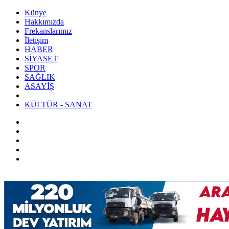
Künye
Hakkımızda
Frekanslarımız
İletişim
HABER
SİYASET
SPOR
SAĞLIK
ASAYİŞ
KÜLTÜR - SANAT