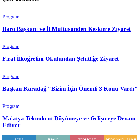
Program
Baro Başkanı ve İl Müftüsünden Keskin’e Ziyaret
Program
Fırat İlköğretim Okulundan Şehitliğe Ziyaret
Program
Başkan Karadağ “Bizim İçin Önemli 3 Konu Vardı”
Program
Malatya Teknokent Büyümeye ve Gelişmeye Devam
Ediyor