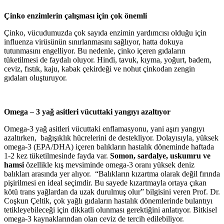
Çinko enzimlerin çalışması için çok önemli
Çinko, vücudumuzda çok sayıda enzimin yardımcısı olduğu için
influenza virüsünün sınırlanmasını sağlıyor, hatta dokuya
tutunmasını engelliyor. Bu nedenle, çinko içeren gıdaların
tüketilmesi de faydalı oluyor. Hindi, tavuk, kıyma, yoğurt, badem,
ceviz, fıstık, kaju, kabak çekirdeği ve nohut çinkodan zengin
gıdaları oluşturuyor.
Omega – 3 yağ asitleri vücuttaki yangıyı azaltıyor
Omega-3 yağ asitleri vücuttaki enflamasyonu, yani aşırı yangıyı
azaltırken, bağışıklık hücrelerini de destekliyor. Dolayısıyla, yüksek
omega-3 (EPA/DHA) içeren balıkların hastalık döneminde haftada
1-2 kez tüketilmesinde fayda var.
Somon, sardalye, uskumru ve
hamsi
özellikle kış mevsiminde omega-3 oranı yüksek deniz
balıkları arasında yer alıyor. “Balıkların kızartma olarak değil fırında
pişirilmesi en ideal seçimdir. Bu sayede kızartmayla ortaya çıkan
kötü trans yağlardan da uzak durulmuş olur” bilgisini veren Prof. Dr.
Coşkun Çeltik, çok yağlı gıdaların hastalık dönemlerinde bulantıyı
tetikleyebileceği için dikkatli olunması gerektiğini anlatıyor. Bitkisel
omega-3 kaynaklarından olan ceviz de tercih edilebiliyor.