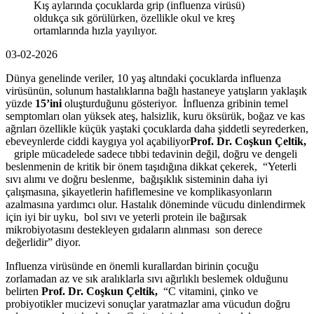
Kış aylarında çocuklarda grip (influenza virüsü)
oldukça sık görülürken, özellikle okul ve kreş
ortamlarında hızla yayılıyor.
03-02-2026
Dünya genelinde veriler, 10 yaş altındaki çocuklarda influenza
virüsünün, solunum hastalıklarına bağlı hastaneye yatışların yaklaşık
yüzde
15’ini
oluşturduğunu gösteriyor. İnfluenza gribinin temel
semptomları olan yüksek ateş, halsizlik, kuru öksürük, boğaz ve kas
ağrıları özellikle küçük yaştaki çocuklarda daha şiddetli seyrederken,
ebeveynlerde ciddi kaygıya yol açabiliyor
Prof. Dr. Coşkun Çeltik,
griple mücadelede sadece tıbbi tedavinin değil, doğru ve dengeli
beslenmenin de kritik bir önem taşıdığına dikkat çekerek, “Yeterli
sıvı alımı ve doğru beslenme, bağışıklık sisteminin daha iyi
çalışmasına, şikayetlerin hafiflemesine ve komplikasyonların
azalmasına yardımcı olur. Hastalık döneminde vücudu dinlendirmek
için iyi bir uyku, bol sıvı ve yeterli protein ile bağırsak
mikrobiyotasını destekleyen gıdaların alınması son derece
değerlidir” diyor.
Influenza virüsünde en önemli kurallardan birinin çocuğu
zorlamadan az ve sık aralıklarla sıvı ağırlıklı beslemek olduğunu
belirten
Prof. Dr. Coşkun Çeltik,
“C vitamini, çinko ve
probiyotikler mucizevi sonuçlar yaratmazlar ama vücudun doğru