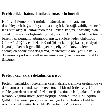
Probiyotikler bağırsak mikrobiyotası için önemli
Kefir gibi fermente süt ürünleri bağırsak mikrobiyotasını
destekleyerek bağışıklık yanıtına dolaylı katkı sağlayabiliyor; ancak
inek sütü alerjisi, laktoz intoleransı, irritabl bağırsak hastalığı olan
çocuklarda sorun oluşturabiliyor. Ayrıca, fazla probiyotik tüketimi de
bazen gaz sorununu artırarak olumsuz etkilere neden olabiliyor.
Günde 1-2 öğün, en fazla 200 ml (bir su bardağı) kadar probiyotik
kaynağı tüketmek genellikle yeterli geliyor. Laktozu tolere
edemeyen çocuklarda doğal yoğurt alternatif olabiliyor. Hastalık
döneminde probiyotik etkisi nedeniyle en güzel olanı ise doğal kefir
tüketmek.
Protein kaynakları dokuları onarıyor
Protein; bağışıklık hücrelerinin çalışmalarında, antikor üretiminde ve
dokuların onarımında son derece önemli bir rol üstleniyor. Tüm
enfeksiyon durumlarında fazla enerji tüketimine bağlı olarak bir tür
metabolik yıkım süreci gerçekleştiğini belirten Prof. Dr. Coşkun
Çeltik
,
“Bu süreci geri döndürmek için karbonhidratla birlikte
protein almak şarttır. Hastalık döneminde yağlı et ve kızartma