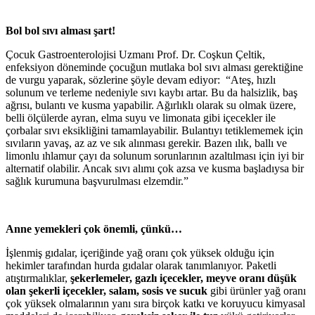
Bol bol sıvı alması şart!
Çocuk Gastroenterolojisi Uzmanı Prof. Dr. Coşkun Çeltik,
enfeksiyon döneminde çocuğun mutlaka bol sıvı alması gerektiğine
de vurgu yaparak, sözlerine şöyle devam ediyor: “Ateş, hızlı
solunum ve terleme nedeniyle sıvı kaybı artar. Bu da halsizlik, baş
ağrısı, bulantı ve kusma yapabilir. Ağırlıklı olarak su olmak üzere,
belli ölçülerde ayran, elma suyu ve limonata gibi içecekler ile
çorbalar sıvı eksikliğini tamamlayabilir. Bulantıyı tetiklememek için
sıvıların yavaş, az az ve sık alınması gerekir. Bazen ılık, ballı ve
limonlu ıhlamur çayı da solunum sorunlarının azaltılması için iyi bir
alternatif olabilir. Ancak sıvı alımı çok azsa ve kusma başladıysa bir
sağlık kurumuna başvurulması elzemdir.”
Anne yemekleri çok önemli, çünkü…
İşlenmiş gıdalar, içeriğinde yağ oranı çok yüksek olduğu için
hekimler tarafından hurda gıdalar olarak tanımlanıyor. Paketli
atıştırmalıklar,
şekerlemeler, gazlı içecekler, meyve oranı düşük
olan şekerli içecekler, salam, sosis ve sucuk
gibi ürünler yağ oranı
çok yüksek olmalarının yanı sıra birçok katkı ve koruyucu kimyasal