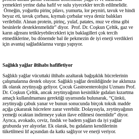
yemekleri yerine daha hafif ve sulu yiyecekler tercih edilmelidir.
Örneğin, yoğurtlu pirinç pilavı, yumurta, lor peyniri, tavuk ve hindi
beyaz eti, tavuk çorbası, kıymalı çorbalar veya deniz balıkları
verilebilir. Alınan protein, pirinç, yulaf, patates, muz ve elma gibi
besinlerle desteklenmelidir” diyor. Prof. Dr. Coşkun Çeltik, gaz ve
karın ağrısını tetikleyebilecekleri için baklagilleri çok tercih
etmediklerine, bu dönemde bal ile pekmezin de iyi enerji verdikleri
için avantaj sağladıklarına vurgu yapıyor.
Sağlıklı yağlar iltihabı hafifletiyor
Sağlıklı yağlar vücuttaki iltihabı azaltarak bağışıklık hücrelerinin
çalışmalarına destek oluyor. Sağlıklı yağlar denildiğinde ise aklımıza
ilk olarak zeytinyağı geliyor. Çocuk Gastroenterolojisi Uzmanı Prof.
Dr. Coşkun Çeltik, ancak zeytinyağının kesinlikle gıdaları kızartma
amaçlı kullanılmaması gerektiği uyarısında bulunarak, “Çünkü,
zeytinyağı çabuk yanar ve bunun sonucunda birçok toksik madde
açığa çıkararak hücrelere zarar verebilir. Dolayısıyla, zeytinyağının
yemeği ocaktan indirmeye yakın ilave edilmesi önemlidir” diyor.
Ayrıca, avokado, ceviz, fındık ve badem yağları da iyi yağlar
grubunda yer alıyorlar. Ek olarak, bu gıdaların kendilerinin
tüketilmesi lif açısından da katkı sağlıyor ve enerji veriyor.