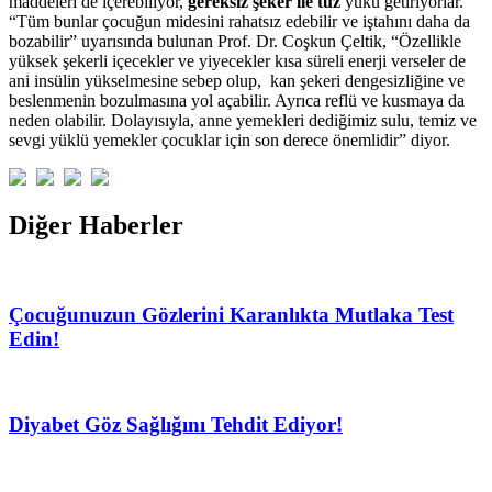
maddeleri de içerebiliyor,
gereksiz şeker ile tuz
yükü getiriyorlar.
“Tüm bunlar çocuğun midesini rahatsız edebilir ve iştahını daha da
bozabilir” uyarısında bulunan Prof. Dr. Coşkun Çeltik, “Özellikle
yüksek şekerli içecekler ve yiyecekler kısa süreli enerji verseler de
ani insülin yükselmesine sebep olup, kan şekeri dengesizliğine ve
beslenmenin bozulmasına yol açabilir. Ayrıca reflü ve kusmaya da
neden olabilir. Dolayısıyla, anne yemekleri dediğimiz sulu, temiz ve
sevgi yüklü yemekler çocuklar için son derece önemlidir” diyor.
Diğer Haberler
Çocuğunuzun Gözlerini Karanlıkta Mutlaka Test
Edin!
Diyabet Göz Sağlığını Tehdit Ediyor!