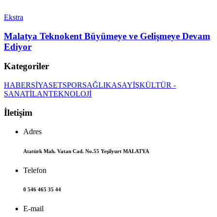
Ekstra
Malatya Teknokent Büyümeye ve Gelişmeye Devam
Ediyor
Kategoriler
HABER
SİYASET
SPOR
SAĞLIK
ASAYİŞ
KÜLTÜR -
SANAT
İLAN
TEKNOLOJİ
İletişim
Adres
Atatürk Mah. Vatan Cad. No.55 Yeşilyurt MALATYA
Telefon
0 546 465 35 44
E-mail