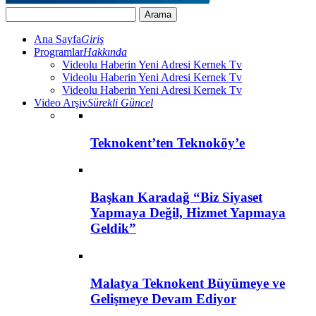
Ana Sayfa
Giriş
Programlar
Hakkında
Videolu Haberin Yeni Adresi Kernek Tv
Videolu Haberin Yeni Adresi Kernek Tv
Videolu Haberin Yeni Adresi Kernek Tv
Video Arşiv
Sürekli Güncel
Teknokent’ten Teknoköy’e
Başkan Karadağ “Biz Siyaset
Yapmaya Değil, Hizmet Yapmaya
Geldik”
Malatya Teknokent Büyümeye ve
Gelişmeye Devam Ediyor