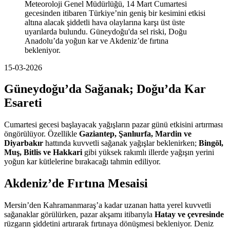
Meteoroloji Genel Müdürlüğü, 14 Mart Cumartesi
gecesinden itibaren Türkiye’nin geniş bir kesimini etkisi
altına alacak şiddetli hava olaylarına karşı üst üste
uyarılarda bulundu. Güneydoğu'da sel riski, Doğu
Anadolu’da yoğun kar ve Akdeniz’de fırtına
bekleniyor.
15-03-2026
Güneydoğu’da Sağanak; Doğu’da Kar
Esareti
Cumartesi gecesi başlayacak yağışların pazar günü etkisini artırması
öngörülüyor. Özellikle
Gaziantep, Şanlıurfa, Mardin ve
Diyarbakır
hattında kuvvetli sağanak yağışlar beklenirken;
Bingöl,
Muş, Bitlis ve Hakkari
gibi yüksek rakımlı illerde yağışın yerini
yoğun kar kütlelerine bırakacağı tahmin ediliyor.
Akdeniz’de Fırtına Mesaisi
Mersin’den Kahramanmaraş’a kadar uzanan hatta yerel kuvvetli
sağanaklar görülürken, pazar akşamı itibarıyla
Hatay ve çevresinde
rüzgarın şiddetini artırarak fırtınaya dönüşmesi bekleniyor. Deniz