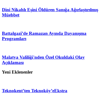
Dini Nikahlı Eşini Öldüren Sanığa Ağırlaştırılmış
Müebbet
Battalgazi’de Ramazan Ayında Dayanışma
Programları
Malatya Valiliği'nden Özel Okuldaki Olay
Açıklaması
Yeni Eklenenler
Teknokent’ten Teknoköy’e
Ekstra