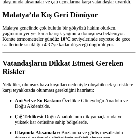
ulaşımında aksamalar ve çatı uçmalarına karşı vatandaşlar uyarıldı.
Malatya’da Kış Geri Dönüyor
Malatya genelinde çok bulutlu bir gökyüzü hakim olurken,
yağmurun yer yer karla karışık yağmura dönüşmesi bekleniyor.
Kentte termometreler gündüz
10°C
seviyelerinde seyretse de gece
saatlerinde sıcaklığın
4°C
'ye kadar düşeceği öngörülüyor.
Vatandaşların Dikkat Etmesi Gereken
Riskler
Yetkililer, olumsuz hava koşulları nedeniyle oluşabilecek şu risklere
karşı teyakkuzda olunması gerektiğini hatırlattı:
Ani Sel ve Su Baskını:
Özellikle Güneydoğu Anadolu ve
Doğu Akdeniz'de.
Çığ Tehlikesi:
Doğu Anadolu'nun dik yamaçlarında ve
yüksek kar örtüsüne sahip bölgelerde.
Ulaşımda Aksamalar:
Buzlanma ve görüş mesafesinin