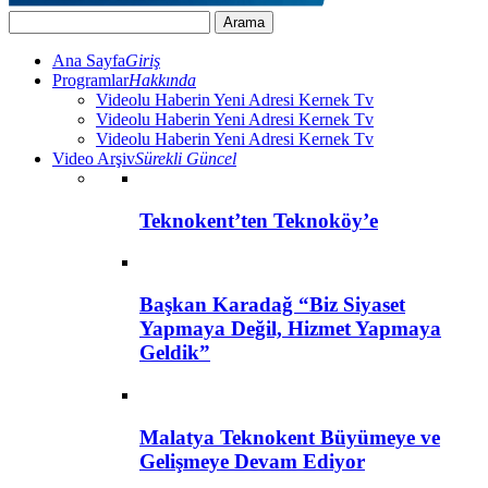
Ana Sayfa
Giriş
Programlar
Hakkında
Videolu Haberin Yeni Adresi Kernek Tv
Videolu Haberin Yeni Adresi Kernek Tv
Videolu Haberin Yeni Adresi Kernek Tv
Video Arşiv
Sürekli Güncel
Teknokent’ten Teknoköy’e
Başkan Karadağ “Biz Siyaset
Yapmaya Değil, Hizmet Yapmaya
Geldik”
Malatya Teknokent Büyümeye ve
Gelişmeye Devam Ediyor