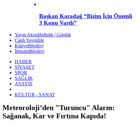
Başkan Karadağ “Bizim İçin Önemli
3 Konu Vardı”
Yayın Akışı
Haftalık / Günlük
Canlı Yayın
İzle
Künye
Bilgileri
İletişim
Bilgileri
HABER
SİYASET
SPOR
SAĞLIK
ASAYİŞ
KÜLTÜR - SANAT
Meteoroloji’den "Turuncu" Alarm:
Sağanak, Kar ve Fırtına Kapıda!