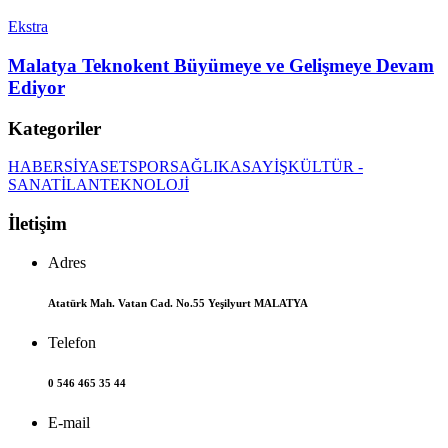
Ekstra
Malatya Teknokent Büyümeye ve Gelişmeye Devam
Ediyor
Kategoriler
HABER
SİYASET
SPOR
SAĞLIK
ASAYİŞ
KÜLTÜR -
SANAT
İLAN
TEKNOLOJİ
İletişim
Adres
Atatürk Mah. Vatan Cad. No.55 Yeşilyurt MALATYA
Telefon
0 546 465 35 44
E-mail