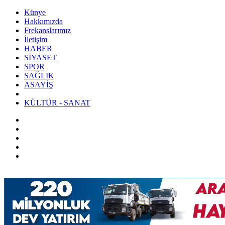
Künye
Hakkımızda
Frekanslarımız
İletişim
HABER
SİYASET
SPOR
SAĞLIK
ASAYİŞ
KÜLTÜR - SANAT