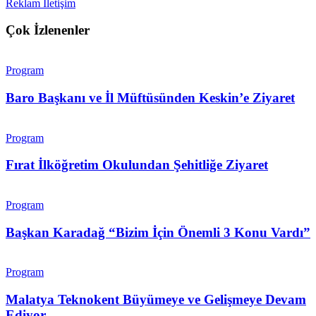
Reklam İletişim
Çok İzlenenler
Program
Baro Başkanı ve İl Müftüsünden Keskin’e Ziyaret
Program
Fırat İlköğretim Okulundan Şehitliğe Ziyaret
Program
Başkan Karadağ “Bizim İçin Önemli 3 Konu Vardı”
Program
Malatya Teknokent Büyümeye ve Gelişmeye Devam
Ediyor