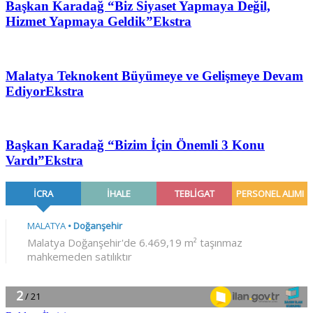
Başkan Karadağ “Biz Siyaset Yapmaya Değil,
Hizmet Yapmaya Geldik”
Ekstra
Malatya Teknokent Büyümeye ve Gelişmeye Devam
Ediyor
Ekstra
Başkan Karadağ “Bizim İçin Önemli 3 Konu
Vardı”
Ekstra