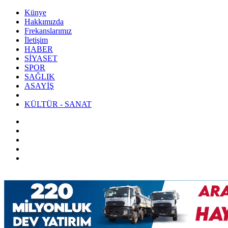
Künye
Hakkımızda
Frekanslarımız
İletişim
HABER
SİYASET
SPOR
SAĞLIK
ASAYİŞ
KÜLTÜR - SANAT