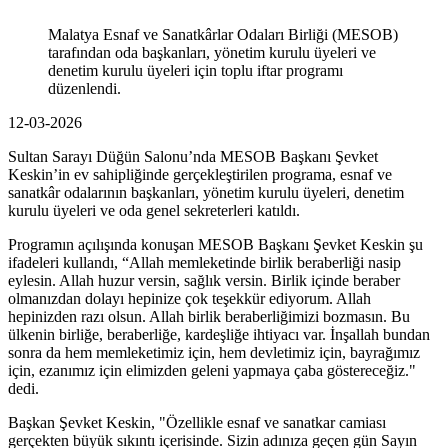
Malatya Esnaf ve Sanatkârlar Odaları Birliği (MESOB)
tarafından oda başkanları, yönetim kurulu üyeleri ve
denetim kurulu üyeleri için toplu iftar programı
düzenlendi.
12-03-2026
Sultan Sarayı Düğün Salonu’nda MESOB Başkanı Şevket
Keskin’in ev sahipliğinde gerçekleştirilen programa, esnaf ve
sanatkâr odalarının başkanları, yönetim kurulu üyeleri, denetim
kurulu üyeleri ve oda genel sekreterleri katıldı.
Programın açılışında konuşan MESOB Başkanı Şevket Keskin şu
ifadeleri kullandı, “Allah memleketinde birlik beraberliği nasip
eylesin. Allah huzur versin, sağlık versin. Birlik içinde beraber
olmanızdan dolayı hepinize çok teşekkür ediyorum. Allah
hepinizden razı olsun. Allah birlik beraberliğimizi bozmasın. Bu
ülkenin birliğe, beraberliğe, kardeşliğe ihtiyacı var. İnşallah bundan
sonra da hem memleketimiz için, hem devletimiz için, bayrağımız
için, ezanımız için elimizden geleni yapmaya çaba göstereceğiz."
dedi.
Başkan Şevket Keskin, "Özellikle esnaf ve sanatkar camiası
gerçekten büyük sıkıntı içerisinde. Sizin adınıza geçen gün Sayın