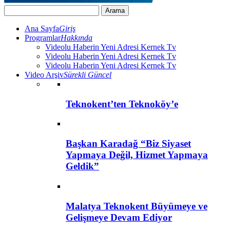
Ana Sayfa
Giriş
Programlar
Hakkında
Videolu Haberin Yeni Adresi Kernek Tv
Videolu Haberin Yeni Adresi Kernek Tv
Videolu Haberin Yeni Adresi Kernek Tv
Video Arşiv
Sürekli Güncel
Teknokent’ten Teknoköy’e
Başkan Karadağ “Biz Siyaset
Yapmaya Değil, Hizmet Yapmaya
Geldik”
Malatya Teknokent Büyümeye ve
Gelişmeye Devam Ediyor