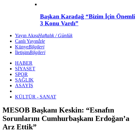
Başkan Karadağ “Bizim İçin Önemli
3 Konu Vardı”
Yayın Akışı
Haftalık / Günlük
Canlı Yayın
İzle
Künye
Bilgileri
İletişim
Bilgileri
HABER
SİYASET
SPOR
SAĞLIK
ASAYİŞ
KÜLTÜR - SANAT
MESOB Başkanı Keskin: “Esnafın
Sorunlarını Cumhurbaşkanı Erdoğan’a
Arz Ettik”