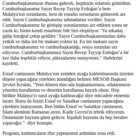
Cumhurbaşkanımızın iftarına giderek, hepinizin selamını götürdüm.
Cumhurbaşkanımız Sayın Recep Tayyip Erdoğan’a hem
Malatya'nın sorunlarını, hem de esnafın sorunlarını götürerek arz
ettik. Sayın Cumhurbaşkanımız talimatlarını verdiler. Sayın
Cumhurbaşkanımız ile görüşüp sorunlarımızı arz ettikten sonra ne
yazık ki, bizim kendi esnafımız bile bizi eleştiriyor. ‘Ya arkadaş
gidip fotoğraf çekip geldiler.’ Sayın Cumhurbaşkanımızdan daha
yetkili ve daha üst bir makam yoktur ki. En üst makam sayın
cumhurbaşkanımız ve cumhurbaşkanlığı, oraya sorunları arz
ediyoruz. Cumhurbaşkanımıza Sayın Recep Tayyip Erdoğan’a bir
kez daha teşekkür ediyor, şükranlarımı sunuyorum." ifadelerini
kaydetti.
Esnaf camiasının Malatya’nın yeniden ayağa kaldırılmasında üzerine
düşeni yapacağına yürekten inandığını belirten MESOB Başkanı
Şevket Keskin, "Yeni dönem tüm oda başkanlarımıza, odalarımızın
yönetim kurullarına ve denetim kurullarına hayırlı olsun. Hep
birlikte Malatya'yı nasıl ayağa kaldıracağız diye mücadele etmemiz
lazım. Bunu da bizim Esnaf ve Sanatkar camiasının yapacağına
yürekten inanıyorum. Ben bütün Esnaf ve Sanatkar camiasının,
İslam aleminin Ramazan ayını, Kadir Gecesi'ni tebrik ediyorum.
Önümüzde bayram günü geliyor. İnşallah bayramı da hep beraber
yapacağız.” diye konuştu.
Program, katılımcıların iftar yapmasının ardından sona erdi.