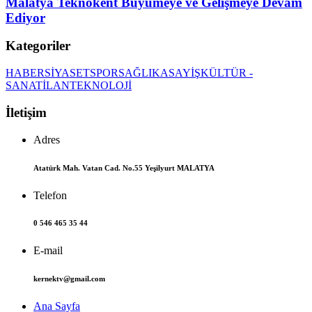
Malatya Teknokent Büyümeye ve Gelişmeye Devam
Ediyor
Kategoriler
HABER
SİYASET
SPOR
SAĞLIK
ASAYİŞ
KÜLTÜR -
SANAT
İLAN
TEKNOLOJİ
İletişim
Adres
Atatürk Mah. Vatan Cad. No.55 Yeşilyurt MALATYA
Telefon
0 546 465 35 44
E-mail
kernektv@gmail.com
Ana Sayfa