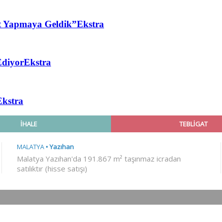
t Yapmaya Geldik”
Ekstra
Ediyor
Ekstra
Ekstra