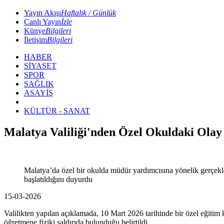
Yayın Akışı
Haftalık / Günlük
Canlı Yayın
İzle
Künye
Bilgileri
İletişim
Bilgileri
HABER
SİYASET
SPOR
SAĞLIK
ASAYİŞ
KÜLTÜR - SANAT
Malatya Valiliği'nden Özel Okuldaki Olay
Malatya’da özel bir okulda müdür yardımcısına yönelik gerçekleşe
başlatıldığını duyurdu
15-03-2026
Valilikten yapılan açıklamada, 10 Mart 2026 tarihinde bir özel eğitim 
öğretmene fiziki saldırıda bulunduğu belirtildi.