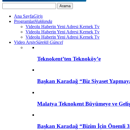
Ana Sayfa
Giriş
Programlar
Hakkında
Videolu Haberin Yeni Adresi Kernek Tv
Videolu Haberin Yeni Adresi Kernek Tv
Videolu Haberin Yeni Adresi Kernek Tv
Video Arşiv
Sürekli Güncel
Teknokent’ten Teknoköy’e
Başkan Karadağ “Biz Siyaset Yapmay
Malatya Teknokent Büyümeye ve Geli
Başkan Karadağ “Bizim İçin Önemli 