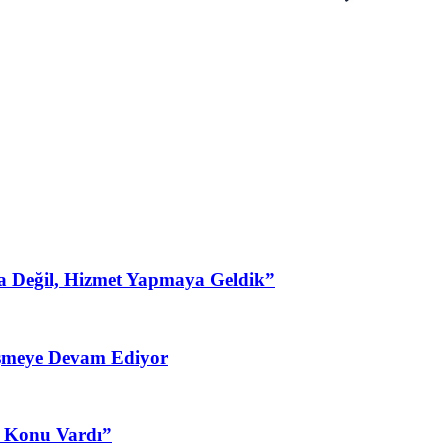
a Değil, Hizmet Yapmaya Geldik”
şmeye Devam Ediyor
3 Konu Vardı”