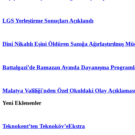
LGS Yerleştirme Sonuçları Açıklandı
Dini Nikahlı Eşini Öldüren Sanığa Ağırlaştırılmış Mü
Battalgazi’de Ramazan Ayında Dayanışma Programl
Malatya Valiliği'nden Özel Okuldaki Olay Açıklamas
Yeni Eklenenler
Teknokent’ten Teknoköy’e
Ekstra