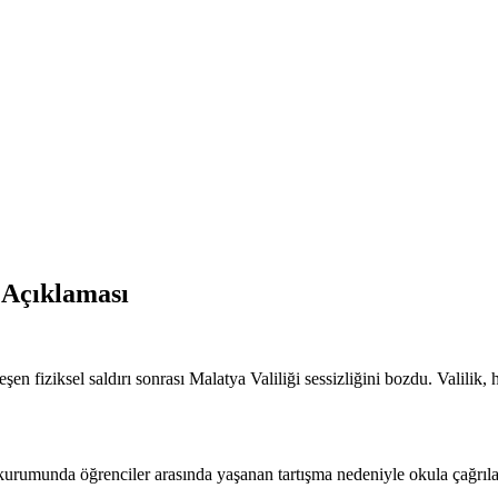
 Açıklaması
n fiziksel saldırı sonrası Malatya Valiliği sessizliğini bozdu. Valilik,
kurumunda öğrenciler arasında yaşanan tartışma nedeniyle okula çağrılan