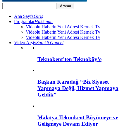
Ana Sayfa
Giriş
Programlar
Hakkında
Videolu Haberin Yeni Adresi Kernek Tv
Videolu Haberin Yeni Adresi Kernek Tv
Videolu Haberin Yeni Adresi Kernek Tv
Video Arşiv
Sürekli Güncel
Teknokent’ten Teknoköy’e
Başkan Karadağ “Biz Siyaset
Yapmaya Değil, Hizmet Yapmaya
Geldik”
Malatya Teknokent Büyümeye ve
Gelişmeye Devam Ediyor