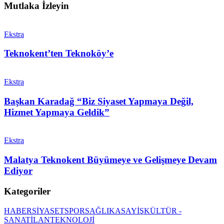
Mutlaka İzleyin
Ekstra
Teknokent’ten Teknoköy’e
Ekstra
Başkan Karadağ “Biz Siyaset Yapmaya Değil,
Hizmet Yapmaya Geldik”
Ekstra
Malatya Teknokent Büyümeye ve Gelişmeye Devam
Ediyor
Kategoriler
HABER
SİYASET
SPOR
SAĞLIK
ASAYİŞ
KÜLTÜR -
SANAT
İLAN
TEKNOLOJİ