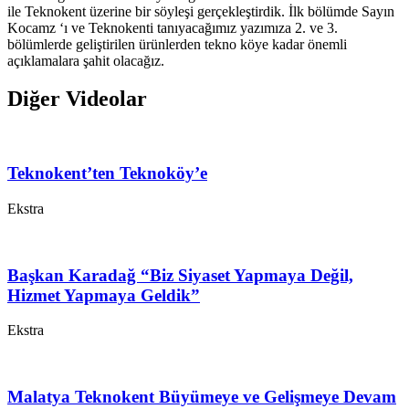
ile Teknokent üzerine bir söyleşi gerçekleştirdik. İlk bölümde Sayın
Kocamz ‘ı ve Teknokenti tanıyacağımız yazımıza 2. ve 3.
bölümlerde geliştirilen ürünlerden tekno köye kadar önemli
açıklamalara şahit olacağız.
Diğer Videolar
Teknokent’ten Teknoköy’e
Ekstra
Başkan Karadağ “Biz Siyaset Yapmaya Değil,
Hizmet Yapmaya Geldik”
Ekstra
Malatya Teknokent Büyümeye ve Gelişmeye Devam