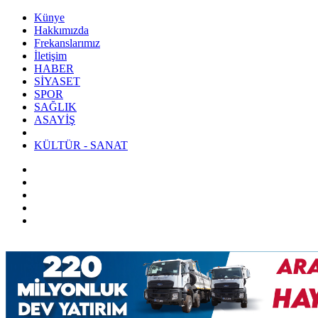
Künye
Hakkımızda
Frekanslarımız
İletişim
HABER
SİYASET
SPOR
SAĞLIK
ASAYİŞ
KÜLTÜR - SANAT