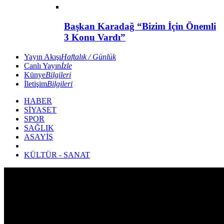
Başkan Karadağ “Bizim İçin Önemli
3 Konu Vardı”
Yayın Akışı
Haftalık / Günlük
Canlı Yayın
İzle
Künye
Bilgileri
İletişim
Bilgileri
HABER
SİYASET
SPOR
SAĞLIK
ASAYİŞ
KÜLTÜR - SANAT