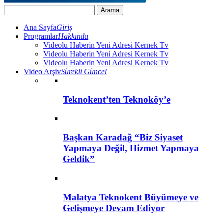
Ana Sayfa
Giriş
Programlar
Hakkında
Videolu Haberin Yeni Adresi Kernek Tv
Videolu Haberin Yeni Adresi Kernek Tv
Videolu Haberin Yeni Adresi Kernek Tv
Video Arşiv
Sürekli Güncel
Teknokent’ten Teknoköy’e
Başkan Karadağ “Biz Siyaset
Yapmaya Değil, Hizmet Yapmaya
Geldik”
Malatya Teknokent Büyümeye ve
Gelişmeye Devam Ediyor