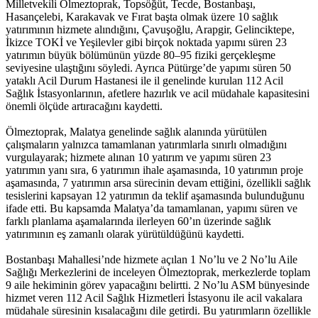
Milletvekili Ölmeztoprak, Topsöğüt, Tecde, Bostanbaşı,
Hasançelebi, Karakavak ve Fırat başta olmak üzere 10 sağlık
yatırımının hizmete alındığını, Çavuşoğlu, Arapgir, Gelinciktepe,
İkizce TOKİ ve Yeşilevler gibi birçok noktada yapımı süren 23
yatırımın büyük bölümünün yüzde 80–95 fiziki gerçekleşme
seviyesine ulaştığını söyledi. Ayrıca Pütürge’de yapımı süren 50
yataklı Acil Durum Hastanesi ile il genelinde kurulan 112 Acil
Sağlık İstasyonlarının, afetlere hazırlık ve acil müdahale kapasitesini
önemli ölçüde artıracağını kaydetti.
Ölmeztoprak, Malatya genelinde sağlık alanında yürütülen
çalışmaların yalnızca tamamlanan yatırımlarla sınırlı olmadığını
vurgulayarak; hizmete alınan 10 yatırım ve yapımı süren 23
yatırımın yanı sıra, 6 yatırımın ihale aşamasında, 10 yatırımın proje
aşamasında, 7 yatırımın arsa sürecinin devam ettiğini, özellikli sağlık
tesislerini kapsayan 12 yatırımın da teklif aşamasında bulunduğunu
ifade etti. Bu kapsamda Malatya’da tamamlanan, yapımı süren ve
farklı planlama aşamalarında ilerleyen 60’ın üzerinde sağlık
yatırımının eş zamanlı olarak yürütüldüğünü kaydetti.
Bostanbaşı Mahallesi’nde hizmete açılan 1 No’lu ve 2 No’lu Aile
Sağlığı Merkezlerini de inceleyen Ölmeztoprak, merkezlerde toplam
9 aile hekiminin görev yapacağını belirtti. 2 No’lu ASM bünyesinde
hizmet veren 112 Acil Sağlık Hizmetleri İstasyonu ile acil vakalara
müdahale süresinin kısalacağını dile getirdi. Bu yatırımların özellikle