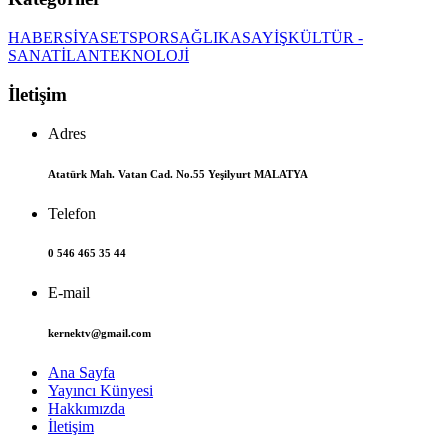
HABER
SİYASET
SPOR
SAĞLIK
ASAYİŞ
KÜLTÜR -
SANAT
İLAN
TEKNOLOJİ
İletişim
Adres
Atatürk Mah. Vatan Cad. No.55 Yeşilyurt MALATYA
Telefon
0 546 465 35 44
E-mail
kernektv@gmail.com
Ana Sayfa
Yayıncı Künyesi
Hakkımızda
İletişim