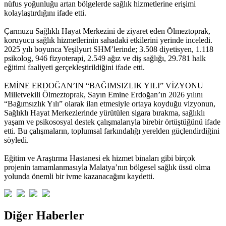
nüfus yoğunluğu artan bölgelerde sağlık hizmetlerine erişimi
kolaylaştırdığını ifade etti.
Çarmuzu Sağlıklı Hayat Merkezini de ziyaret eden Ölmeztoprak,
koruyucu sağlık hizmetlerinin sahadaki etkilerini yerinde inceledi.
2025 yılı boyunca Yeşilyurt SHM’lerinde; 3.508 diyetisyen, 1.118
psikolog, 946 fizyoterapi, 2.549 ağız ve diş sağlığı, 29.781 halk
eğitimi faaliyeti gerçekleştirildiğini ifade etti.
EMİNE ERDOĞAN’IN “BAĞIMSIZLIK YILI” VİZYONU
Milletvekili Ölmeztoprak, Sayın Emine Erdoğan’ın 2026 yılını
“Bağımsızlık Yılı” olarak ilan etmesiyle ortaya koyduğu vizyonun,
Sağlıklı Hayat Merkezlerinde yürütülen sigara bırakma, sağlıklı
yaşam ve psikososyal destek çalışmalarıyla birebir örtüştüğünü ifade
etti. Bu çalışmaların, toplumsal farkındalığı yerelden güçlendirdiğini
söyledi.
Eğitim ve Araştırma Hastanesi ek hizmet binaları gibi birçok
projenin tamamlanmasıyla Malatya’nın bölgesel sağlık üssü olma
yolunda önemli bir ivme kazanacağını kaydetti.
Diğer Haberler