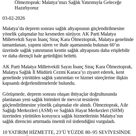
Ölmeztoprak: Malatya’mızı Sağlık Yatırımıyla Geleceğe
Hazırlıyoruz
03-02-2026
Malatya’da deprem sonrası sağlık altyapısının güçlendirilmesine
yönelik çalışmalar hız kesmeden sürüyor. AK Parti Malatya
Milletvekili Sayın İnanç Siraç Kara Ölmeztoprak, Malatya genelinde
tamamlanan, yapımı süren ve ihale aşamasında bulunan 60’ın
üzerinde sağlık yatırımının kentin sağlık altyapısını daha erişilebilir
ve daha dirençli hale getirdiğini belirtti.
AK Parti Malatya Milletvekili Sayın İnanç Siraç Kara Ölmeztoprak,
Malatya Sağlık İl Müdürü Cezmi Karaca’yı ziyaret ederek, kent
genelinde yürütülen sağlık yatırımları ve hizmet süreçlerine ilişkin
kapsamlı değerlendirmelerde bulundu.
Görüşmede, deprem sonrası oluşan ihtiyaçlar doğrultusunda
planlanan yeni sağlık birimleri ile mevcut tesislerin
güçlendirilmesine yönelik çalışmalar ele alındı. Ölmeztoprak, Aile
Sağlığı Merkezleri (ASM) ve Sağlıklı Hayat Merkezleri (SHM)
üzerinden yürütülen koruyucu sağlık hizmetlerinin Malatya’nın
sağlık direncini artırmada önemli rol üstlendiğini vurguladı.
10 YATIRIM HİZMETTE, 23’Ü YÜZDE 80–95 SEVİYESİNDE