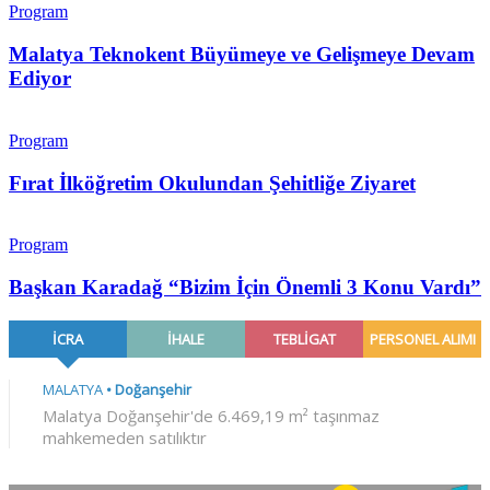
Program
Malatya Teknokent Büyümeye ve Gelişmeye Devam
Ediyor
Program
Fırat İlköğretim Okulundan Şehitliğe Ziyaret
Program
Başkan Karadağ “Bizim İçin Önemli 3 Konu Vardı”