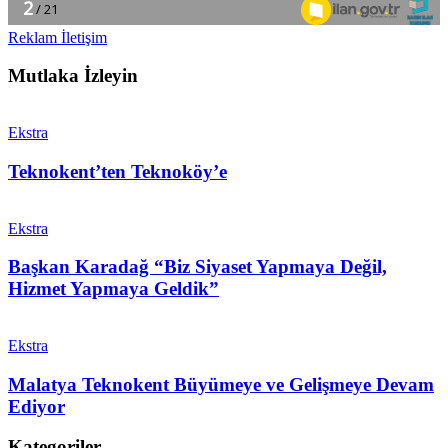
Reklam İletişim
Mutlaka İzleyin
Ekstra
Teknokent’ten Teknoköy’e
Ekstra
Başkan Karadağ “Biz Siyaset Yapmaya Değil,
Hizmet Yapmaya Geldik”
Ekstra
Malatya Teknokent Büyümeye ve Gelişmeye Devam
Ediyor
Kategoriler