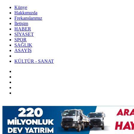
Künye
Hakkımızda
Frekanslarımız
İletişim
HABER
SİYASET
SPOR
SAĞLIK
ASAYİŞ
KÜLTÜR - SANAT