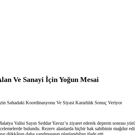
lan Ve Sanayi İçin Yoğun Mesai
zin Sahadaki Koordinasyonu Ve Siyasi Kararlılık Sonuç Veriyor
latya Valisi Sayın Seddar Yavuz’u ziyaret ederek deprem sonrası yürüt
a incelemelerde bulundu. Rezerv alanlarda hiçbir hak sahibinin mağdur 
ave dükkânın daha yapılmasının planlandığını ifade etti.