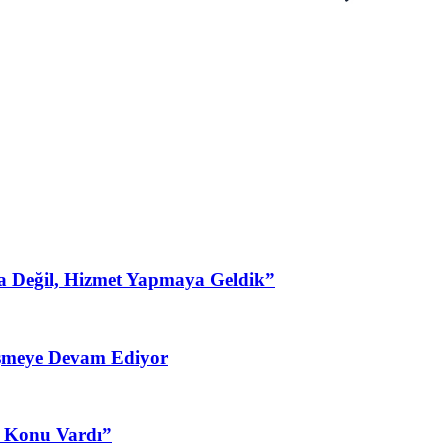
a Değil, Hizmet Yapmaya Geldik”
şmeye Devam Ediyor
3 Konu Vardı”