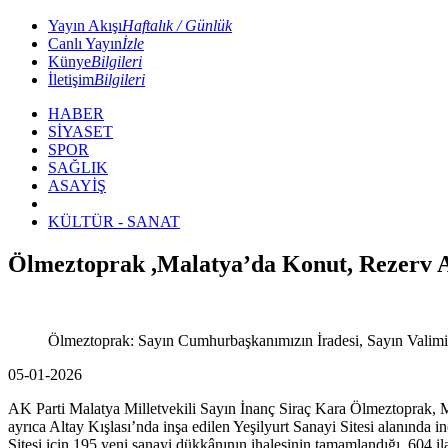
Yayın Akışı
Haftalık / Günlük
Canlı Yayın
İzle
Künye
Bilgileri
İletişim
Bilgileri
HABER
SİYASET
SPOR
SAĞLIK
ASAYİŞ
KÜLTÜR - SANAT
Ölmeztoprak ,Malatya’da Konut, Rezerv A
Ölmeztoprak: Sayın Cumhurbaşkanımızın İradesi, Sayın Valimi
05-01-2026
AK Parti Malatya Milletvekili Sayın İnanç Siraç Kara Ölmeztoprak, Ma
ayrıca Altay Kışlası’nda inşa edilen Yeşilyurt Sanayi Sitesi alanınd
Sitesi için 195 yeni sanayi dükkânının ihalesinin tamamlandığı, 604 il