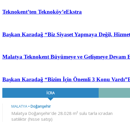
Teknokent’ten Teknoköy’e
Ekstra
Başkan Karadağ “Biz Siyaset Yapmaya Değil, Hizme
Malatya Teknokent Büyümeye ve Gelişmeye Devam 
Başkan Karadağ “Bizim İçin Önemli 3 Konu Vardı”