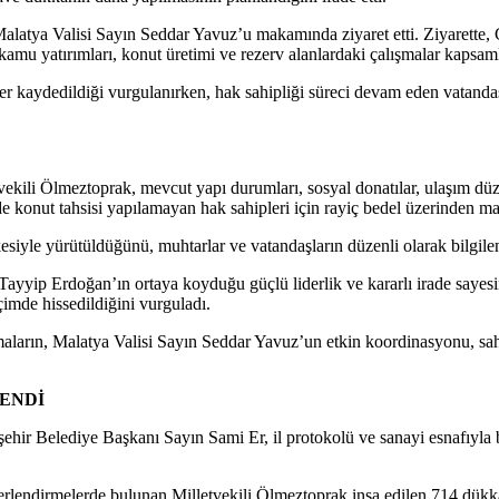
latya Valisi Sayın Seddar Yavuz’u makamında ziyaret etti. Ziyarette, 
amu yatırımları, konut üretimi ve rezerv alanlardaki çalışmalar kapsamlı
er kaydedildiği vurgulanırken, hak sahipliği süreci devam eden vatandaş
vekili Ölmeztoprak, mevcut yapı durumları, sosyal donatılar, ulaşım düz
çinde konut tahsisi yapılamayan hak sahipleri için rayiç bedel üzerinden m
siyle yürütüldüğünü, muhtarlar ve vatandaşların düzenli olarak bilgilendi
yip Erdoğan’ın ortaya koyduğu güçlü liderlik ve kararlı irade sayesin
çimde hissedildiğini vurguladı.
maların, Malatya Valisi Sayın Seddar Yavuz’un etkin koordinasyonu, s
LENDİ
ir Belediye Başkanı Sayın Sami Er, il protokolü ve sanayi esnafıyla bir
ğerlendirmelerde bulunan Milletvekili Ölmeztoprak inşa edilen 714 dükk