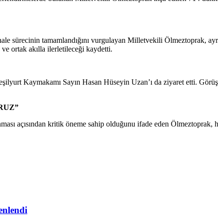
hale sürecinin tamamlandığını vurgulayan Milletvekili Ölmeztoprak, ayr
e ortak akılla ilerletileceği kaydetti.
te Yeşilyurt Kaymakamı Sayın Hasan Hüseyin Uzan’ı da ziyaret etti. Gör
RUZ”
nması açısından kritik öneme sahip olduğunu ifade eden Ölmeztoprak, h
enlendi