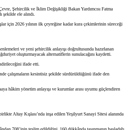
Çevre, Şehircilik ve İklim Değişikliği Bakan Yardımcısı Fatma
 şekilde ele alındı.
lar için 2026 yılının ilk çeyreğine kadar kura çekimlerinin süreceği
enlemeleri ve yeni şehircilik anlayışı doğrultusunda hazırlanan
ağduriyet oluşturmayacak alternatiflerin sunulacağını kaydetti.
rileceğini ifade etti.
de çalışmaların kesintisiz şekilde sürdürüldüğünü ifade den
ahaya hâkim yönetim anlayışı ve kurumlar arası uyumu güçlendiren
likte Altay Kışlası’nda inşa edilen Yeşilyurt Sanayi Sitesi alanında
ândan 708’inin teslim edildiğini, 160 dükkânda taşınmanın başladığı,