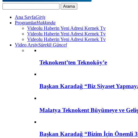
Ana Sayfa
Giriş
Programlar
Hakkında
Videolu Haberin Yeni Adresi Kernek Tv
Videolu Haberin Yeni Adresi Kernek Tv
Videolu Haberin Yeni Adresi Kernek Tv
Video Arşiv
Sürekli Güncel
Teknokent’ten Teknoköy’e
Başkan Karadağ “Biz Siyaset Yapmay
Malatya Teknokent Büyümeye ve Geli
Başkan Karadağ “Bizim İçin Önemli 