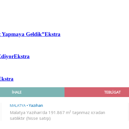
t Yapmaya Geldik”
Ekstra
Ediyor
Ekstra
Ekstra