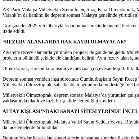
AK Parti Malatya Milletvekili Sayın İnanç Siraç Kara Ölmeztoprak, Ma
Varank’ın da katılımı ile deprem sonrası Malatya genelinde yürütülen k
Görüşmede, 2025 yılı itibarıyla toparlanma sürecinde önemli ilerlemel
ifade edildi.
“REZERV ALANLARDA HAK KAYBI OLMAYACAK”
Ziyarette rezerv alanlarda yürütülen projeler de gündeme geldi. Millet
projelerin bütüncül şekilde ele alındığını belirtti. Aynı rezerv alan i
Ölmeztoprak, sürecin kura usulü ve mevzuat çerçevesinde şeffaflık ilke
Deprem sonrası yeniden inşa sürecinde Cumhurbaşkanı Sayın Recep Tay
Milletvekili Ölmeztoprak, sahada atılan her adımda bu desteğin net bi
Milletvekili Ölmeztoprak, deprem sonrası Malatya’da yürütülen çalış
yaklaşımıyla planlı ve hızlı bir şekilde ilerlediğini kaydetti.
ALTAY KIŞLASI’NDAKİ SANAYİ SİTESİ YERİNDE İNCE
Milletvekili Ölmeztoprak, Malatya Valisi Sayın Seddar Yavuz, Büyükşeh
da incelemelerde bulundular.
Depremde ağır hasar alan sanayi sitesinin taşınma sürecine ilişkin de