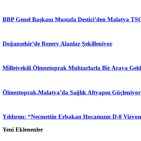
BBP Genel Başkanı Mustafa Destici’den Malatya TSO
Doğanşehir’de Rezerv Alanlar Şekilleniyor
Milletvekili Ölmeztoprak Muhtarlarla Bir Araya Geld
Ölmeztoprak,Malatya’da Sağlık Altyapısı Güçleniyor
Yıldırım: “Necmettin Erbakan Hocamızın D-8 Vizyon
Yeni Eklenenler