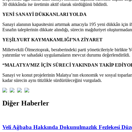
30 dükkânda ise üretimin aktif olarak sürdüğünü bildirdi.
YENİ SANAYİ DÜKKANLARI YOLDA
Sanayi alanının kapasitesini artırmak amacıyla 195 yeni dükkân için i
Esnafın taleplerinin dikkate alındığı, sürecin mağduriyet oluşturmadan v
YEŞİLYURT KAYMAKAMLIĞI’NA ZİYARET
Milletvekili Ölmeztoprak, beraberindeki parti yöneticileriyle birlik
yatırımlar ve sahadaki uygulamaların mevcut durumu değerlendirildi.
“MALATYA’MIZ İÇİN SÜRECİ YAKINDAN TAKİP EDİYO
Sanayi ve konut projelerinin Malatya’nın ekonomik ve sosyal toparla
kadar sürecin aynı titizlikle sürdürüleceğini vurguladı.
Diğer Haberler
Veli Ağbaba Hakkında Dokunulmazlık Fezlekesi Düz