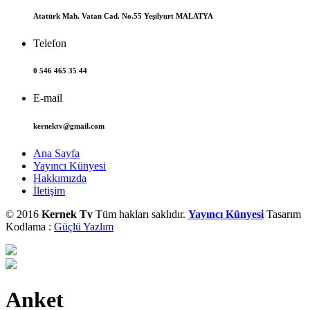
Atatürk Mah. Vatan Cad. No.55 Yeşilyurt MALATYA
Telefon
0 546 465 35 44
E-mail
kernektv@gmail.com
Ana Sayfa
Yayıncı Künyesi
Hakkımızda
İletişim
© 2016
Kernek Tv
Tüm hakları saklıdır.
Yayıncı Künyesi
Tasarım
Kodlama :
Güçlü Yazlım
Anket