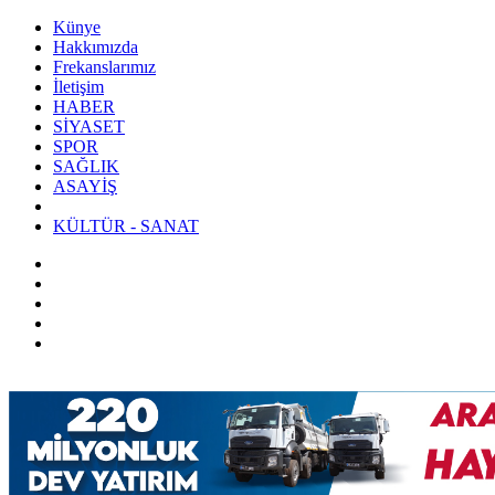
Künye
Hakkımızda
Frekanslarımız
İletişim
HABER
SİYASET
SPOR
SAĞLIK
ASAYİŞ
KÜLTÜR - SANAT