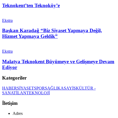
Teknokent’ten Teknoköy’e
Ekstra
Başkan Karadağ “Biz Siyaset Yapmaya Değil,
Hizmet Yapmaya Geldik”
Ekstra
Malatya Teknokent Büyümeye ve Gelişmeye Devam
Ediyor
Kategoriler
HABER
SİYASET
SPOR
SAĞLIK
ASAYİŞ
KÜLTÜR -
SANAT
İLAN
TEKNOLOJİ
İletişim
Adres