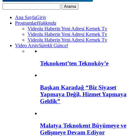
Ana Sayfa
Giriş
Programlar
Hakkında
Videolu Haberin Yeni Adresi Kernek Tv
Videolu Haberin Yeni Adresi Kernek Tv
Videolu Haberin Yeni Adresi Kernek Tv
Video Arşiv
Sürekli Güncel
Teknokent’ten Teknoköy’e
Başkan Karadağ “Biz Siyaset
Yapmaya Değil, Hizmet Yapmaya
Geldik”
Malatya Teknokent Büyümeye ve
Gelişmeye Devam Ediyor