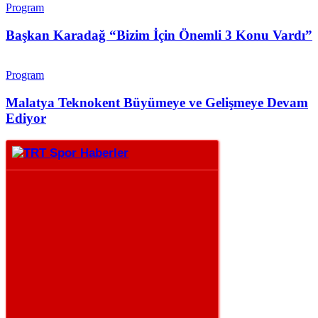
Program
Başkan Karadağ “Bizim İçin Önemli 3 Konu Vardı”
Program
Malatya Teknokent Büyümeye ve Gelişmeye Devam
Ediyor