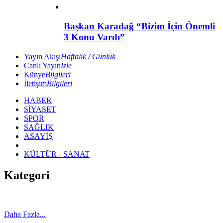
Başkan Karadağ “Bizim İçin Önemli
3 Konu Vardı”
Yayın Akışı
Haftalık / Günlük
Canlı Yayın
İzle
Künye
Bilgileri
İletişim
Bilgileri
HABER
SİYASET
SPOR
SAĞLIK
ASAYİŞ
KÜLTÜR - SANAT
Kategori
Daha Fazla...