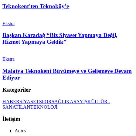
Teknokent’ten Teknoköy’e
Ekstra
Başkan Karadağ “Biz Siyaset Yapmaya Değil,
Hizmet Yapmaya Geldik”
Ekstra
Malatya Teknokent Büyümeye ve Gelişmeye Devam
Ediyor
Kategoriler
HABER
SİYASET
SPOR
SAĞLIK
ASAYİŞ
KÜLTÜR -
SANAT
İLAN
TEKNOLOJİ
İletişim
Adres