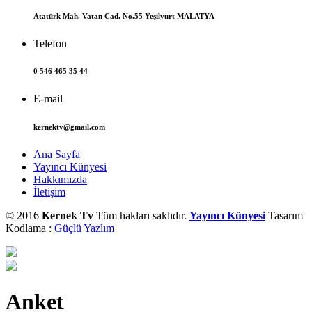
Atatürk Mah. Vatan Cad. No.55 Yeşilyurt MALATYA
Telefon
0 546 465 35 44
E-mail
kernektv@gmail.com
Ana Sayfa
Yayıncı Künyesi
Hakkımızda
İletişim
© 2016
Kernek Tv
Tüm hakları saklıdır.
Yayıncı Künyesi
Tasarım
Kodlama :
Güçlü Yazlım
Anket