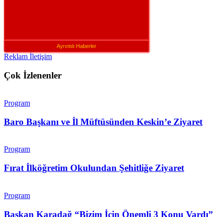
Ayrıntılı Haberler
Reklam İletişim
Çok İzlenenler
Program
Baro Başkanı ve İl Müftüsünden Keskin’e Ziyaret
Program
Fırat İlköğretim Okulundan Şehitliğe Ziyaret
Program
Başkan Karadağ “Bizim İçin Önemli 3 Konu Vardı”