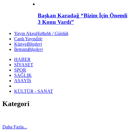
Başkan Karadağ “Bizim İçin Önemli
3 Konu Vardı”
Yayın Akışı
Haftalık / Günlük
Canlı Yayın
İzle
Künye
Bilgileri
İletişim
Bilgileri
HABER
SİYASET
SPOR
SAĞLIK
ASAYİŞ
KÜLTÜR - SANAT
Kategori
Daha Fazla...