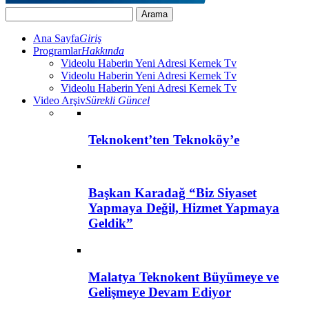
Ana Sayfa
Giriş
Programlar
Hakkında
Videolu Haberin Yeni Adresi Kernek Tv
Videolu Haberin Yeni Adresi Kernek Tv
Videolu Haberin Yeni Adresi Kernek Tv
Video Arşiv
Sürekli Güncel
Teknokent’ten Teknoköy’e
Başkan Karadağ “Biz Siyaset
Yapmaya Değil, Hizmet Yapmaya
Geldik”
Malatya Teknokent Büyümeye ve
Gelişmeye Devam Ediyor