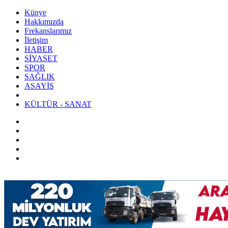
Künye
Hakkımızda
Frekanslarımız
İletişim
HABER
SİYASET
SPOR
SAĞLIK
ASAYİŞ
KÜLTÜR - SANAT