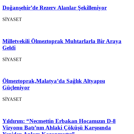
Doğanşehir’de Rezerv Alanlar Şekilleniyor
SİYASET
Milletvekili Ölmeztoprak Muhtarlarla Bir Araya
Geldi
SİYASET
Ölmeztoprak,Malatya’da Sağlık Altyapısı
Güçleniyor
SİYASET
Yıldırım: “Necmettin Erbakan Hocamızın D-8
Vizyonu Batı’nın Ahlaki Çöküşü Karşısında