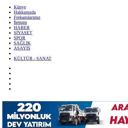
Künye
Hakkımızda
Frekanslarımız
İletişim
HABER
SİYASET
SPOR
SAĞLIK
ASAYİŞ
KÜLTÜR - SANAT