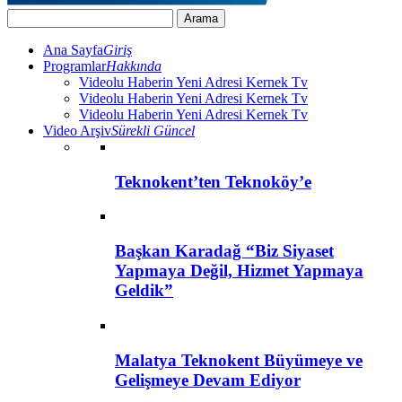
Ana Sayfa
Giriş
Programlar
Hakkında
Videolu Haberin Yeni Adresi Kernek Tv
Videolu Haberin Yeni Adresi Kernek Tv
Videolu Haberin Yeni Adresi Kernek Tv
Video Arşiv
Sürekli Güncel
Teknokent’ten Teknoköy’e
Başkan Karadağ “Biz Siyaset
Yapmaya Değil, Hizmet Yapmaya
Geldik”
Malatya Teknokent Büyümeye ve
Gelişmeye Devam Ediyor