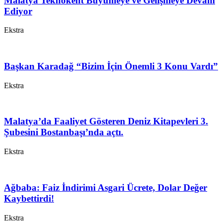
Malatya Teknokent Büyümeye ve Gelişmeye Devam
Ediyor
Ekstra
Başkan Karadağ “Bizim İçin Önemli 3 Konu Vardı”
Ekstra
Malatya’da Faaliyet Gösteren Deniz Kitapevleri 3.
Şubesini Bostanbaşı’nda açtı.
Ekstra
Ağbaba: Faiz İndirimi Asgari Ücrete, Dolar Değer
Kaybettirdi!
Ekstra