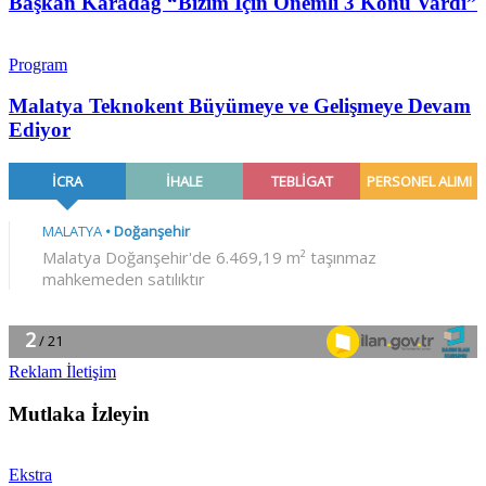
Başkan Karadağ “Bizim İçin Önemli 3 Konu Vardı”
Program
Malatya Teknokent Büyümeye ve Gelişmeye Devam
Ediyor
Reklam İletişim
Mutlaka İzleyin
Ekstra