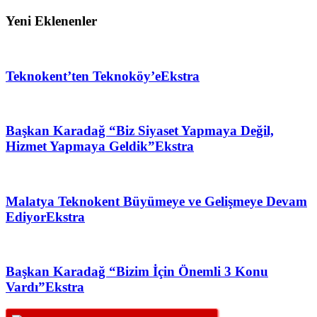
Yeni Eklenenler
Teknokent’ten Teknoköy’e
Ekstra
Başkan Karadağ “Biz Siyaset Yapmaya Değil,
Hizmet Yapmaya Geldik”
Ekstra
Malatya Teknokent Büyümeye ve Gelişmeye Devam
Ediyor
Ekstra
Başkan Karadağ “Bizim İçin Önemli 3 Konu
Vardı”
Ekstra