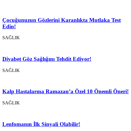
Çocuğunuzun Gözlerini Karanlıkta Mutlaka Test
Edin!
SAĞLIK
Diyabet Göz Sağlığını Tehdit Ediyor!
SAĞLIK
Kalp Hastalarına Ramazan’a Özel 10 Önemli Öneri!
SAĞLIK
Lenfomanın İlk Sinyali Olabilir!