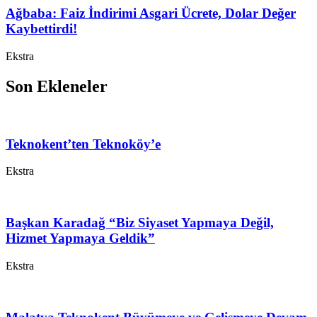
Ağbaba: Faiz İndirimi Asgari Ücrete, Dolar Değer
Kaybettirdi!
Ekstra
Son Ekleneler
Teknokent’ten Teknoköy’e
Ekstra
Başkan Karadağ “Biz Siyaset Yapmaya Değil,
Hizmet Yapmaya Geldik”
Ekstra