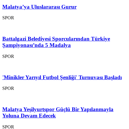
Malatya’ya Uluslararası Gurur
SPOR
Battalgazi Belediyesi Sporcularından Türkiye
Şampiyonası’nda 5 Madalya
SPOR
'Minikler Yarıyıl Futbol Şenliği' Turnuvası Başladı
SPOR
Malatya Yeşilyurtspor Güçlü Bir Yapılanmayla
Yoluna Devam Edecek
SPOR