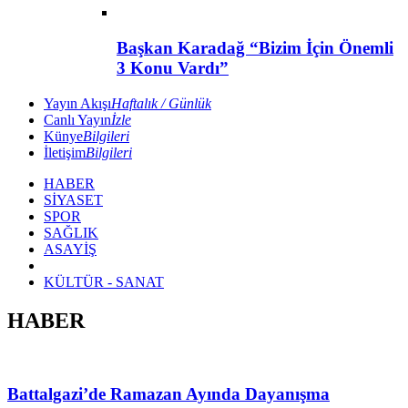
Başkan Karadağ “Bizim İçin Önemli
3 Konu Vardı”
Yayın Akışı
Haftalık / Günlük
Canlı Yayın
İzle
Künye
Bilgileri
İletişim
Bilgileri
HABER
SİYASET
SPOR
SAĞLIK
ASAYİŞ
KÜLTÜR - SANAT
HABER
Battalgazi’de Ramazan Ayında Dayanışma