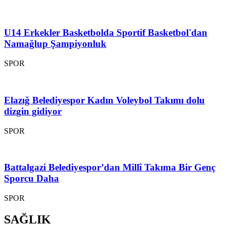
U14 Erkekler Basketbolda Sportif Basketbol'dan
Namağlup Şampiyonluk
SPOR
Elazığ Belediyespor Kadın Voleybol Takımı dolu
dizgin gidiyor
SPOR
Battalgazi Belediyespor’dan Millî Takıma Bir Genç
Sporcu Daha
SPOR
SAĞLIK