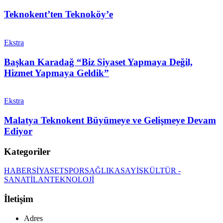
Teknokent’ten Teknoköy’e
Ekstra
Başkan Karadağ “Biz Siyaset Yapmaya Değil,
Hizmet Yapmaya Geldik”
Ekstra
Malatya Teknokent Büyümeye ve Gelişmeye Devam
Ediyor
Kategoriler
HABER
SİYASET
SPOR
SAĞLIK
ASAYİŞ
KÜLTÜR -
SANAT
İLAN
TEKNOLOJİ
İletişim
Adres