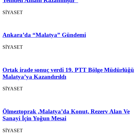
Yeniden Anlam Kazanmıştır”
SİYASET
Ankara’da “Malatya” Gündemi
SİYASET
Ortak irade sonuç verdi 19. PTT Bölge Müdürlüğü
Malatya’ya Kazandırıldı
SİYASET
Ölmeztoprak ,Malatya’da Konut, Rezerv Alan Ve
Sanayi İçin Yoğun Mesai
SİYASET