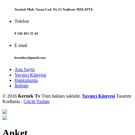
Atatürk Mah. Vatan Cad. No.55 Yeşilyurt MALATYA
Telefon
0 546 465 35 44
E-mail
kernektv@gmail.com
Ana Sayfa
Yayıncı Künyesi
Hakkımızda
İletişim
© 2016
Kernek Tv
Tüm hakları saklıdır.
Yayıncı Künyesi
Tasarım
Kodlama :
Güçlü Yazlım
Anket