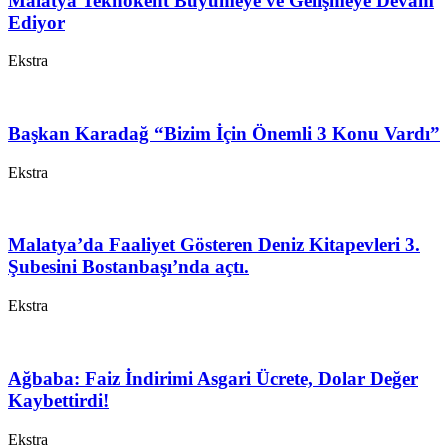
Malatya Teknokent Büyümeye ve Gelişmeye Devam
Ediyor
Ekstra
Başkan Karadağ “Bizim İçin Önemli 3 Konu Vardı”
Ekstra
Malatya’da Faaliyet Gösteren Deniz Kitapevleri 3.
Şubesini Bostanbaşı’nda açtı.
Ekstra
Ağbaba: Faiz İndirimi Asgari Ücrete, Dolar Değer
Kaybettirdi!
Ekstra