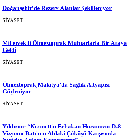
Doğanşehir’de Rezerv Alanlar Şekilleniyor
SİYASET
Milletvekili Ölmeztoprak Muhtarlarla Bir Araya
Geldi
SİYASET
Ölmeztoprak,Malatya’da Sağlık Altyapısı
Güçleniyor
SİYASET
Yıldırım: “Necmettin Erbakan Hocamızın D-8
Vizyonu Batı’nın Ahlaki Çöküşü Karşısında