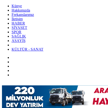
Künye
Hakkımızda
Frekanslarımız
İletişim
HABER
SİYASET
SPOR
SAĞLIK
ASAYİŞ
KÜLTÜR - SANAT