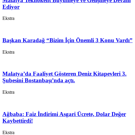
Malatya Teknokent Büyümeye ve Gelişmeye Devam
Ediyor
Ekstra
Başkan Karadağ “Bizim İçin Önemli 3 Konu Vardı”
Ekstra
Malatya’da Faaliyet Gösteren Deniz Kitapevleri 3.
Şubesini Bostanbaşı’nda açtı.
Ekstra
Ağbaba: Faiz İndirimi Asgari Ücrete, Dolar Değer
Kaybettirdi!
Ekstra