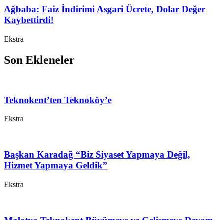
Ağbaba: Faiz İndirimi Asgari Ücrete, Dolar Değer
Kaybettirdi!
Ekstra
Son Ekleneler
Teknokent’ten Teknoköy’e
Ekstra
Başkan Karadağ “Biz Siyaset Yapmaya Değil,
Hizmet Yapmaya Geldik”
Ekstra