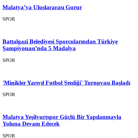
Malatya’ya Uluslararası Gurur
SPOR
Battalgazi Belediyesi Sporcularından Türkiye
Şampiyonası’nda 5 Madalya
SPOR
'Minikler Yarıyıl Futbol Şenliği' Turnuvası Başladı
SPOR
Malatya Yeşilyurtspor Güçlü Bir Yapılanmayla
Yoluna Devam Edecek
SPOR