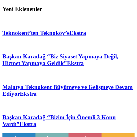
Yeni Eklenenler
Teknokent’ten Teknoköy’e
Ekstra
Başkan Karadağ “Biz Siyaset Yapmaya Değil,
Hizmet Yapmaya Geldik”
Ekstra
Malatya Teknokent Büyümeye ve Gelişmeye Devam
Ediyor
Ekstra
Başkan Karadağ “Bizim İçin Önemli 3 Konu
Vardı”
Ekstra