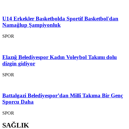
U14 Erkekler Basketbolda Sportif Basketbol'dan
Namağlup Şampiyonluk
SPOR
Elazığ Belediyespor Kadın Voleybol Takımı dolu
dizgin gidiyor
SPOR
Battalgazi Belediyespor’dan Millî Takıma Bir Genç
Sporcu Daha
SPOR
SAĞLIK