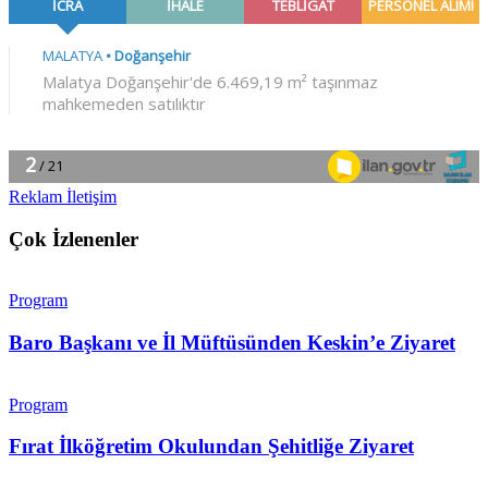
Reklam İletişim
Çok İzlenenler
Program
Baro Başkanı ve İl Müftüsünden Keskin’e Ziyaret
Program
Fırat İlköğretim Okulundan Şehitliğe Ziyaret