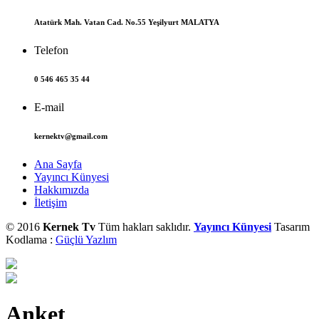
Atatürk Mah. Vatan Cad. No.55 Yeşilyurt MALATYA
Telefon
0 546 465 35 44
E-mail
kernektv@gmail.com
Ana Sayfa
Yayıncı Künyesi
Hakkımızda
İletişim
© 2016
Kernek Tv
Tüm hakları saklıdır.
Yayıncı Künyesi
Tasarım
Kodlama :
Güçlü Yazlım
Anket