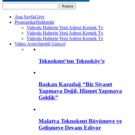
Ana Sayfa
Giriş
Programlar
Hakkında
Videolu Haberin Yeni Adresi Kernek Tv
Videolu Haberin Yeni Adresi Kernek Tv
Videolu Haberin Yeni Adresi Kernek Tv
Video Arşiv
Sürekli Güncel
Teknokent’ten Teknoköy’e
Başkan Karadağ “Biz Siyaset
Yapmaya Değil, Hizmet Yapmaya
Geldik”
Malatya Teknokent Büyümeye ve
Gelişmeye Devam Ediyor