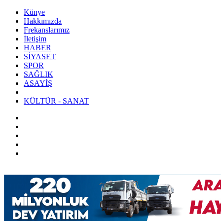
Künye
Hakkımızda
Frekanslarımız
İletişim
HABER
SİYASET
SPOR
SAĞLIK
ASAYİŞ
KÜLTÜR - SANAT