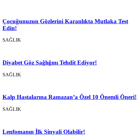
Çocuğunuzun Gözlerini Karanlıkta Mutlaka Test
Edin!
SAĞLIK
Diyabet Göz Sağlığını Tehdit Ediyor!
SAĞLIK
Kalp Hastalarına Ramazan’a Özel 10 Önemli Öneri!
SAĞLIK
Lenfomanın İlk Sinyali Olabilir!