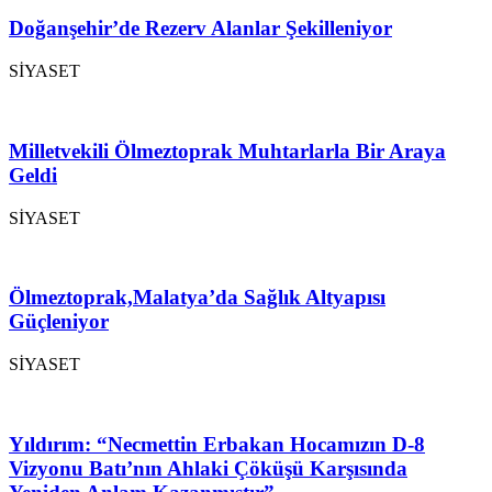
Doğanşehir’de Rezerv Alanlar Şekilleniyor
SİYASET
Milletvekili Ölmeztoprak Muhtarlarla Bir Araya
Geldi
SİYASET
Ölmeztoprak,Malatya’da Sağlık Altyapısı
Güçleniyor
SİYASET
Yıldırım: “Necmettin Erbakan Hocamızın D-8
Vizyonu Batı’nın Ahlaki Çöküşü Karşısında