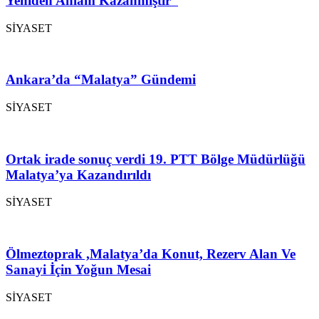
Yeniden Anlam Kazanmıştır”
SİYASET
Ankara’da “Malatya” Gündemi
SİYASET
Ortak irade sonuç verdi 19. PTT Bölge Müdürlüğü
Malatya’ya Kazandırıldı
SİYASET
Ölmeztoprak ,Malatya’da Konut, Rezerv Alan Ve
Sanayi İçin Yoğun Mesai
SİYASET