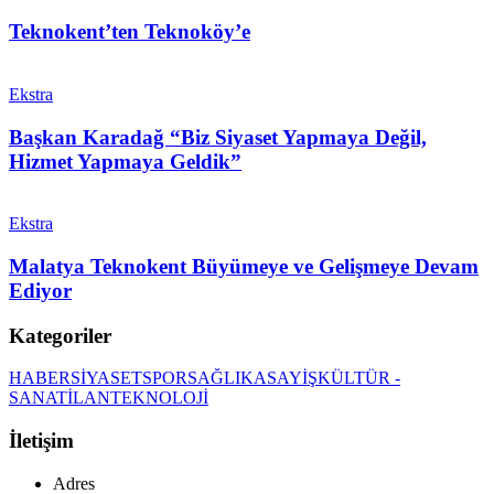
Teknokent’ten Teknoköy’e
Ekstra
Başkan Karadağ “Biz Siyaset Yapmaya Değil,
Hizmet Yapmaya Geldik”
Ekstra
Malatya Teknokent Büyümeye ve Gelişmeye Devam
Ediyor
Kategoriler
HABER
SİYASET
SPOR
SAĞLIK
ASAYİŞ
KÜLTÜR -
SANAT
İLAN
TEKNOLOJİ
İletişim
Adres