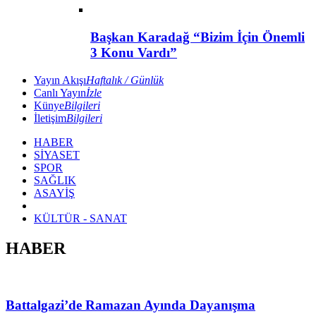
Başkan Karadağ “Bizim İçin Önemli
3 Konu Vardı”
Yayın Akışı
Haftalık / Günlük
Canlı Yayın
İzle
Künye
Bilgileri
İletişim
Bilgileri
HABER
SİYASET
SPOR
SAĞLIK
ASAYİŞ
KÜLTÜR - SANAT
HABER
Battalgazi’de Ramazan Ayında Dayanışma