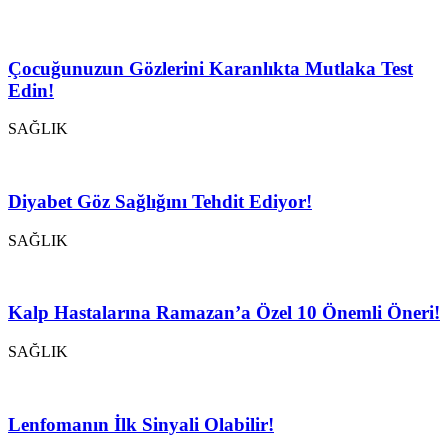
Çocuğunuzun Gözlerini Karanlıkta Mutlaka Test
Edin!
SAĞLIK
Diyabet Göz Sağlığını Tehdit Ediyor!
SAĞLIK
Kalp Hastalarına Ramazan’a Özel 10 Önemli Öneri!
SAĞLIK
Lenfomanın İlk Sinyali Olabilir!