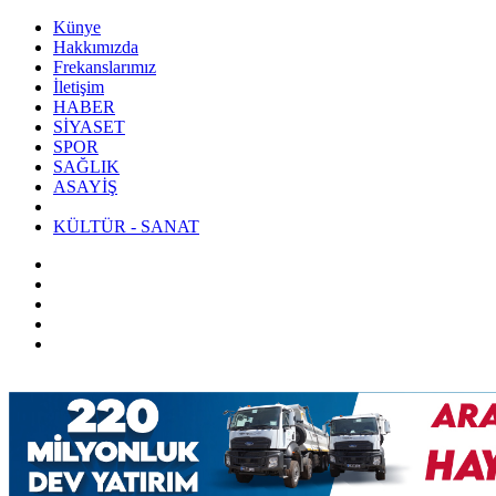
Künye
Hakkımızda
Frekanslarımız
İletişim
HABER
SİYASET
SPOR
SAĞLIK
ASAYİŞ
KÜLTÜR - SANAT