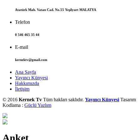
Atatürk Mah. Vatan Cad. No.55 Yeşilyurt MALATYA
Telefon
0 546 465 35 44
E-mail
kernektv@gmail.com
Ana Sayfa
Yayıncı Künyesi
Hakkımızda
İletişim
© 2016
Kernek Tv
Tüm hakları saklıdır.
Yayıncı Künyesi
Tasarım
Kodlama :
Güçlü Yazlım
Anket