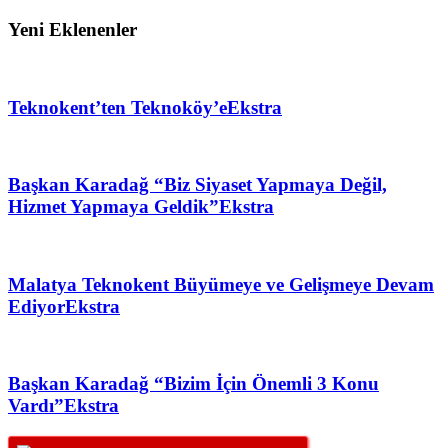
Yeni Eklenenler
Teknokent’ten Teknoköy’e
Ekstra
Başkan Karadağ “Biz Siyaset Yapmaya Değil,
Hizmet Yapmaya Geldik”
Ekstra
Malatya Teknokent Büyümeye ve Gelişmeye Devam
Ediyor
Ekstra
Başkan Karadağ “Bizim İçin Önemli 3 Konu
Vardı”
Ekstra