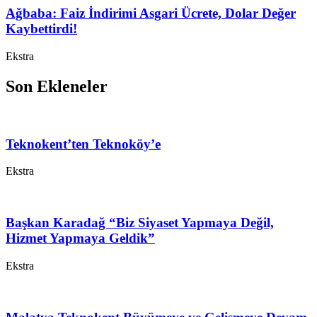
Ağbaba: Faiz İndirimi Asgari Ücrete, Dolar Değer
Kaybettirdi!
Ekstra
Son Ekleneler
Teknokent’ten Teknoköy’e
Ekstra
Başkan Karadağ “Biz Siyaset Yapmaya Değil,
Hizmet Yapmaya Geldik”
Ekstra