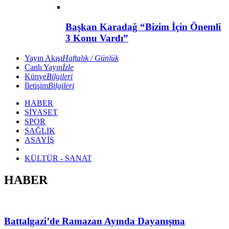
Başkan Karadağ “Bizim İçin Önemli
3 Konu Vardı”
Yayın Akışı
Haftalık / Günlük
Canlı Yayın
İzle
Künye
Bilgileri
İletişim
Bilgileri
HABER
SİYASET
SPOR
SAĞLIK
ASAYİŞ
KÜLTÜR - SANAT
HABER
Battalgazi’de Ramazan Ayında Dayanışma