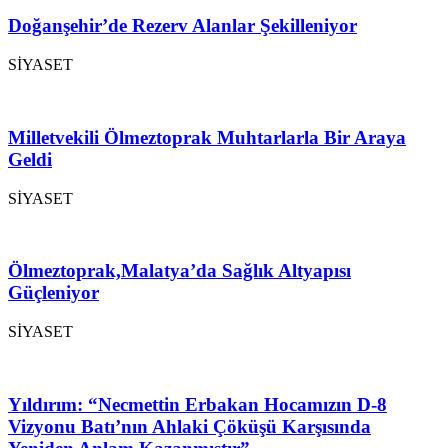
Doğanşehir’de Rezerv Alanlar Şekilleniyor
SİYASET
Milletvekili Ölmeztoprak Muhtarlarla Bir Araya
Geldi
SİYASET
Ölmeztoprak,Malatya’da Sağlık Altyapısı
Güçleniyor
SİYASET
Yıldırım: “Necmettin Erbakan Hocamızın D-8
Vizyonu Batı’nın Ahlaki Çöküşü Karşısında