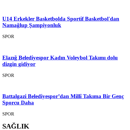
U14 Erkekler Basketbolda Sportif Basketbol'dan
Namağlup Şampiyonluk
SPOR
Elazığ Belediyespor Kadın Voleybol Takımı dolu
dizgin gidiyor
SPOR
Battalgazi Belediyespor’dan Millî Takıma Bir Genç
Sporcu Daha
SPOR
SAĞLIK