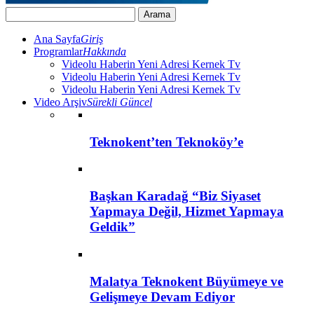
Ana Sayfa
Giriş
Programlar
Hakkında
Videolu Haberin Yeni Adresi Kernek Tv
Videolu Haberin Yeni Adresi Kernek Tv
Videolu Haberin Yeni Adresi Kernek Tv
Video Arşiv
Sürekli Güncel
Teknokent’ten Teknoköy’e
Başkan Karadağ “Biz Siyaset
Yapmaya Değil, Hizmet Yapmaya
Geldik”
Malatya Teknokent Büyümeye ve
Gelişmeye Devam Ediyor