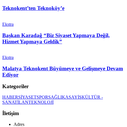
Teknokent’ten Teknoköy’e
Ekstra
Başkan Karadağ “Biz Siyaset Yapmaya Değil,
Hizmet Yapmaya Geldik”
Ekstra
Malatya Teknokent Büyümeye ve Gelişmeye Devam
Ediyor
Kategoriler
HABER
SİYASET
SPOR
SAĞLIK
ASAYİŞ
KÜLTÜR -
SANAT
İLAN
TEKNOLOJİ
İletişim
Adres