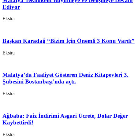
Malatya Teknokent Büyümeye ve Gelişmeye Devam
Ediyor
Ekstra
Başkan Karadağ “Bizim İçin Önemli 3 Konu Vardı”
Ekstra
Malatya’da Faaliyet Gösteren Deniz Kitapevleri 3.
Şubesini Bostanbaşı’nda açtı.
Ekstra
Ağbaba: Faiz İndirimi Asgari Ücrete, Dolar Değer
Kaybettirdi!
Ekstra