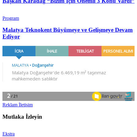
Başkan Karadağ “Bizim İçin Önemli 3 Konu Vardı”
Program
Malatya Teknokent Büyümeye ve Gelişmeye Devam
Ediyor
Reklam İletişim
Mutlaka İzleyin
Ekstra