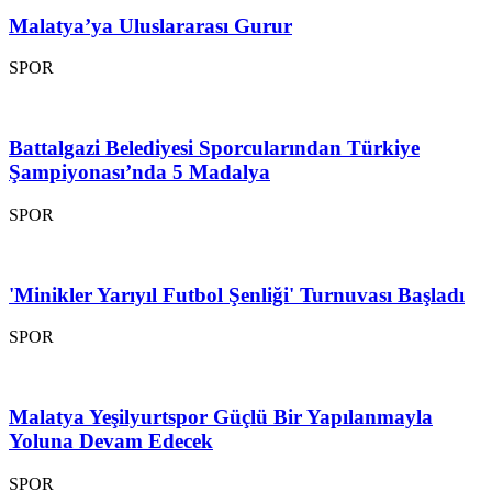
Malatya’ya Uluslararası Gurur
SPOR
Battalgazi Belediyesi Sporcularından Türkiye
Şampiyonası’nda 5 Madalya
SPOR
'Minikler Yarıyıl Futbol Şenliği' Turnuvası Başladı
SPOR
Malatya Yeşilyurtspor Güçlü Bir Yapılanmayla
Yoluna Devam Edecek
SPOR