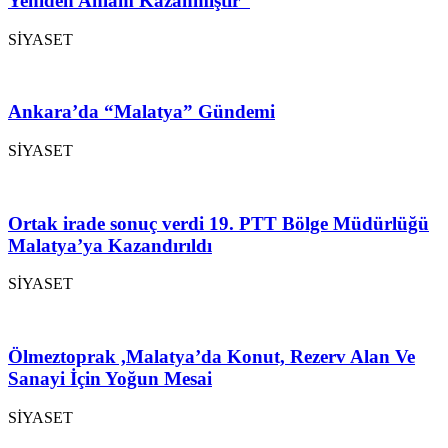
Yeniden Anlam Kazanmıştır”
SİYASET
Ankara’da “Malatya” Gündemi
SİYASET
Ortak irade sonuç verdi 19. PTT Bölge Müdürlüğü
Malatya’ya Kazandırıldı
SİYASET
Ölmeztoprak ,Malatya’da Konut, Rezerv Alan Ve
Sanayi İçin Yoğun Mesai
SİYASET