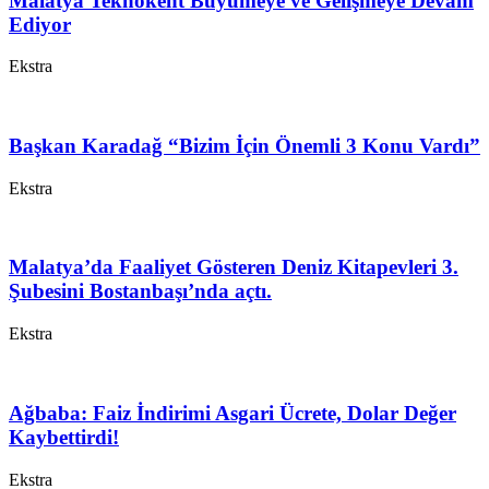
Malatya Teknokent Büyümeye ve Gelişmeye Devam
Ediyor
Ekstra
Başkan Karadağ “Bizim İçin Önemli 3 Konu Vardı”
Ekstra
Malatya’da Faaliyet Gösteren Deniz Kitapevleri 3.
Şubesini Bostanbaşı’nda açtı.
Ekstra
Ağbaba: Faiz İndirimi Asgari Ücrete, Dolar Değer
Kaybettirdi!
Ekstra