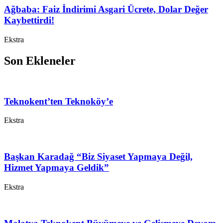
Ağbaba: Faiz İndirimi Asgari Ücrete, Dolar Değer
Kaybettirdi!
Ekstra
Son Ekleneler
Teknokent’ten Teknoköy’e
Ekstra
Başkan Karadağ “Biz Siyaset Yapmaya Değil,
Hizmet Yapmaya Geldik”
Ekstra