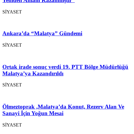
Yeniden Anlam Kazanmıştır”
SİYASET
Ankara’da “Malatya” Gündemi
SİYASET
Ortak irade sonuç verdi 19. PTT Bölge Müdürlüğü
Malatya’ya Kazandırıldı
SİYASET
Ölmeztoprak ,Malatya’da Konut, Rezerv Alan Ve
Sanayi İçin Yoğun Mesai
SİYASET