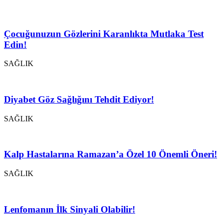
Çocuğunuzun Gözlerini Karanlıkta Mutlaka Test
Edin!
SAĞLIK
Diyabet Göz Sağlığını Tehdit Ediyor!
SAĞLIK
Kalp Hastalarına Ramazan’a Özel 10 Önemli Öneri!
SAĞLIK
Lenfomanın İlk Sinyali Olabilir!