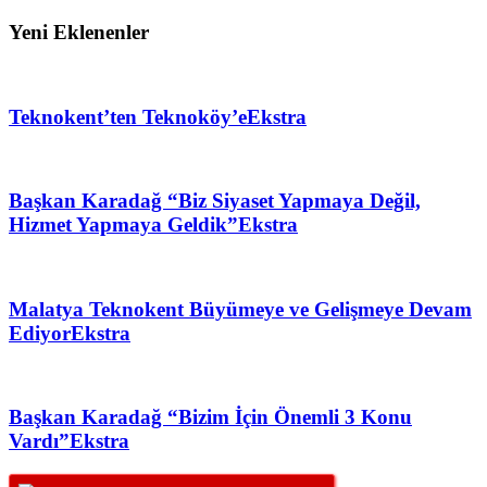
Yeni Eklenenler
Teknokent’ten Teknoköy’e
Ekstra
Başkan Karadağ “Biz Siyaset Yapmaya Değil,
Hizmet Yapmaya Geldik”
Ekstra
Malatya Teknokent Büyümeye ve Gelişmeye Devam
Ediyor
Ekstra
Başkan Karadağ “Bizim İçin Önemli 3 Konu
Vardı”
Ekstra