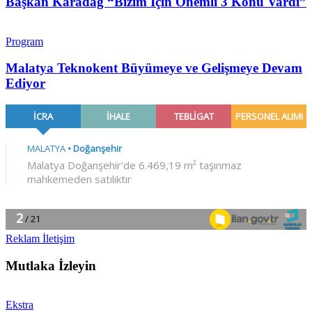
Başkan Karadağ “Bizim İçin Önemli 3 Konu Vardı”
Program
Malatya Teknokent Büyümeye ve Gelişmeye Devam
Ediyor
Reklam İletişim
Mutlaka İzleyin
Ekstra