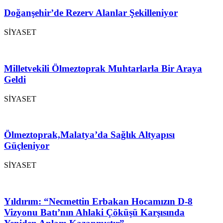
Doğanşehir’de Rezerv Alanlar Şekilleniyor
SİYASET
Milletvekili Ölmeztoprak Muhtarlarla Bir Araya
Geldi
SİYASET
Ölmeztoprak,Malatya’da Sağlık Altyapısı
Güçleniyor
SİYASET
Yıldırım: “Necmettin Erbakan Hocamızın D-8
Vizyonu Batı’nın Ahlaki Çöküşü Karşısında