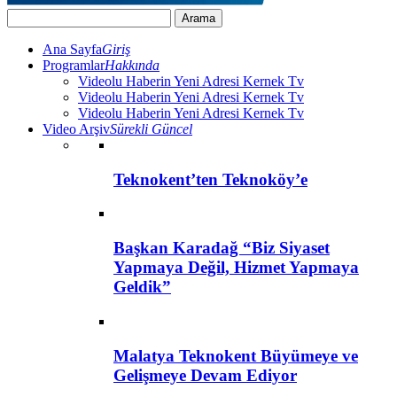
Ana Sayfa
Giriş
Programlar
Hakkında
Videolu Haberin Yeni Adresi Kernek Tv
Videolu Haberin Yeni Adresi Kernek Tv
Videolu Haberin Yeni Adresi Kernek Tv
Video Arşiv
Sürekli Güncel
Teknokent’ten Teknoköy’e
Başkan Karadağ “Biz Siyaset
Yapmaya Değil, Hizmet Yapmaya
Geldik”
Malatya Teknokent Büyümeye ve
Gelişmeye Devam Ediyor