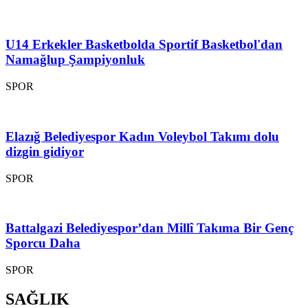
U14 Erkekler Basketbolda Sportif Basketbol'dan
Namağlup Şampiyonluk
SPOR
Elazığ Belediyespor Kadın Voleybol Takımı dolu
dizgin gidiyor
SPOR
Battalgazi Belediyespor’dan Millî Takıma Bir Genç
Sporcu Daha
SPOR
SAĞLIK