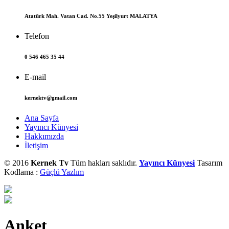
Atatürk Mah. Vatan Cad. No.55 Yeşilyurt MALATYA
Telefon
0 546 465 35 44
E-mail
kernektv@gmail.com
Ana Sayfa
Yayıncı Künyesi
Hakkımızda
İletişim
© 2016
Kernek Tv
Tüm hakları saklıdır.
Yayıncı Künyesi
Tasarım
Kodlama :
Güçlü Yazlım
Anket