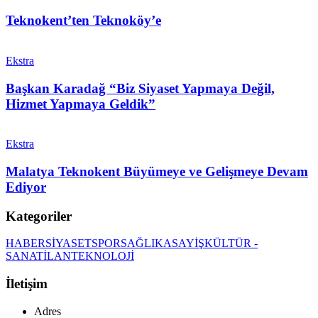
Teknokent’ten Teknoköy’e
Ekstra
Başkan Karadağ “Biz Siyaset Yapmaya Değil,
Hizmet Yapmaya Geldik”
Ekstra
Malatya Teknokent Büyümeye ve Gelişmeye Devam
Ediyor
Kategoriler
HABER
SİYASET
SPOR
SAĞLIK
ASAYİŞ
KÜLTÜR -
SANAT
İLAN
TEKNOLOJİ
İletişim
Adres