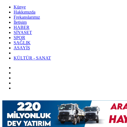
Künye
Hakkımızda
Frekanslarımız
İletişim
HABER
SİYASET
SPOR
SAĞLIK
ASAYİŞ
KÜLTÜR - SANAT