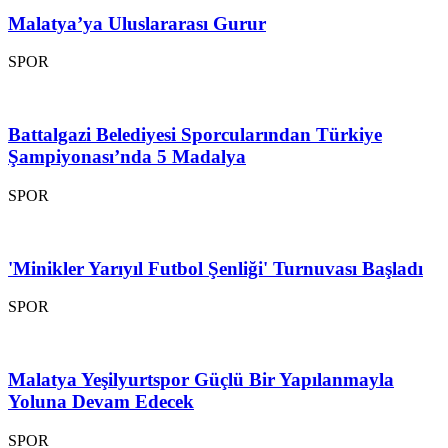
Malatya’ya Uluslararası Gurur
SPOR
Battalgazi Belediyesi Sporcularından Türkiye
Şampiyonası’nda 5 Madalya
SPOR
'Minikler Yarıyıl Futbol Şenliği' Turnuvası Başladı
SPOR
Malatya Yeşilyurtspor Güçlü Bir Yapılanmayla
Yoluna Devam Edecek
SPOR