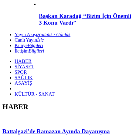
Başkan Karadağ “Bizim İçin Önemli
3 Konu Vardı”
Yayın Akışı
Haftalık / Günlük
Canlı Yayın
İzle
Künye
Bilgileri
İletişim
Bilgileri
HABER
SİYASET
SPOR
SAĞLIK
ASAYİŞ
KÜLTÜR - SANAT
HABER
Battalgazi’de Ramazan Ayında Dayanışma