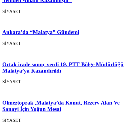
Yeniden Anlam Kazanmıştır”
SİYASET
Ankara’da “Malatya” Gündemi
SİYASET
Ortak irade sonuç verdi 19. PTT Bölge Müdürlüğü
Malatya’ya Kazandırıldı
SİYASET
Ölmeztoprak ,Malatya’da Konut, Rezerv Alan Ve
Sanayi İçin Yoğun Mesai
SİYASET