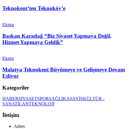
Teknokent’ten Teknoköy’e
Ekstra
Başkan Karadağ “Biz Siyaset Yapmaya Değil,
Hizmet Yapmaya Geldik”
Ekstra
Malatya Teknokent Büyümeye ve Gelişmeye Devam
Ediyor
Kategoriler
HABER
SİYASET
SPOR
SAĞLIK
ASAYİŞ
KÜLTÜR -
SANAT
İLAN
TEKNOLOJİ
İletişim
Adres