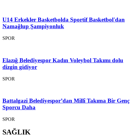
U14 Erkekler Basketbolda Sportif Basketbol'dan
Namağlup Şampiyonluk
SPOR
Elazığ Belediyespor Kadın Voleybol Takımı dolu
dizgin gidiyor
SPOR
Battalgazi Belediyespor’dan Millî Takıma Bir Genç
Sporcu Daha
SPOR
SAĞLIK