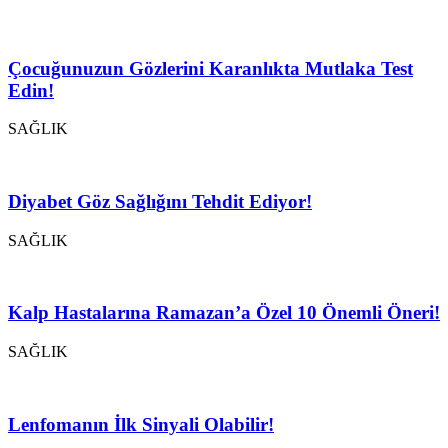
Çocuğunuzun Gözlerini Karanlıkta Mutlaka Test
Edin!
SAĞLIK
Diyabet Göz Sağlığını Tehdit Ediyor!
SAĞLIK
Kalp Hastalarına Ramazan’a Özel 10 Önemli Öneri!
SAĞLIK
Lenfomanın İlk Sinyali Olabilir!