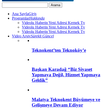
Ana Sayfa
Giriş
Programlar
Hakkında
Videolu Haberin Yeni Adresi Kernek Tv
Videolu Haberin Yeni Adresi Kernek Tv
Videolu Haberin Yeni Adresi Kernek Tv
Video Arşiv
Sürekli Güncel
Teknokent’ten Teknoköy’e
Başkan Karadağ “Biz Siyaset
Yapmaya Değil, Hizmet Yapmaya
Geldik”
Malatya Teknokent Büyümeye ve
Gelişmeye Devam Ediyor