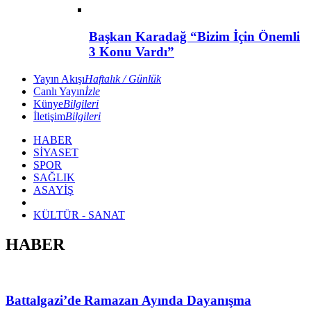
Başkan Karadağ “Bizim İçin Önemli
3 Konu Vardı”
Yayın Akışı
Haftalık / Günlük
Canlı Yayın
İzle
Künye
Bilgileri
İletişim
Bilgileri
HABER
SİYASET
SPOR
SAĞLIK
ASAYİŞ
KÜLTÜR - SANAT
HABER
Battalgazi’de Ramazan Ayında Dayanışma