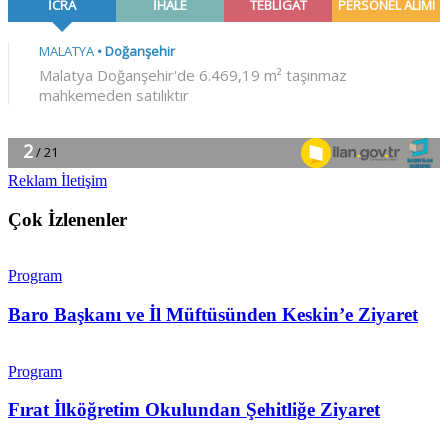
Reklam İletişim
Çok İzlenenler
Program
Baro Başkanı ve İl Müftüsünden Keskin’e Ziyaret
Program
Fırat İlköğretim Okulundan Şehitliğe Ziyaret