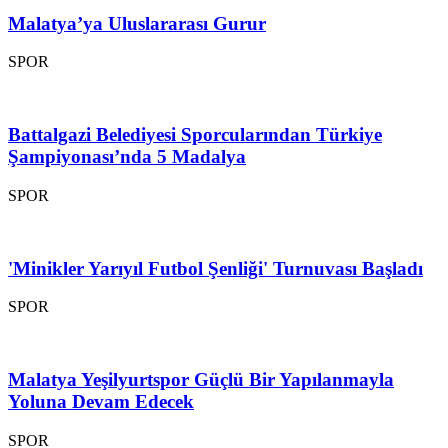
Malatya’ya Uluslararası Gurur
SPOR
Battalgazi Belediyesi Sporcularından Türkiye
Şampiyonası’nda 5 Madalya
SPOR
'Minikler Yarıyıl Futbol Şenliği' Turnuvası Başladı
SPOR
Malatya Yeşilyurtspor Güçlü Bir Yapılanmayla
Yoluna Devam Edecek
SPOR