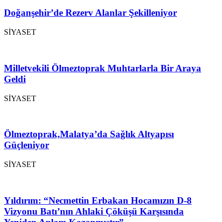
Doğanşehir’de Rezerv Alanlar Şekilleniyor
SİYASET
Milletvekili Ölmeztoprak Muhtarlarla Bir Araya
Geldi
SİYASET
Ölmeztoprak,Malatya’da Sağlık Altyapısı
Güçleniyor
SİYASET
Yıldırım: “Necmettin Erbakan Hocamızın D-8
Vizyonu Batı’nın Ahlaki Çöküşü Karşısında