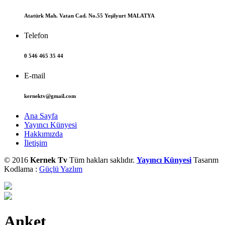
Atatürk Mah. Vatan Cad. No.55 Yeşilyurt MALATYA
Telefon
0 546 465 35 44
E-mail
kernektv@gmail.com
Ana Sayfa
Yayıncı Künyesi
Hakkımızda
İletişim
© 2016
Kernek Tv
Tüm hakları saklıdır.
Yayıncı Künyesi
Tasarım
Kodlama :
Güçlü Yazlım
Anket