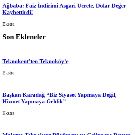
Ağbaba: Faiz İndirimi Asgari Ücrete, Dolar Değer
Kaybettirdi!
Ekstra
Son Ekleneler
Teknokent’ten Teknoköy’e
Ekstra
Başkan Karadağ “Biz Siyaset Yapmaya Değil,
Hizmet Yapmaya Geldik”
Ekstra