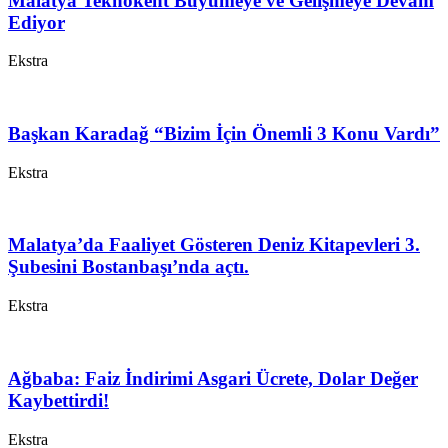
Malatya Teknokent Büyümeye ve Gelişmeye Devam
Ediyor
Ekstra
Başkan Karadağ “Bizim İçin Önemli 3 Konu Vardı”
Ekstra
Malatya’da Faaliyet Gösteren Deniz Kitapevleri 3.
Şubesini Bostanbaşı’nda açtı.
Ekstra
Ağbaba: Faiz İndirimi Asgari Ücrete, Dolar Değer
Kaybettirdi!
Ekstra