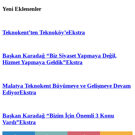
Yeni Eklenenler
Teknokent’ten Teknoköy’e
Ekstra
Başkan Karadağ “Biz Siyaset Yapmaya Değil,
Hizmet Yapmaya Geldik”
Ekstra
Malatya Teknokent Büyümeye ve Gelişmeye Devam
Ediyor
Ekstra
Başkan Karadağ “Bizim İçin Önemli 3 Konu
Vardı”
Ekstra