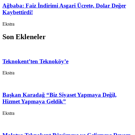
Ağbaba: Faiz İndirimi Asgari Ücrete, Dolar Değer
Kaybettirdi!
Ekstra
Son Ekleneler
Teknokent’ten Teknoköy’e
Ekstra
Başkan Karadağ “Biz Siyaset Yapmaya Değil,
Hizmet Yapmaya Geldik”
Ekstra