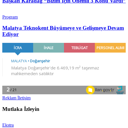
Başkan Karadağ “Bizim İçin Önemli 3 Konu Vardı”
Program
Malatya Teknokent Büyümeye ve Gelişmeye Devam
Ediyor
Reklam İletişim
Mutlaka İzleyin
Ekstra