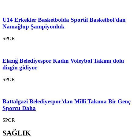
U14 Erkekler Basketbolda Sportif Basketbol'dan
Namağlup Şampiyonluk
SPOR
Elazığ Belediyespor Kadın Voleybol Takımı dolu
dizgin gidiyor
SPOR
Battalgazi Belediyespor’dan Millî Takıma Bir Genç
Sporcu Daha
SPOR
SAĞLIK