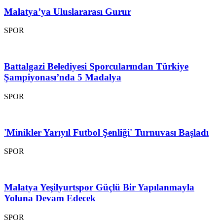
Malatya’ya Uluslararası Gurur
SPOR
Battalgazi Belediyesi Sporcularından Türkiye
Şampiyonası’nda 5 Madalya
SPOR
'Minikler Yarıyıl Futbol Şenliği' Turnuvası Başladı
SPOR
Malatya Yeşilyurtspor Güçlü Bir Yapılanmayla
Yoluna Devam Edecek
SPOR