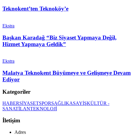
Teknokent’ten Teknoköy’e
Ekstra
Başkan Karadağ “Biz Siyaset Yapmaya Değil,
Hizmet Yapmaya Geldik”
Ekstra
Malatya Teknokent Büyümeye ve Gelişmeye Devam
Ediyor
Kategoriler
HABER
SİYASET
SPOR
SAĞLIK
ASAYİŞ
KÜLTÜR -
SANAT
İLAN
TEKNOLOJİ
İletişim
Adres