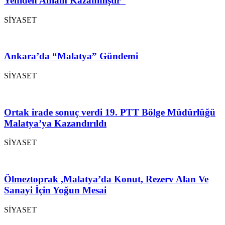
Yeniden Anlam Kazanmıştır”
SİYASET
Ankara’da “Malatya” Gündemi
SİYASET
Ortak irade sonuç verdi 19. PTT Bölge Müdürlüğü
Malatya’ya Kazandırıldı
SİYASET
Ölmeztoprak ,Malatya’da Konut, Rezerv Alan Ve
Sanayi İçin Yoğun Mesai
SİYASET