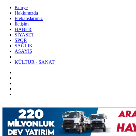
Künye
Hakkımızda
Frekanslarımız
İletişim
HABER
SİYASET
SPOR
SAĞLIK
ASAYİŞ
KÜLTÜR - SANAT