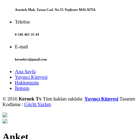
Atatürk Mah. Vatan Cad. No.55 Yeşilyurt MALATYA
Telefon
0 546 465 35 44
E-mail
kernektv@gmail.com
Ana Sayfa
Yayıncı Künyesi
Hakkımızda
İletişim
© 2016
Kernek Tv
Tüm hakları saklıdır.
Yayıncı Künyesi
Tasarım
Kodlama :
Güçlü Yazlım
Anket