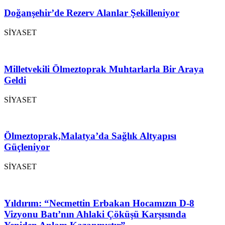
Doğanşehir’de Rezerv Alanlar Şekilleniyor
SİYASET
Milletvekili Ölmeztoprak Muhtarlarla Bir Araya
Geldi
SİYASET
Ölmeztoprak,Malatya’da Sağlık Altyapısı
Güçleniyor
SİYASET
Yıldırım: “Necmettin Erbakan Hocamızın D-8
Vizyonu Batı’nın Ahlaki Çöküşü Karşısında