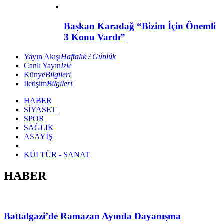
Başkan Karadağ “Bizim İçin Önemli
3 Konu Vardı”
Yayın Akışı
Haftalık / Günlük
Canlı Yayın
İzle
Künye
Bilgileri
İletişim
Bilgileri
HABER
SİYASET
SPOR
SAĞLIK
ASAYİŞ
KÜLTÜR - SANAT
HABER
Battalgazi’de Ramazan Ayında Dayanışma