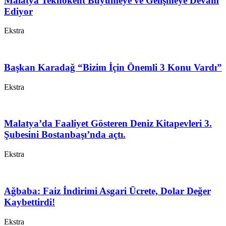
Malatya Teknokent Büyümeye ve Gelişmeye Devam
Ediyor
Ekstra
Başkan Karadağ “Bizim İçin Önemli 3 Konu Vardı”
Ekstra
Malatya’da Faaliyet Gösteren Deniz Kitapevleri 3.
Şubesini Bostanbaşı’nda açtı.
Ekstra
Ağbaba: Faiz İndirimi Asgari Ücrete, Dolar Değer
Kaybettirdi!
Ekstra