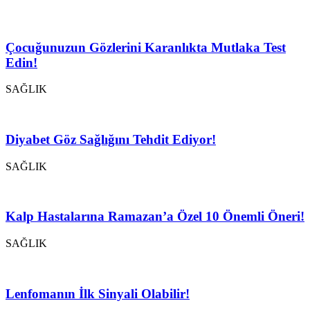
Çocuğunuzun Gözlerini Karanlıkta Mutlaka Test
Edin!
SAĞLIK
Diyabet Göz Sağlığını Tehdit Ediyor!
SAĞLIK
Kalp Hastalarına Ramazan’a Özel 10 Önemli Öneri!
SAĞLIK
Lenfomanın İlk Sinyali Olabilir!