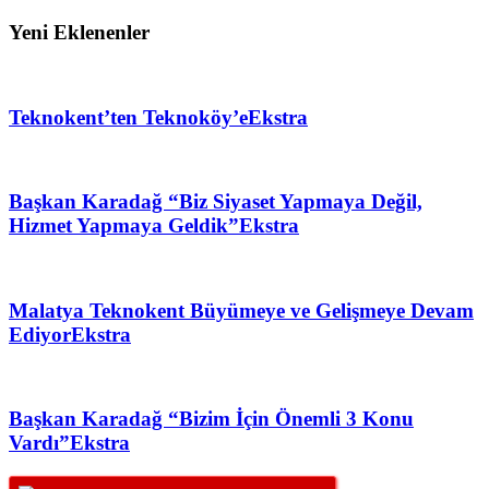
Yeni Eklenenler
Teknokent’ten Teknoköy’e
Ekstra
Başkan Karadağ “Biz Siyaset Yapmaya Değil,
Hizmet Yapmaya Geldik”
Ekstra
Malatya Teknokent Büyümeye ve Gelişmeye Devam
Ediyor
Ekstra
Başkan Karadağ “Bizim İçin Önemli 3 Konu
Vardı”
Ekstra