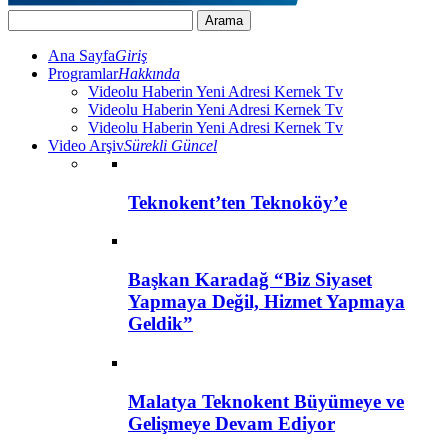
Ana Sayfa
Giriş
Programlar
Hakkında
Videolu Haberin Yeni Adresi Kernek Tv
Videolu Haberin Yeni Adresi Kernek Tv
Videolu Haberin Yeni Adresi Kernek Tv
Video Arşiv
Sürekli Güncel
Teknokent’ten Teknoköy’e
Başkan Karadağ “Biz Siyaset
Yapmaya Değil, Hizmet Yapmaya
Geldik”
Malatya Teknokent Büyümeye ve
Gelişmeye Devam Ediyor