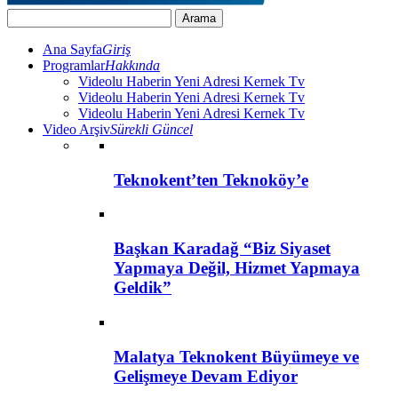
Ana Sayfa
Giriş
Programlar
Hakkında
Videolu Haberin Yeni Adresi Kernek Tv
Videolu Haberin Yeni Adresi Kernek Tv
Videolu Haberin Yeni Adresi Kernek Tv
Video Arşiv
Sürekli Güncel
Teknokent’ten Teknoköy’e
Başkan Karadağ “Biz Siyaset
Yapmaya Değil, Hizmet Yapmaya
Geldik”
Malatya Teknokent Büyümeye ve
Gelişmeye Devam Ediyor