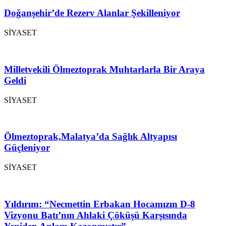
Doğanşehir’de Rezerv Alanlar Şekilleniyor
SİYASET
Milletvekili Ölmeztoprak Muhtarlarla Bir Araya
Geldi
SİYASET
Ölmeztoprak,Malatya’da Sağlık Altyapısı
Güçleniyor
SİYASET
Yıldırım: “Necmettin Erbakan Hocamızın D-8
Vizyonu Batı’nın Ahlaki Çöküşü Karşısında