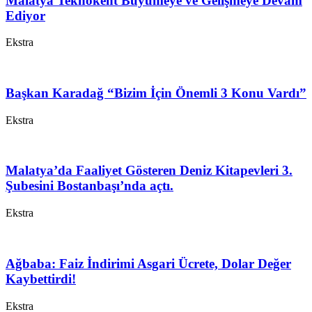
Malatya Teknokent Büyümeye ve Gelişmeye Devam
Ediyor
Ekstra
Başkan Karadağ “Bizim İçin Önemli 3 Konu Vardı”
Ekstra
Malatya’da Faaliyet Gösteren Deniz Kitapevleri 3.
Şubesini Bostanbaşı’nda açtı.
Ekstra
Ağbaba: Faiz İndirimi Asgari Ücrete, Dolar Değer
Kaybettirdi!
Ekstra