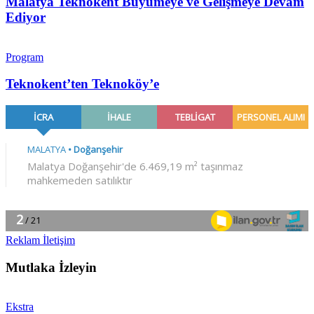
Malatya Teknokent Büyümeye ve Gelişmeye Devam
Ediyor
Program
Teknokent’ten Teknoköy’e
Reklam İletişim
Mutlaka İzleyin
Ekstra