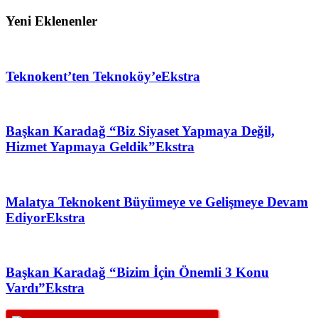
Yeni Eklenenler
Teknokent’ten Teknoköy’e
Ekstra
Başkan Karadağ “Biz Siyaset Yapmaya Değil,
Hizmet Yapmaya Geldik”
Ekstra
Malatya Teknokent Büyümeye ve Gelişmeye Devam
Ediyor
Ekstra
Başkan Karadağ “Bizim İçin Önemli 3 Konu
Vardı”
Ekstra