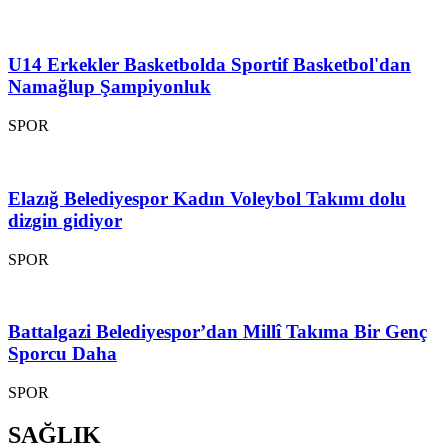
U14 Erkekler Basketbolda Sportif Basketbol'dan
Namağlup Şampiyonluk
SPOR
Elazığ Belediyespor Kadın Voleybol Takımı dolu
dizgin gidiyor
SPOR
Battalgazi Belediyespor’dan Millî Takıma Bir Genç
Sporcu Daha
SPOR
SAĞLIK