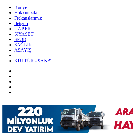
Künye
Hakkımızda
Frekanslarımız
İletişim
HABER
SİYASET
SPOR
SAĞLIK
ASAYİŞ
KÜLTÜR - SANAT