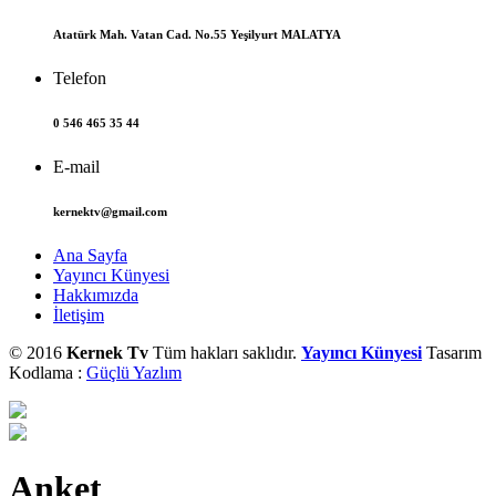
Atatürk Mah. Vatan Cad. No.55 Yeşilyurt MALATYA
Telefon
0 546 465 35 44
E-mail
kernektv@gmail.com
Ana Sayfa
Yayıncı Künyesi
Hakkımızda
İletişim
© 2016
Kernek Tv
Tüm hakları saklıdır.
Yayıncı Künyesi
Tasarım
Kodlama :
Güçlü Yazlım
Anket