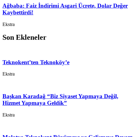
Ağbaba: Faiz İndirimi Asgari Ücrete, Dolar Değer
Kaybettirdi!
Ekstra
Son Ekleneler
Teknokent’ten Teknoköy’e
Ekstra
Başkan Karadağ “Biz Siyaset Yapmaya Değil,
Hizmet Yapmaya Geldik”
Ekstra