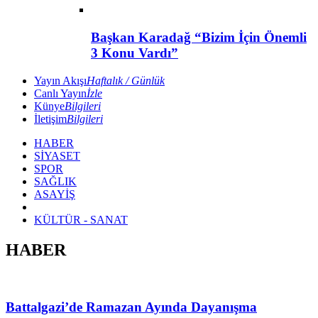
Başkan Karadağ “Bizim İçin Önemli
3 Konu Vardı”
Yayın Akışı
Haftalık / Günlük
Canlı Yayın
İzle
Künye
Bilgileri
İletişim
Bilgileri
HABER
SİYASET
SPOR
SAĞLIK
ASAYİŞ
KÜLTÜR - SANAT
HABER
Battalgazi’de Ramazan Ayında Dayanışma