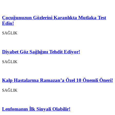
Çocuğunuzun Gözlerini Karanlıkta Mutlaka Test
Edin!
SAĞLIK
Diyabet Göz Sağlığını Tehdit Ediyor!
SAĞLIK
Kalp Hastalarına Ramazan’a Özel 10 Önemli Öneri!
SAĞLIK
Lenfomanın İlk Sinyali Olabilir!