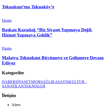
Teknokent’ten Teknoköy’e
Ekstra
Başkan Karadağ “Biz Siyaset Yapmaya Değil,
Hizmet Yapmaya Geldik”
Ekstra
Malatya Teknokent Büyümeye ve Gelişmeye Devam
Ediyor
Kategoriler
HABER
SİYASET
SPOR
SAĞLIK
ASAYİŞ
KÜLTÜR -
SANAT
İLAN
TEKNOLOJİ
İletişim
Adres