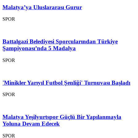
Malatya’ya Uluslararası Gurur
SPOR
Battalgazi Belediyesi Sporcularından Türkiye
Şampiyonası’nda 5 Madalya
SPOR
'Minikler Yarıyıl Futbol Şenliği' Turnuvası Başladı
SPOR
Malatya Yeşilyurtspor Güçlü Bir Yapılanmayla
Yoluna Devam Edecek
SPOR