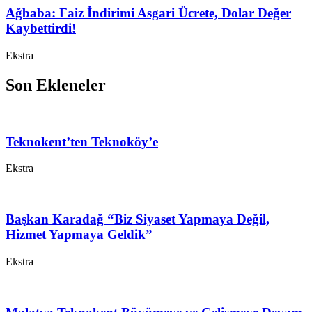
Ağbaba: Faiz İndirimi Asgari Ücrete, Dolar Değer
Kaybettirdi!
Ekstra
Son Ekleneler
Teknokent’ten Teknoköy’e
Ekstra
Başkan Karadağ “Biz Siyaset Yapmaya Değil,
Hizmet Yapmaya Geldik”
Ekstra