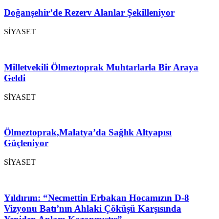
Doğanşehir’de Rezerv Alanlar Şekilleniyor
SİYASET
Milletvekili Ölmeztoprak Muhtarlarla Bir Araya
Geldi
SİYASET
Ölmeztoprak,Malatya’da Sağlık Altyapısı
Güçleniyor
SİYASET
Yıldırım: “Necmettin Erbakan Hocamızın D-8
Vizyonu Batı’nın Ahlaki Çöküşü Karşısında