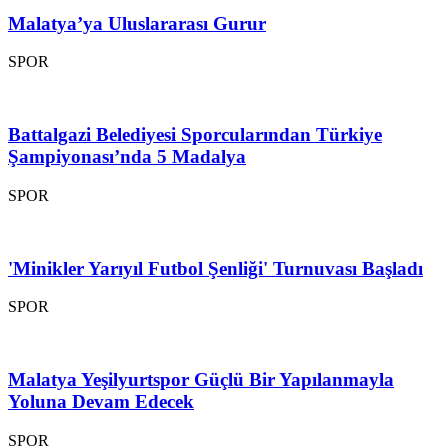
Malatya’ya Uluslararası Gurur
SPOR
Battalgazi Belediyesi Sporcularından Türkiye
Şampiyonası’nda 5 Madalya
SPOR
'Minikler Yarıyıl Futbol Şenliği' Turnuvası Başladı
SPOR
Malatya Yeşilyurtspor Güçlü Bir Yapılanmayla
Yoluna Devam Edecek
SPOR