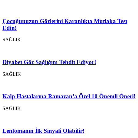
Çocuğunuzun Gözlerini Karanlıkta Mutlaka Test
Edin!
SAĞLIK
Diyabet Göz Sağlığını Tehdit Ediyor!
SAĞLIK
Kalp Hastalarına Ramazan’a Özel 10 Önemli Öneri!
SAĞLIK
Lenfomanın İlk Sinyali Olabilir!