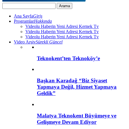
Ana Sayfa
Giriş
Programlar
Hakkında
Videolu Haberin Yeni Adresi Kernek Tv
Videolu Haberin Yeni Adresi Kernek Tv
Videolu Haberin Yeni Adresi Kernek Tv
Video Arşiv
Sürekli Güncel
Teknokent’ten Teknoköy’e
Başkan Karadağ “Biz Siyaset
Yapmaya Değil, Hizmet Yapmaya
Geldik”
Malatya Teknokent Büyümeye ve
Gelişmeye Devam Ediyor