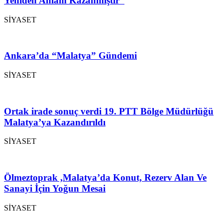
Yeniden Anlam Kazanmıştır”
SİYASET
Ankara’da “Malatya” Gündemi
SİYASET
Ortak irade sonuç verdi 19. PTT Bölge Müdürlüğü
Malatya’ya Kazandırıldı
SİYASET
Ölmeztoprak ,Malatya’da Konut, Rezerv Alan Ve
Sanayi İçin Yoğun Mesai
SİYASET