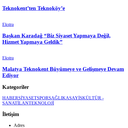
Teknokent’ten Teknoköy’e
Ekstra
Başkan Karadağ “Biz Siyaset Yapmaya Değil,
Hizmet Yapmaya Geldik”
Ekstra
Malatya Teknokent Büyümeye ve Gelişmeye Devam
Ediyor
Kategoriler
HABER
SİYASET
SPOR
SAĞLIK
ASAYİŞ
KÜLTÜR -
SANAT
İLAN
TEKNOLOJİ
İletişim
Adres