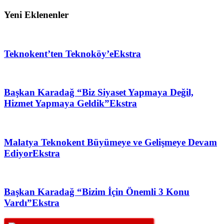
Yeni Eklenenler
Teknokent’ten Teknoköy’e
Ekstra
Başkan Karadağ “Biz Siyaset Yapmaya Değil,
Hizmet Yapmaya Geldik”
Ekstra
Malatya Teknokent Büyümeye ve Gelişmeye Devam
Ediyor
Ekstra
Başkan Karadağ “Bizim İçin Önemli 3 Konu
Vardı”
Ekstra