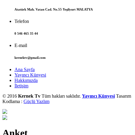
Atatürk Mah. Vatan Cad. No.55 Yeşilyurt MALATYA
Telefon
0 546 465 35 44
E-mail
kernektv@gmail.com
Ana Sayfa
Yayıncı Künyesi
Hakkımızda
İletişim
© 2016
Kernek Tv
Tüm hakları saklıdır.
Yayıncı Künyesi
Tasarım
Kodlama :
Güçlü Yazlım
Anket