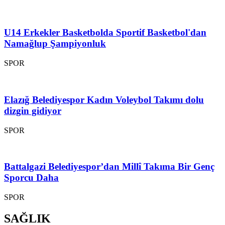
U14 Erkekler Basketbolda Sportif Basketbol'dan
Namağlup Şampiyonluk
SPOR
Elazığ Belediyespor Kadın Voleybol Takımı dolu
dizgin gidiyor
SPOR
Battalgazi Belediyespor’dan Millî Takıma Bir Genç
Sporcu Daha
SPOR
SAĞLIK