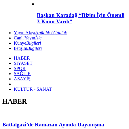
Başkan Karadağ “Bizim İçin Önemli
3 Konu Vardı”
Yayın Akışı
Haftalık / Günlük
Canlı Yayın
İzle
Künye
Bilgileri
İletişim
Bilgileri
HABER
SİYASET
SPOR
SAĞLIK
ASAYİŞ
KÜLTÜR - SANAT
HABER
Battalgazi’de Ramazan Ayında Dayanışma