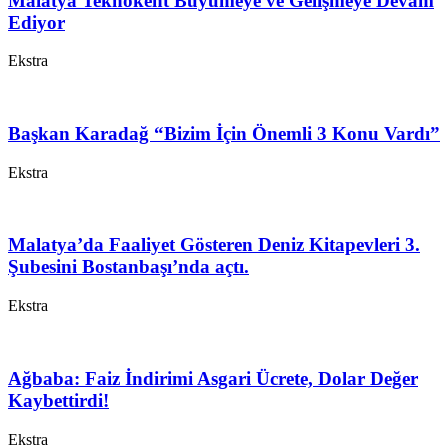
Malatya Teknokent Büyümeye ve Gelişmeye Devam
Ediyor
Ekstra
Başkan Karadağ “Bizim İçin Önemli 3 Konu Vardı”
Ekstra
Malatya’da Faaliyet Gösteren Deniz Kitapevleri 3.
Şubesini Bostanbaşı’nda açtı.
Ekstra
Ağbaba: Faiz İndirimi Asgari Ücrete, Dolar Değer
Kaybettirdi!
Ekstra