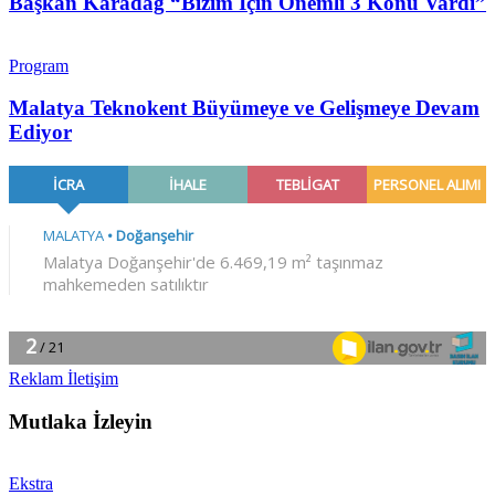
Başkan Karadağ “Bizim İçin Önemli 3 Konu Vardı”
Program
Malatya Teknokent Büyümeye ve Gelişmeye Devam
Ediyor
Reklam İletişim
Mutlaka İzleyin
Ekstra