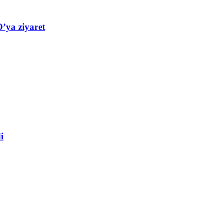
’ya ziyaret
i