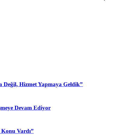
a Değil, Hizmet Yapmaya Geldik”
şmeye Devam Ediyor
3 Konu Vardı”