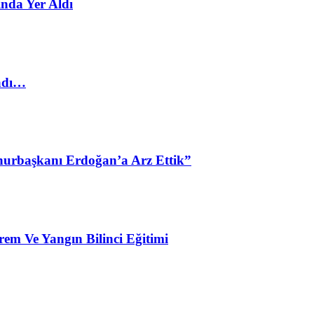
nda Yer Aldı
ladı…
urbaşkanı Erdoğan’a Arz Ettik”
em Ve Yangın Bilinci Eğitimi