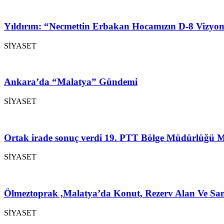
Yıldırım: “Necmettin Erbakan Hocamızın D-8 Vizyon
SİYASET
Ankara’da “Malatya” Gündemi
SİYASET
Ortak irade sonuç verdi 19. PTT Bölge Müdürlüğü M
SİYASET
Ölmeztoprak ,Malatya’da Konut, Rezerv Alan Ve San
SİYASET