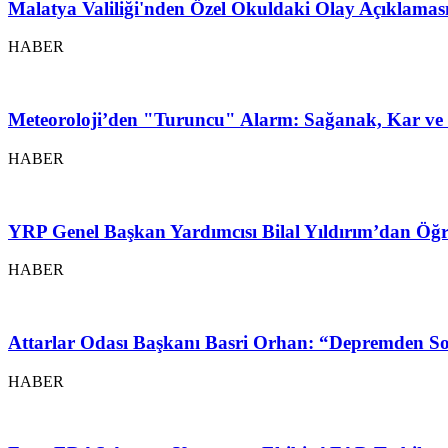
Malatya Valiliği'nden Özel Okuldaki Olay Açıklamas
HABER
Meteoroloji’den "Turuncu" Alarm: Sağanak, Kar ve 
HABER
YRP Genel Başkan Yardımcısı Bilal Yıldırım’dan Öğr
HABER
Attarlar Odası Başkanı Basri Orhan: “Depremden So
HABER