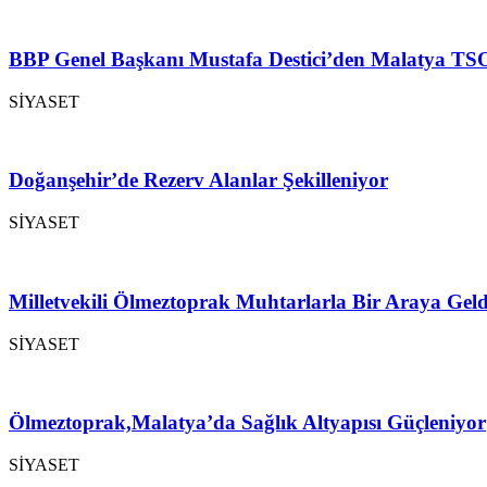
BBP Genel Başkanı Mustafa Destici’den Malatya TSO
SİYASET
Doğanşehir’de Rezerv Alanlar Şekilleniyor
SİYASET
Milletvekili Ölmeztoprak Muhtarlarla Bir Araya Geld
SİYASET
Ölmeztoprak,Malatya’da Sağlık Altyapısı Güçleniyor
SİYASET