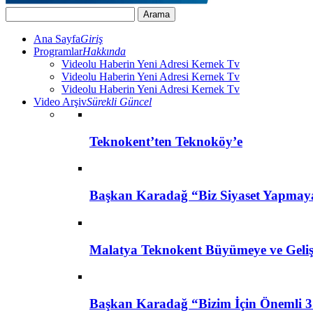
Ana Sayfa
Giriş
Programlar
Hakkında
Videolu Haberin Yeni Adresi Kernek Tv
Videolu Haberin Yeni Adresi Kernek Tv
Videolu Haberin Yeni Adresi Kernek Tv
Video Arşiv
Sürekli Güncel
Teknokent’ten Teknoköy’e
Başkan Karadağ “Biz Siyaset Yapmay
Malatya Teknokent Büyümeye ve Geli
Başkan Karadağ “Bizim İçin Önemli 