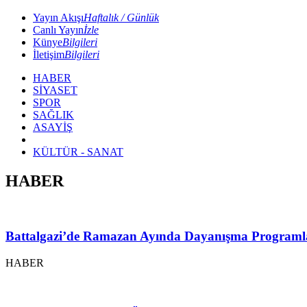
Yayın Akışı
Haftalık / Günlük
Canlı Yayın
İzle
Künye
Bilgileri
İletişim
Bilgileri
HABER
SİYASET
SPOR
SAĞLIK
ASAYİŞ
KÜLTÜR - SANAT
HABER
Battalgazi’de Ramazan Ayında Dayanışma Programl
HABER