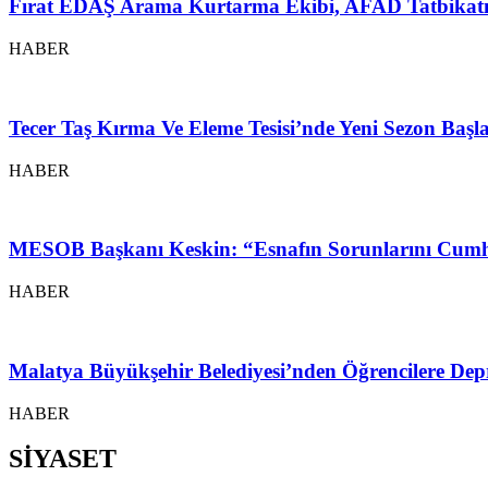
Fırat EDAŞ Arama Kurtarma Ekibi, AFAD Tatbikatı
HABER
Tecer Taş Kırma Ve Eleme Tesisi’nde Yeni Sezon Baş
HABER
MESOB Başkanı Keskin: “Esnafın Sorunlarını Cumh
HABER
Malatya Büyükşehir Belediyesi’nden Öğrencilere Depr
HABER
SİYASET