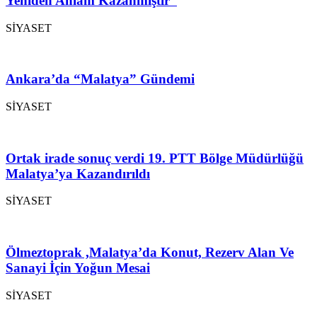
Yeniden Anlam Kazanmıştır”
SİYASET
Ankara’da “Malatya” Gündemi
SİYASET
Ortak irade sonuç verdi 19. PTT Bölge Müdürlüğü
Malatya’ya Kazandırıldı
SİYASET
Ölmeztoprak ,Malatya’da Konut, Rezerv Alan Ve
Sanayi İçin Yoğun Mesai
SİYASET