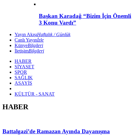
Başkan Karadağ “Bizim İçin Önemli
3 Konu Vardı”
Yayın Akışı
Haftalık / Günlük
Canlı Yayın
İzle
Künye
Bilgileri
İletişim
Bilgileri
HABER
SİYASET
SPOR
SAĞLIK
ASAYİŞ
KÜLTÜR - SANAT
HABER
Battalgazi’de Ramazan Ayında Dayanışma