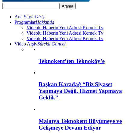
Ana Sayfa
Giriş
Programlar
Hakkında
Videolu Haberin Yeni Adresi Kernek Tv
Videolu Haberin Yeni Adresi Kernek Tv
Videolu Haberin Yeni Adresi Kernek Tv
Video Arşiv
Sürekli Güncel
Teknokent’ten Teknoköy’e
Başkan Karadağ “Biz Siyaset
Yapmaya Değil, Hizmet Yapmaya
Geldik”
Malatya Teknokent Büyümeye ve
Gelişmeye Devam Ediyor