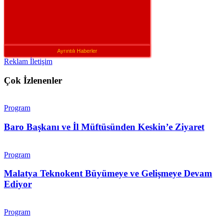
Ayrıntılı Haberler
Reklam İletişim
Çok İzlenenler
Program
Baro Başkanı ve İl Müftüsünden Keskin’e Ziyaret
Program
Malatya Teknokent Büyümeye ve Gelişmeye Devam
Ediyor
Program