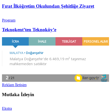
Fırat İlköğretim Okulundan Şehitliğe Ziyaret
Program
Teknokent’ten Teknoköy’e
Reklam İletişim
Mutlaka İzleyin
Ekstra