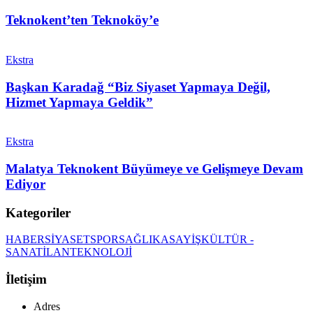
Teknokent’ten Teknoköy’e
Ekstra
Başkan Karadağ “Biz Siyaset Yapmaya Değil,
Hizmet Yapmaya Geldik”
Ekstra
Malatya Teknokent Büyümeye ve Gelişmeye Devam
Ediyor
Kategoriler
HABER
SİYASET
SPOR
SAĞLIK
ASAYİŞ
KÜLTÜR -
SANAT
İLAN
TEKNOLOJİ
İletişim
Adres