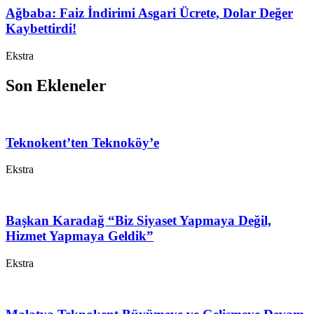
Ağbaba: Faiz İndirimi Asgari Ücrete, Dolar Değer
Kaybettirdi!
Ekstra
Son Ekleneler
Teknokent’ten Teknoköy’e
Ekstra
Başkan Karadağ “Biz Siyaset Yapmaya Değil,
Hizmet Yapmaya Geldik”
Ekstra