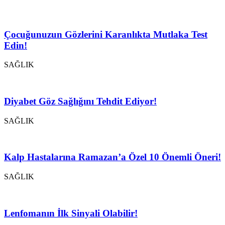
Çocuğunuzun Gözlerini Karanlıkta Mutlaka Test
Edin!
SAĞLIK
Diyabet Göz Sağlığını Tehdit Ediyor!
SAĞLIK
Kalp Hastalarına Ramazan’a Özel 10 Önemli Öneri!
SAĞLIK
Lenfomanın İlk Sinyali Olabilir!