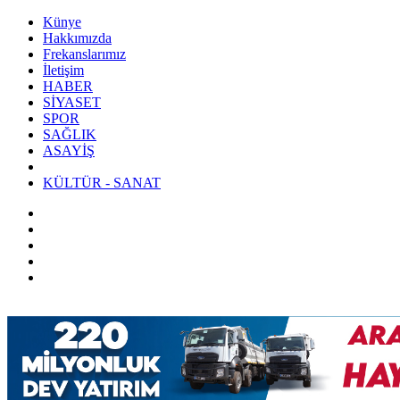
Künye
Hakkımızda
Frekanslarımız
İletişim
HABER
SİYASET
SPOR
SAĞLIK
ASAYİŞ
KÜLTÜR - SANAT