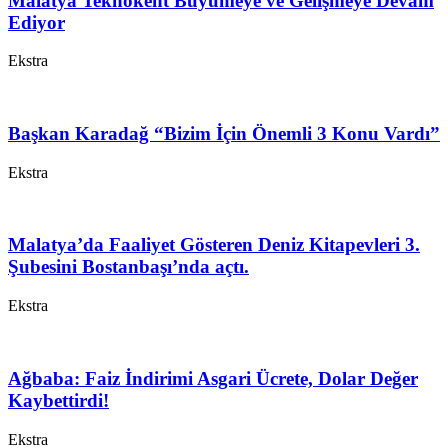
Malatya Teknokent Büyümeye ve Gelişmeye Devam
Ediyor
Ekstra
Başkan Karadağ “Bizim İçin Önemli 3 Konu Vardı”
Ekstra
Malatya’da Faaliyet Gösteren Deniz Kitapevleri 3.
Şubesini Bostanbaşı’nda açtı.
Ekstra
Ağbaba: Faiz İndirimi Asgari Ücrete, Dolar Değer
Kaybettirdi!
Ekstra