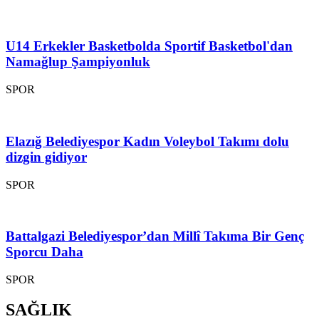
U14 Erkekler Basketbolda Sportif Basketbol'dan
Namağlup Şampiyonluk
SPOR
Elazığ Belediyespor Kadın Voleybol Takımı dolu
dizgin gidiyor
SPOR
Battalgazi Belediyespor’dan Millî Takıma Bir Genç
Sporcu Daha
SPOR
SAĞLIK