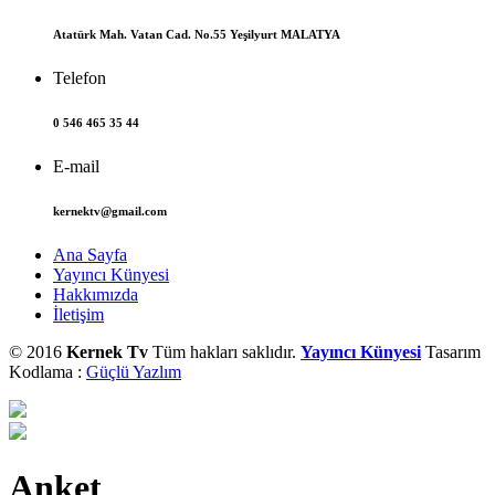
Atatürk Mah. Vatan Cad. No.55 Yeşilyurt MALATYA
Telefon
0 546 465 35 44
E-mail
kernektv@gmail.com
Ana Sayfa
Yayıncı Künyesi
Hakkımızda
İletişim
© 2016
Kernek Tv
Tüm hakları saklıdır.
Yayıncı Künyesi
Tasarım
Kodlama :
Güçlü Yazlım
Anket