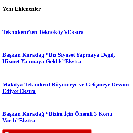
Yeni Eklenenler
Teknokent’ten Teknoköy’e
Ekstra
Başkan Karadağ “Biz Siyaset Yapmaya Değil,
Hizmet Yapmaya Geldik”
Ekstra
Malatya Teknokent Büyümeye ve Gelişmeye Devam
Ediyor
Ekstra
Başkan Karadağ “Bizim İçin Önemli 3 Konu
Vardı”
Ekstra