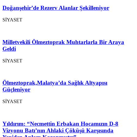
Doğanşehir’de Rezerv Alanlar Şekilleniyor
SİYASET
Milletvekili Ölmeztoprak Muhtarlarla Bir Araya
Geldi
SİYASET
Ölmeztoprak,Malatya’da Sağlık Altyapısı
Güçleniyor
SİYASET
Yıldırım: “Necmettin Erbakan Hocamızın D-8
Vizyonu Batı’nın Ahlaki Çöküşü Karşısında