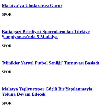
Malatya’ya Uluslararası Gurur
SPOR
Battalgazi Belediyesi Sporcularından Türkiye
Şampiyonası’nda 5 Madalya
SPOR
'Minikler Yarıyıl Futbol Şenliği' Turnuvası Başladı
SPOR
Malatya Yeşilyurtspor Güçlü Bir Yapılanmayla
Yoluna Devam Edecek
SPOR