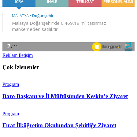
Reklam İletişim
Çok İzlenenler
Program
Baro Başkanı ve İl Müftüsünden Keskin’e Ziyaret
Program
Fırat İlköğretim Okulundan Şehitliğe Ziyaret