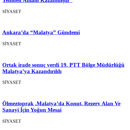
Yeniden Anlam Kazanmıştır”
SİYASET
Ankara’da “Malatya” Gündemi
SİYASET
Ortak irade sonuç verdi 19. PTT Bölge Müdürlüğü
Malatya’ya Kazandırıldı
SİYASET
Ölmeztoprak ,Malatya’da Konut, Rezerv Alan Ve
Sanayi İçin Yoğun Mesai
SİYASET