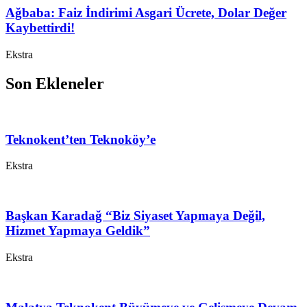
Ağbaba: Faiz İndirimi Asgari Ücrete, Dolar Değer
Kaybettirdi!
Ekstra
Son Ekleneler
Teknokent’ten Teknoköy’e
Ekstra
Başkan Karadağ “Biz Siyaset Yapmaya Değil,
Hizmet Yapmaya Geldik”
Ekstra