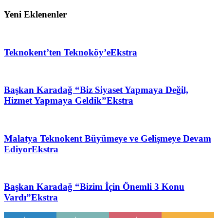
Yeni Eklenenler
Teknokent’ten Teknoköy’e
Ekstra
Başkan Karadağ “Biz Siyaset Yapmaya Değil,
Hizmet Yapmaya Geldik”
Ekstra
Malatya Teknokent Büyümeye ve Gelişmeye Devam
Ediyor
Ekstra
Başkan Karadağ “Bizim İçin Önemli 3 Konu
Vardı”
Ekstra