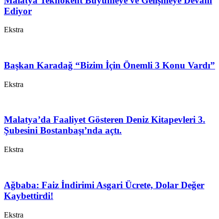
Malatya Teknokent Büyümeye ve Gelişmeye Devam
Ediyor
Ekstra
Başkan Karadağ “Bizim İçin Önemli 3 Konu Vardı”
Ekstra
Malatya’da Faaliyet Gösteren Deniz Kitapevleri 3.
Şubesini Bostanbaşı’nda açtı.
Ekstra
Ağbaba: Faiz İndirimi Asgari Ücrete, Dolar Değer
Kaybettirdi!
Ekstra