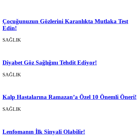
Çocuğunuzun Gözlerini Karanlıkta Mutlaka Test
Edin!
SAĞLIK
Diyabet Göz Sağlığını Tehdit Ediyor!
SAĞLIK
Kalp Hastalarına Ramazan’a Özel 10 Önemli Öneri!
SAĞLIK
Lenfomanın İlk Sinyali Olabilir!