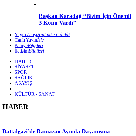
Başkan Karadağ “Bizim İçin Önemli
3 Konu Vardı”
Yayın Akışı
Haftalık / Günlük
Canlı Yayın
İzle
Künye
Bilgileri
İletişim
Bilgileri
HABER
SİYASET
SPOR
SAĞLIK
ASAYİŞ
KÜLTÜR - SANAT
HABER
Battalgazi’de Ramazan Ayında Dayanışma