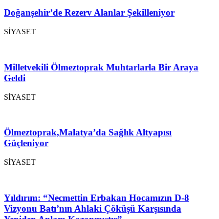
Doğanşehir’de Rezerv Alanlar Şekilleniyor
SİYASET
Milletvekili Ölmeztoprak Muhtarlarla Bir Araya
Geldi
SİYASET
Ölmeztoprak,Malatya’da Sağlık Altyapısı
Güçleniyor
SİYASET
Yıldırım: “Necmettin Erbakan Hocamızın D-8
Vizyonu Batı’nın Ahlaki Çöküşü Karşısında