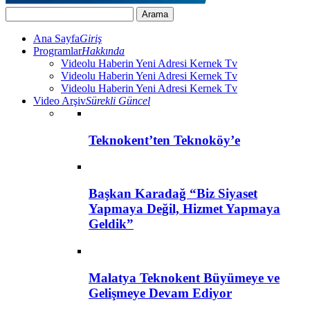
Ana Sayfa
Giriş
Programlar
Hakkında
Videolu Haberin Yeni Adresi Kernek Tv
Videolu Haberin Yeni Adresi Kernek Tv
Videolu Haberin Yeni Adresi Kernek Tv
Video Arşiv
Sürekli Güncel
Teknokent’ten Teknoköy’e
Başkan Karadağ “Biz Siyaset
Yapmaya Değil, Hizmet Yapmaya
Geldik”
Malatya Teknokent Büyümeye ve
Gelişmeye Devam Ediyor