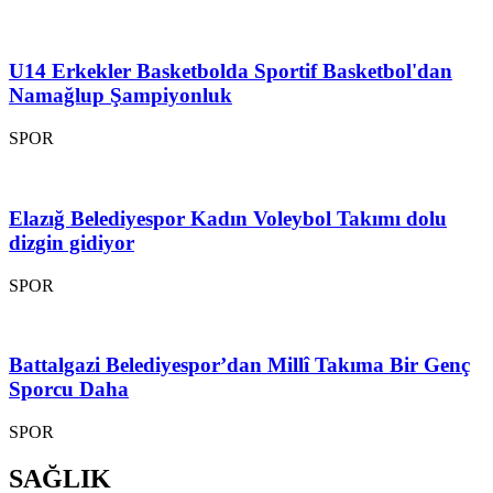
U14 Erkekler Basketbolda Sportif Basketbol'dan
Namağlup Şampiyonluk
SPOR
Elazığ Belediyespor Kadın Voleybol Takımı dolu
dizgin gidiyor
SPOR
Battalgazi Belediyespor’dan Millî Takıma Bir Genç
Sporcu Daha
SPOR
SAĞLIK