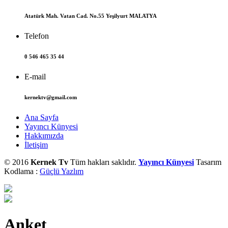
Atatürk Mah. Vatan Cad. No.55 Yeşilyurt MALATYA
Telefon
0 546 465 35 44
E-mail
kernektv@gmail.com
Ana Sayfa
Yayıncı Künyesi
Hakkımızda
İletişim
© 2016
Kernek Tv
Tüm hakları saklıdır.
Yayıncı Künyesi
Tasarım
Kodlama :
Güçlü Yazlım
Anket