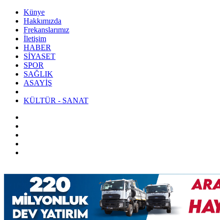
Künye
Hakkımızda
Frekanslarımız
İletişim
HABER
SİYASET
SPOR
SAĞLIK
ASAYİŞ
KÜLTÜR - SANAT