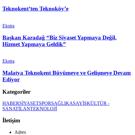
Teknokent’ten Teknoköy’e
Ekstra
Başkan Karadağ “Biz Siyaset Yapmaya Değil,
Hizmet Yapmaya Geldik”
Ekstra
Malatya Teknokent Büyümeye ve Gelişmeye Devam
Ediyor
Kategoriler
HABER
SİYASET
SPOR
SAĞLIK
ASAYİŞ
KÜLTÜR -
SANAT
İLAN
TEKNOLOJİ
İletişim
Adres