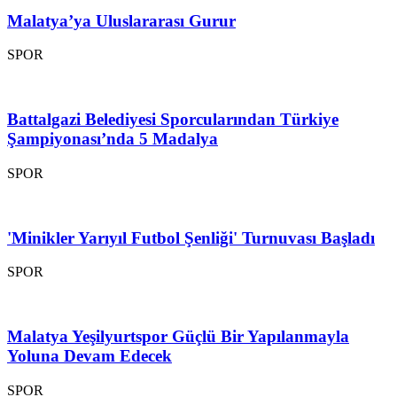
Malatya’ya Uluslararası Gurur
SPOR
Battalgazi Belediyesi Sporcularından Türkiye
Şampiyonası’nda 5 Madalya
SPOR
'Minikler Yarıyıl Futbol Şenliği' Turnuvası Başladı
SPOR
Malatya Yeşilyurtspor Güçlü Bir Yapılanmayla
Yoluna Devam Edecek
SPOR