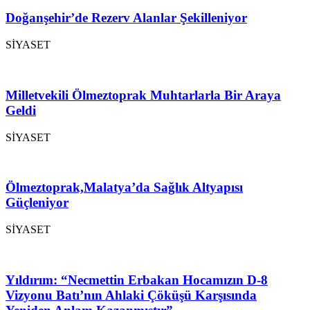
Doğanşehir’de Rezerv Alanlar Şekilleniyor
SİYASET
Milletvekili Ölmeztoprak Muhtarlarla Bir Araya
Geldi
SİYASET
Ölmeztoprak,Malatya’da Sağlık Altyapısı
Güçleniyor
SİYASET
Yıldırım: “Necmettin Erbakan Hocamızın D-8
Vizyonu Batı’nın Ahlaki Çöküşü Karşısında