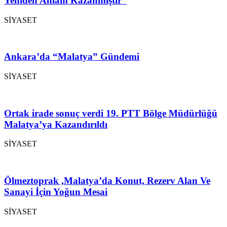
Yeniden Anlam Kazanmıştır”
SİYASET
Ankara’da “Malatya” Gündemi
SİYASET
Ortak irade sonuç verdi 19. PTT Bölge Müdürlüğü
Malatya’ya Kazandırıldı
SİYASET
Ölmeztoprak ,Malatya’da Konut, Rezerv Alan Ve
Sanayi İçin Yoğun Mesai
SİYASET