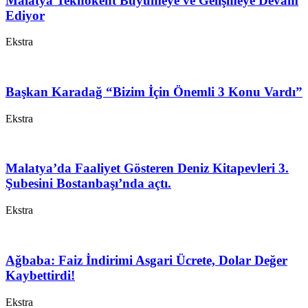
Malatya Teknokent Büyümeye ve Gelişmeye Devam
Ediyor
Ekstra
Başkan Karadağ “Bizim İçin Önemli 3 Konu Vardı”
Ekstra
Malatya’da Faaliyet Gösteren Deniz Kitapevleri 3.
Şubesini Bostanbaşı’nda açtı.
Ekstra
Ağbaba: Faiz İndirimi Asgari Ücrete, Dolar Değer
Kaybettirdi!
Ekstra