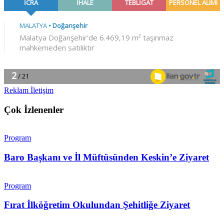
Reklam İletişim
Çok İzlenenler
Program
Baro Başkanı ve İl Müftüsünden Keskin’e Ziyaret
Program
Fırat İlköğretim Okulundan Şehitliğe Ziyaret