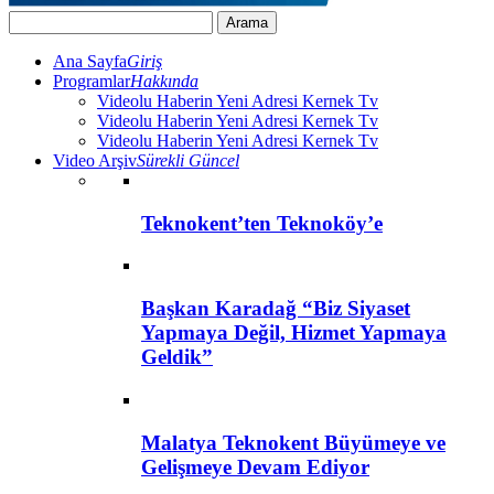
Ana Sayfa
Giriş
Programlar
Hakkında
Videolu Haberin Yeni Adresi Kernek Tv
Videolu Haberin Yeni Adresi Kernek Tv
Videolu Haberin Yeni Adresi Kernek Tv
Video Arşiv
Sürekli Güncel
Teknokent’ten Teknoköy’e
Başkan Karadağ “Biz Siyaset
Yapmaya Değil, Hizmet Yapmaya
Geldik”
Malatya Teknokent Büyümeye ve
Gelişmeye Devam Ediyor