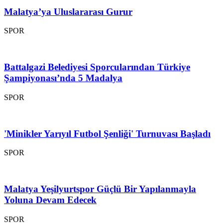
Malatya’ya Uluslararası Gurur
SPOR
Battalgazi Belediyesi Sporcularından Türkiye
Şampiyonası’nda 5 Madalya
SPOR
'Minikler Yarıyıl Futbol Şenliği' Turnuvası Başladı
SPOR
Malatya Yeşilyurtspor Güçlü Bir Yapılanmayla
Yoluna Devam Edecek
SPOR