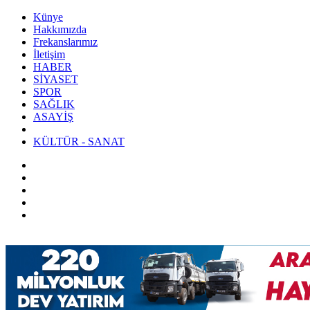
Künye
Hakkımızda
Frekanslarımız
İletişim
HABER
SİYASET
SPOR
SAĞLIK
ASAYİŞ
KÜLTÜR - SANAT