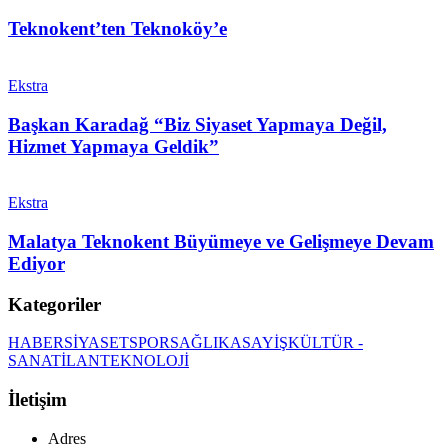
Teknokent’ten Teknoköy’e
Ekstra
Başkan Karadağ “Biz Siyaset Yapmaya Değil,
Hizmet Yapmaya Geldik”
Ekstra
Malatya Teknokent Büyümeye ve Gelişmeye Devam
Ediyor
Kategoriler
HABER
SİYASET
SPOR
SAĞLIK
ASAYİŞ
KÜLTÜR -
SANAT
İLAN
TEKNOLOJİ
İletişim
Adres