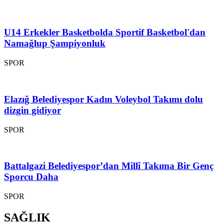
U14 Erkekler Basketbolda Sportif Basketbol'dan
Namağlup Şampiyonluk
SPOR
Elazığ Belediyespor Kadın Voleybol Takımı dolu
dizgin gidiyor
SPOR
Battalgazi Belediyespor’dan Millî Takıma Bir Genç
Sporcu Daha
SPOR
SAĞLIK