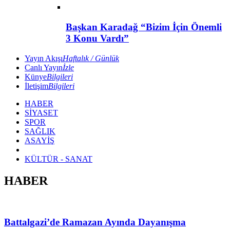
Başkan Karadağ “Bizim İçin Önemli
3 Konu Vardı”
Yayın Akışı
Haftalık / Günlük
Canlı Yayın
İzle
Künye
Bilgileri
İletişim
Bilgileri
HABER
SİYASET
SPOR
SAĞLIK
ASAYİŞ
KÜLTÜR - SANAT
HABER
Battalgazi’de Ramazan Ayında Dayanışma