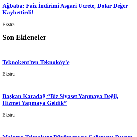
Ağbaba: Faiz İndirimi Asgari Ücrete, Dolar Değer
Kaybettirdi!
Ekstra
Son Ekleneler
Teknokent’ten Teknoköy’e
Ekstra
Başkan Karadağ “Biz Siyaset Yapmaya Değil,
Hizmet Yapmaya Geldik”
Ekstra