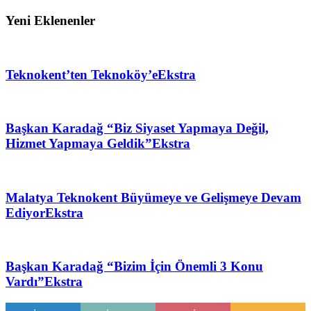
Yeni Eklenenler
Teknokent’ten Teknoköy’e
Ekstra
Başkan Karadağ “Biz Siyaset Yapmaya Değil,
Hizmet Yapmaya Geldik”
Ekstra
Malatya Teknokent Büyümeye ve Gelişmeye Devam
Ediyor
Ekstra
Başkan Karadağ “Bizim İçin Önemli 3 Konu
Vardı”
Ekstra