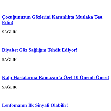
Çocuğunuzun Gözlerini Karanlıkta Mutlaka Test
Edin!
SAĞLIK
Diyabet Göz Sağlığını Tehdit Ediyor!
SAĞLIK
Kalp Hastalarına Ramazan’a Özel 10 Önemli Öneri!
SAĞLIK
Lenfomanın İlk Sinyali Olabilir!