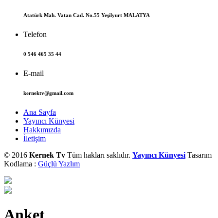
Atatürk Mah. Vatan Cad. No.55 Yeşilyurt MALATYA
Telefon
0 546 465 35 44
E-mail
kernektv@gmail.com
Ana Sayfa
Yayıncı Künyesi
Hakkımızda
İletişim
© 2016
Kernek Tv
Tüm hakları saklıdır.
Yayıncı Künyesi
Tasarım
Kodlama :
Güçlü Yazlım
Anket