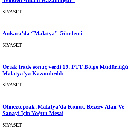
Yeniden Anlam Kazanmıştır”
SİYASET
Ankara’da “Malatya” Gündemi
SİYASET
Ortak irade sonuç verdi 19. PTT Bölge Müdürlüğü
Malatya’ya Kazandırıldı
SİYASET
Ölmeztoprak ,Malatya’da Konut, Rezerv Alan Ve
Sanayi İçin Yoğun Mesai
SİYASET