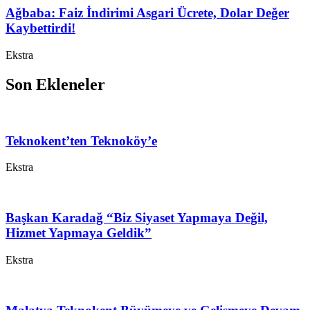
Ağbaba: Faiz İndirimi Asgari Ücrete, Dolar Değer
Kaybettirdi!
Ekstra
Son Ekleneler
Teknokent’ten Teknoköy’e
Ekstra
Başkan Karadağ “Biz Siyaset Yapmaya Değil,
Hizmet Yapmaya Geldik”
Ekstra