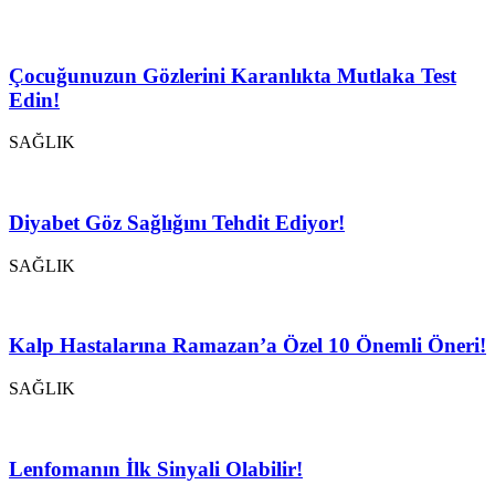
Çocuğunuzun Gözlerini Karanlıkta Mutlaka Test
Edin!
SAĞLIK
Diyabet Göz Sağlığını Tehdit Ediyor!
SAĞLIK
Kalp Hastalarına Ramazan’a Özel 10 Önemli Öneri!
SAĞLIK
Lenfomanın İlk Sinyali Olabilir!