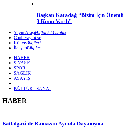
Başkan Karadağ “Bizim İçin Önemli
3 Konu Vardı”
Yayın Akışı
Haftalık / Günlük
Canlı Yayın
İzle
Künye
Bilgileri
İletişim
Bilgileri
HABER
SİYASET
SPOR
SAĞLIK
ASAYİŞ
KÜLTÜR - SANAT
HABER
Battalgazi’de Ramazan Ayında Dayanışma