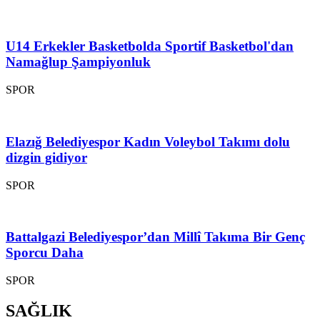
U14 Erkekler Basketbolda Sportif Basketbol'dan
Namağlup Şampiyonluk
SPOR
Elazığ Belediyespor Kadın Voleybol Takımı dolu
dizgin gidiyor
SPOR
Battalgazi Belediyespor’dan Millî Takıma Bir Genç
Sporcu Daha
SPOR
SAĞLIK