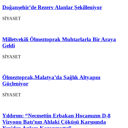
Doğanşehir’de Rezerv Alanlar Şekilleniyor
SİYASET
Milletvekili Ölmeztoprak Muhtarlarla Bir Araya
Geldi
SİYASET
Ölmeztoprak,Malatya’da Sağlık Altyapısı
Güçleniyor
SİYASET
Yıldırım: “Necmettin Erbakan Hocamızın D-8
Vizyonu Batı’nın Ahlaki Çöküşü Karşısında