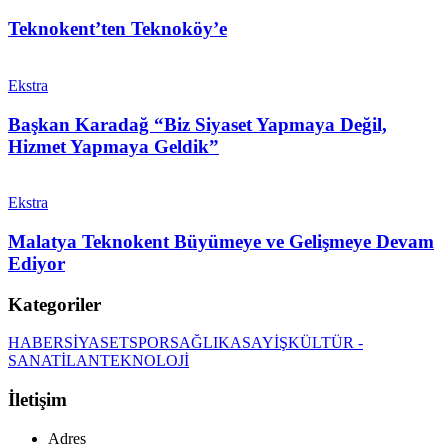
Teknokent’ten Teknoköy’e
Ekstra
Başkan Karadağ “Biz Siyaset Yapmaya Değil,
Hizmet Yapmaya Geldik”
Ekstra
Malatya Teknokent Büyümeye ve Gelişmeye Devam
Ediyor
Kategoriler
HABER
SİYASET
SPOR
SAĞLIK
ASAYİŞ
KÜLTÜR -
SANAT
İLAN
TEKNOLOJİ
İletişim
Adres