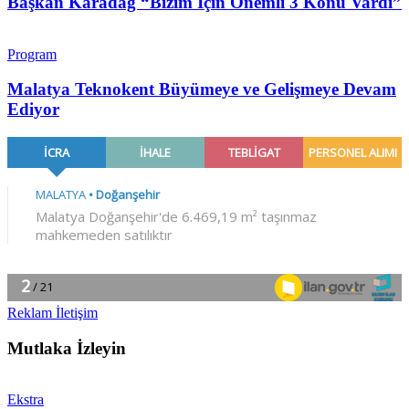
Başkan Karadağ “Bizim İçin Önemli 3 Konu Vardı”
Program
Malatya Teknokent Büyümeye ve Gelişmeye Devam
Ediyor
Reklam İletişim
Mutlaka İzleyin
Ekstra