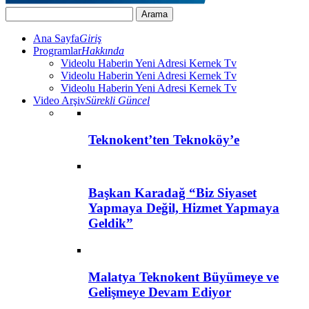
Ana Sayfa
Giriş
Programlar
Hakkında
Videolu Haberin Yeni Adresi Kernek Tv
Videolu Haberin Yeni Adresi Kernek Tv
Videolu Haberin Yeni Adresi Kernek Tv
Video Arşiv
Sürekli Güncel
Teknokent’ten Teknoköy’e
Başkan Karadağ “Biz Siyaset
Yapmaya Değil, Hizmet Yapmaya
Geldik”
Malatya Teknokent Büyümeye ve
Gelişmeye Devam Ediyor