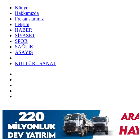
Künye
Hakkımızda
Frekanslarımız
İletişim
HABER
SİYASET
SPOR
SAĞLIK
ASAYİŞ
KÜLTÜR - SANAT