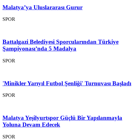
Malatya’ya Uluslararası Gurur
SPOR
Battalgazi Belediyesi Sporcularından Türkiye
Şampiyonası’nda 5 Madalya
SPOR
'Minikler Yarıyıl Futbol Şenliği' Turnuvası Başladı
SPOR
Malatya Yeşilyurtspor Güçlü Bir Yapılanmayla
Yoluna Devam Edecek
SPOR