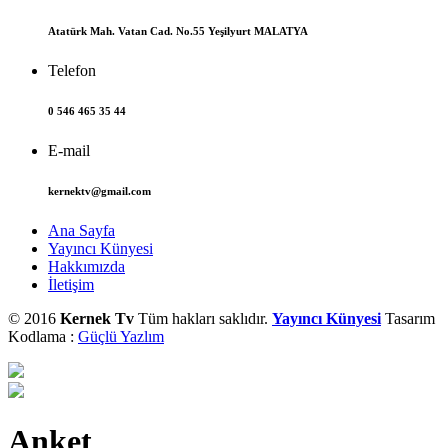
Atatürk Mah. Vatan Cad. No.55 Yeşilyurt MALATYA
Telefon
0 546 465 35 44
E-mail
kernektv@gmail.com
Ana Sayfa
Yayıncı Künyesi
Hakkımızda
İletişim
© 2016
Kernek Tv
Tüm hakları saklıdır.
Yayıncı Künyesi
Tasarım
Kodlama :
Güçlü Yazlım
Anket