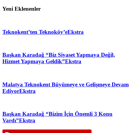
Yeni Eklenenler
Teknokent’ten Teknoköy’e
Ekstra
Başkan Karadağ “Biz Siyaset Yapmaya Değil,
Hizmet Yapmaya Geldik”
Ekstra
Malatya Teknokent Büyümeye ve Gelişmeye Devam
Ediyor
Ekstra
Başkan Karadağ “Bizim İçin Önemli 3 Konu
Vardı”
Ekstra