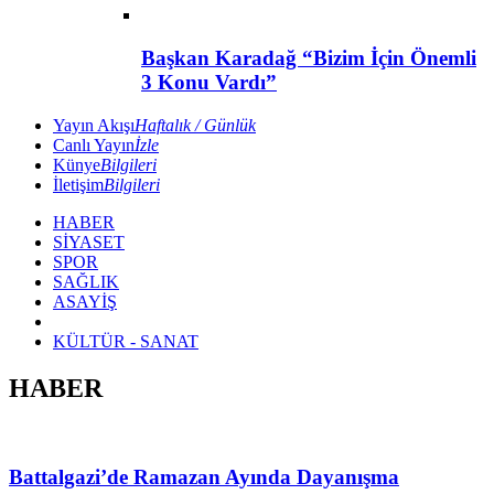
Başkan Karadağ “Bizim İçin Önemli
3 Konu Vardı”
Yayın Akışı
Haftalık / Günlük
Canlı Yayın
İzle
Künye
Bilgileri
İletişim
Bilgileri
HABER
SİYASET
SPOR
SAĞLIK
ASAYİŞ
KÜLTÜR - SANAT
HABER
Battalgazi’de Ramazan Ayında Dayanışma