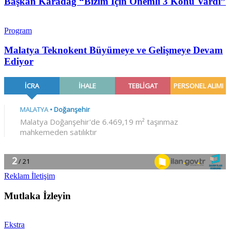
Başkan Karadağ “Bizim İçin Önemli 3 Konu Vardı”
Program
Malatya Teknokent Büyümeye ve Gelişmeye Devam
Ediyor
Reklam İletişim
Mutlaka İzleyin
Ekstra