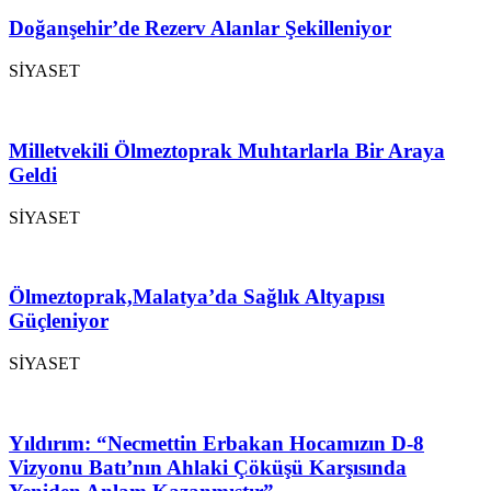
Doğanşehir’de Rezerv Alanlar Şekilleniyor
SİYASET
Milletvekili Ölmeztoprak Muhtarlarla Bir Araya
Geldi
SİYASET
Ölmeztoprak,Malatya’da Sağlık Altyapısı
Güçleniyor
SİYASET
Yıldırım: “Necmettin Erbakan Hocamızın D-8
Vizyonu Batı’nın Ahlaki Çöküşü Karşısında