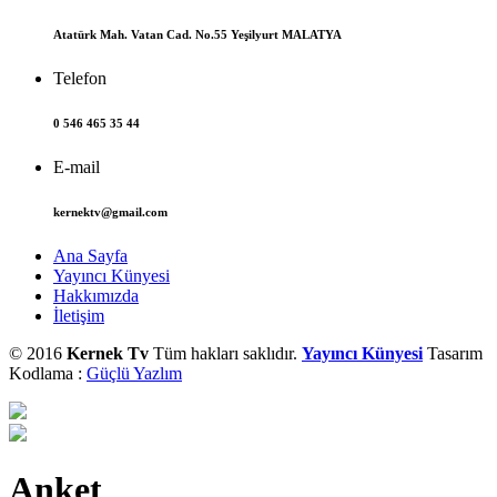
Atatürk Mah. Vatan Cad. No.55 Yeşilyurt MALATYA
Telefon
0 546 465 35 44
E-mail
kernektv@gmail.com
Ana Sayfa
Yayıncı Künyesi
Hakkımızda
İletişim
© 2016
Kernek Tv
Tüm hakları saklıdır.
Yayıncı Künyesi
Tasarım
Kodlama :
Güçlü Yazlım
Anket