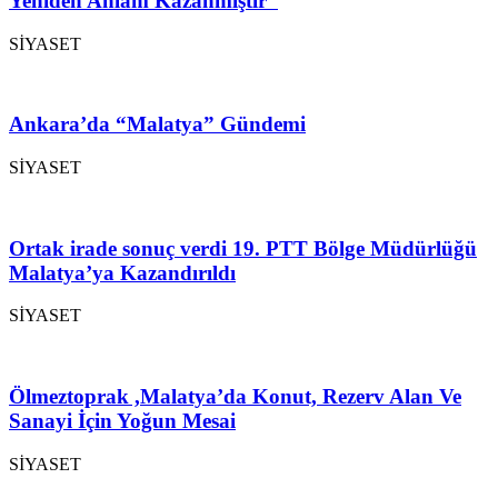
Yeniden Anlam Kazanmıştır”
SİYASET
Ankara’da “Malatya” Gündemi
SİYASET
Ortak irade sonuç verdi 19. PTT Bölge Müdürlüğü
Malatya’ya Kazandırıldı
SİYASET
Ölmeztoprak ,Malatya’da Konut, Rezerv Alan Ve
Sanayi İçin Yoğun Mesai
SİYASET