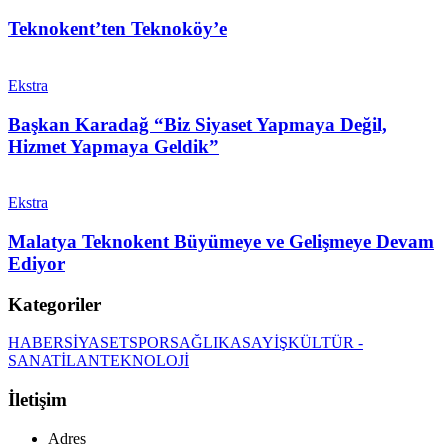
Teknokent’ten Teknoköy’e
Ekstra
Başkan Karadağ “Biz Siyaset Yapmaya Değil,
Hizmet Yapmaya Geldik”
Ekstra
Malatya Teknokent Büyümeye ve Gelişmeye Devam
Ediyor
Kategoriler
HABER
SİYASET
SPOR
SAĞLIK
ASAYİŞ
KÜLTÜR -
SANAT
İLAN
TEKNOLOJİ
İletişim
Adres