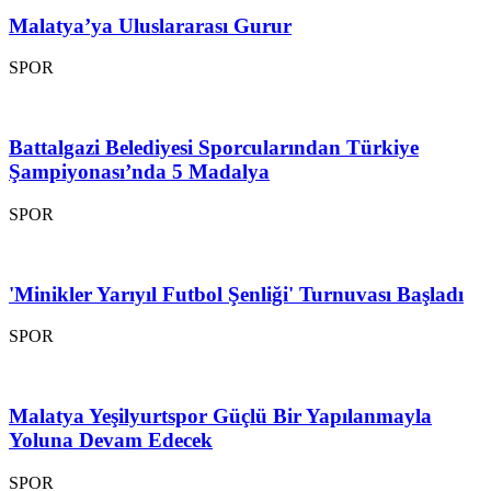
Malatya’ya Uluslararası Gurur
SPOR
Battalgazi Belediyesi Sporcularından Türkiye
Şampiyonası’nda 5 Madalya
SPOR
'Minikler Yarıyıl Futbol Şenliği' Turnuvası Başladı
SPOR
Malatya Yeşilyurtspor Güçlü Bir Yapılanmayla
Yoluna Devam Edecek
SPOR