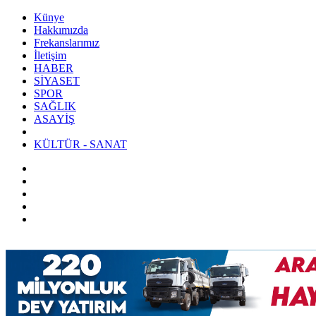
Künye
Hakkımızda
Frekanslarımız
İletişim
HABER
SİYASET
SPOR
SAĞLIK
ASAYİŞ
KÜLTÜR - SANAT