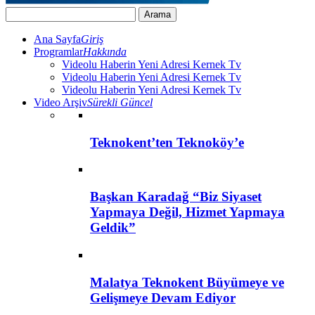
Ana Sayfa
Giriş
Programlar
Hakkında
Videolu Haberin Yeni Adresi Kernek Tv
Videolu Haberin Yeni Adresi Kernek Tv
Videolu Haberin Yeni Adresi Kernek Tv
Video Arşiv
Sürekli Güncel
Teknokent’ten Teknoköy’e
Başkan Karadağ “Biz Siyaset
Yapmaya Değil, Hizmet Yapmaya
Geldik”
Malatya Teknokent Büyümeye ve
Gelişmeye Devam Ediyor