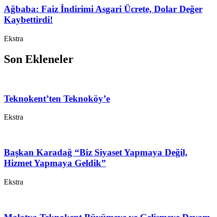
Ağbaba: Faiz İndirimi Asgari Ücrete, Dolar Değer
Kaybettirdi!
Ekstra
Son Ekleneler
Teknokent’ten Teknoköy’e
Ekstra
Başkan Karadağ “Biz Siyaset Yapmaya Değil,
Hizmet Yapmaya Geldik”
Ekstra