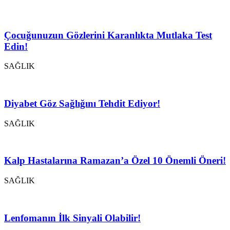
Çocuğunuzun Gözlerini Karanlıkta Mutlaka Test
Edin!
SAĞLIK
Diyabet Göz Sağlığını Tehdit Ediyor!
SAĞLIK
Kalp Hastalarına Ramazan’a Özel 10 Önemli Öneri!
SAĞLIK
Lenfomanın İlk Sinyali Olabilir!