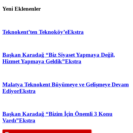
Yeni Eklenenler
Teknokent’ten Teknoköy’e
Ekstra
Başkan Karadağ “Biz Siyaset Yapmaya Değil,
Hizmet Yapmaya Geldik”
Ekstra
Malatya Teknokent Büyümeye ve Gelişmeye Devam
Ediyor
Ekstra
Başkan Karadağ “Bizim İçin Önemli 3 Konu
Vardı”
Ekstra