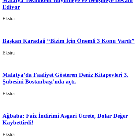
Malatya Teknokent Büyümeye ve Gelişmeye Devam
Ediyor
Ekstra
Başkan Karadağ “Bizim İçin Önemli 3 Konu Vardı”
Ekstra
Malatya’da Faaliyet Gösteren Deniz Kitapevleri 3.
Şubesini Bostanbaşı’nda açtı.
Ekstra
Ağbaba: Faiz İndirimi Asgari Ücrete, Dolar Değer
Kaybettirdi!
Ekstra