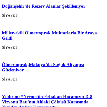
Doğanşehir’de Rezerv Alanlar Şekilleniyor
SİYASET
Milletvekili Ölmeztoprak Muhtarlarla Bir Araya
Geldi
SİYASET
Ölmeztoprak,Malatya’da Sağlık Altyapısı
Güçleniyor
SİYASET
Yıldırım: “Necmettin Erbakan Hocamızın D-8
Vizyonu Batı’nın Ahlaki Çöküşü Karşısında