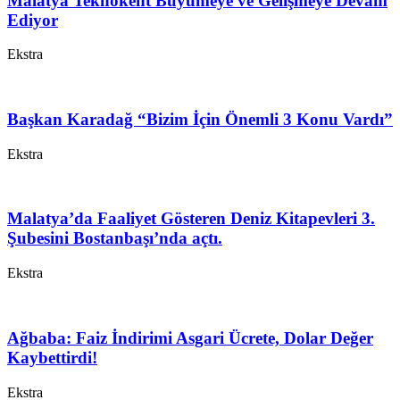
Malatya Teknokent Büyümeye ve Gelişmeye Devam
Ediyor
Ekstra
Başkan Karadağ “Bizim İçin Önemli 3 Konu Vardı”
Ekstra
Malatya’da Faaliyet Gösteren Deniz Kitapevleri 3.
Şubesini Bostanbaşı’nda açtı.
Ekstra
Ağbaba: Faiz İndirimi Asgari Ücrete, Dolar Değer
Kaybettirdi!
Ekstra