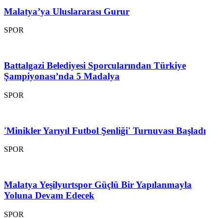
Malatya’ya Uluslararası Gurur
SPOR
Battalgazi Belediyesi Sporcularından Türkiye
Şampiyonası’nda 5 Madalya
SPOR
'Minikler Yarıyıl Futbol Şenliği' Turnuvası Başladı
SPOR
Malatya Yeşilyurtspor Güçlü Bir Yapılanmayla
Yoluna Devam Edecek
SPOR