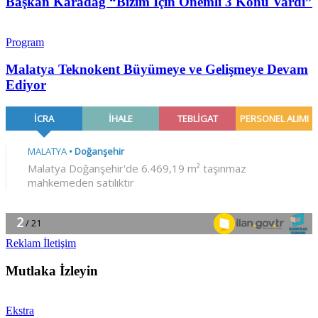
Başkan Karadağ “Bizim İçin Önemli 3 Konu Vardı”
Program
Malatya Teknokent Büyümeye ve Gelişmeye Devam
Ediyor
Reklam İletişim
Mutlaka İzleyin
Ekstra