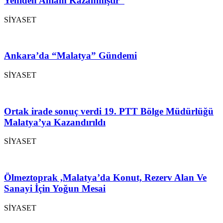
Yeniden Anlam Kazanmıştır”
SİYASET
Ankara’da “Malatya” Gündemi
SİYASET
Ortak irade sonuç verdi 19. PTT Bölge Müdürlüğü
Malatya’ya Kazandırıldı
SİYASET
Ölmeztoprak ,Malatya’da Konut, Rezerv Alan Ve
Sanayi İçin Yoğun Mesai
SİYASET