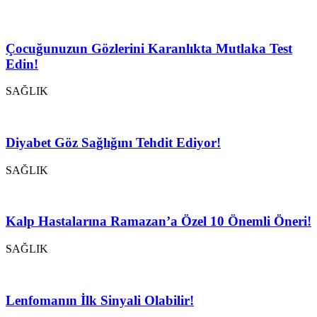
Çocuğunuzun Gözlerini Karanlıkta Mutlaka Test
Edin!
SAĞLIK
Diyabet Göz Sağlığını Tehdit Ediyor!
SAĞLIK
Kalp Hastalarına Ramazan’a Özel 10 Önemli Öneri!
SAĞLIK
Lenfomanın İlk Sinyali Olabilir!