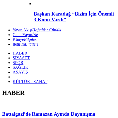
Başkan Karadağ “Bizim İçin Önemli
3 Konu Vardı”
Yayın Akışı
Haftalık / Günlük
Canlı Yayın
İzle
Künye
Bilgileri
İletişim
Bilgileri
HABER
SİYASET
SPOR
SAĞLIK
ASAYİŞ
KÜLTÜR - SANAT
HABER
Battalgazi’de Ramazan Ayında Dayanışma