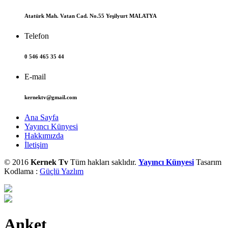
Atatürk Mah. Vatan Cad. No.55 Yeşilyurt MALATYA
Telefon
0 546 465 35 44
E-mail
kernektv@gmail.com
Ana Sayfa
Yayıncı Künyesi
Hakkımızda
İletişim
© 2016
Kernek Tv
Tüm hakları saklıdır.
Yayıncı Künyesi
Tasarım
Kodlama :
Güçlü Yazlım
Anket