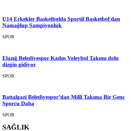
U14 Erkekler Basketbolda Sportif Basketbol'dan
Namağlup Şampiyonluk
SPOR
Elazığ Belediyespor Kadın Voleybol Takımı dolu
dizgin gidiyor
SPOR
Battalgazi Belediyespor’dan Millî Takıma Bir Genç
Sporcu Daha
SPOR
SAĞLIK