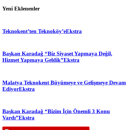
Yeni Eklenenler
Teknokent’ten Teknoköy’e
Ekstra
Başkan Karadağ “Biz Siyaset Yapmaya Değil,
Hizmet Yapmaya Geldik”
Ekstra
Malatya Teknokent Büyümeye ve Gelişmeye Devam
Ediyor
Ekstra
Başkan Karadağ “Bizim İçin Önemli 3 Konu
Vardı”
Ekstra