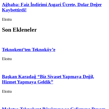
Ağbaba: Faiz İndirimi Asgari Ücrete, Dolar Değer
Kaybettirdi!
Ekstra
Son Ekleneler
Teknokent’ten Teknoköy’e
Ekstra
Başkan Karadağ “Biz Siyaset Yapmaya Değil,
Hizmet Yapmaya Geldik”
Ekstra