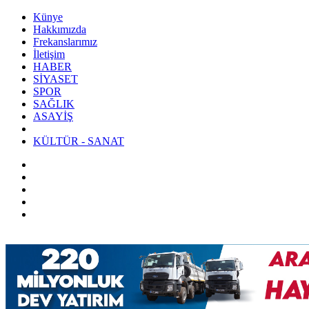
Künye
Hakkımızda
Frekanslarımız
İletişim
HABER
SİYASET
SPOR
SAĞLIK
ASAYİŞ
KÜLTÜR - SANAT