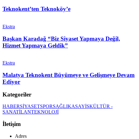
Teknokent’ten Teknoköy’e
Ekstra
Başkan Karadağ “Biz Siyaset Yapmaya Değil,
Hizmet Yapmaya Geldik”
Ekstra
Malatya Teknokent Büyümeye ve Gelişmeye Devam
Ediyor
Kategoriler
HABER
SİYASET
SPOR
SAĞLIK
ASAYİŞ
KÜLTÜR -
SANAT
İLAN
TEKNOLOJİ
İletişim
Adres