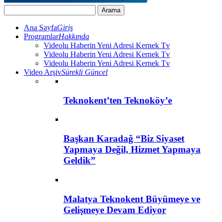
Ana Sayfa
Giriş
Programlar
Hakkında
Videolu Haberin Yeni Adresi Kernek Tv
Videolu Haberin Yeni Adresi Kernek Tv
Videolu Haberin Yeni Adresi Kernek Tv
Video Arşiv
Sürekli Güncel
Teknokent’ten Teknoköy’e
Başkan Karadağ “Biz Siyaset
Yapmaya Değil, Hizmet Yapmaya
Geldik”
Malatya Teknokent Büyümeye ve
Gelişmeye Devam Ediyor