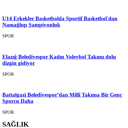
U14 Erkekler Basketbolda Sportif Basketbol'dan
Namağlup Şampiyonluk
SPOR
Elazığ Belediyespor Kadın Voleybol Takımı dolu
dizgin gidiyor
SPOR
Battalgazi Belediyespor’dan Millî Takıma Bir Genç
Sporcu Daha
SPOR
SAĞLIK