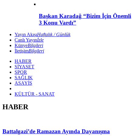
Başkan Karadağ “Bizim İçin Önemli
3 Konu Vardı”
Yayın Akışı
Haftalık / Günlük
Canlı Yayın
İzle
Künye
Bilgileri
İletişim
Bilgileri
HABER
SİYASET
SPOR
SAĞLIK
ASAYİŞ
KÜLTÜR - SANAT
HABER
Battalgazi’de Ramazan Ayında Dayanışma