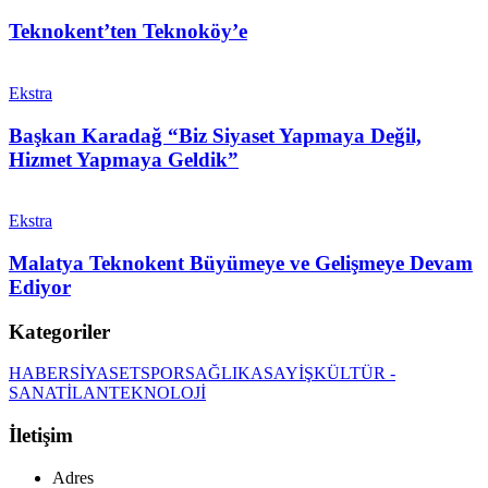
Teknokent’ten Teknoköy’e
Ekstra
Başkan Karadağ “Biz Siyaset Yapmaya Değil,
Hizmet Yapmaya Geldik”
Ekstra
Malatya Teknokent Büyümeye ve Gelişmeye Devam
Ediyor
Kategoriler
HABER
SİYASET
SPOR
SAĞLIK
ASAYİŞ
KÜLTÜR -
SANAT
İLAN
TEKNOLOJİ
İletişim
Adres