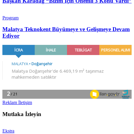
Başkan Karadağ “Bizim İçin Önemli 3 Konu Vardı”
Program
Malatya Teknokent Büyümeye ve Gelişmeye Devam
Ediyor
Reklam İletişim
Mutlaka İzleyin
Ekstra