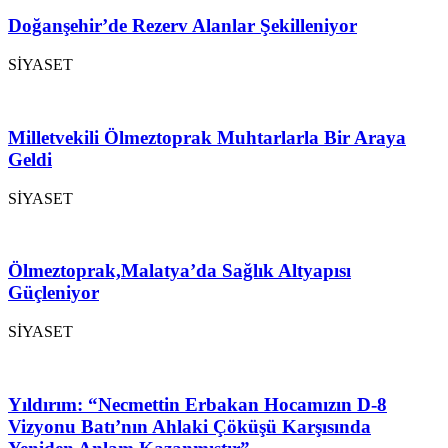
Doğanşehir’de Rezerv Alanlar Şekilleniyor
SİYASET
Milletvekili Ölmeztoprak Muhtarlarla Bir Araya
Geldi
SİYASET
Ölmeztoprak,Malatya’da Sağlık Altyapısı
Güçleniyor
SİYASET
Yıldırım: “Necmettin Erbakan Hocamızın D-8
Vizyonu Batı’nın Ahlaki Çöküşü Karşısında