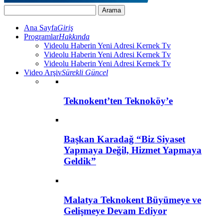
Ana Sayfa
Giriş
Programlar
Hakkında
Videolu Haberin Yeni Adresi Kernek Tv
Videolu Haberin Yeni Adresi Kernek Tv
Videolu Haberin Yeni Adresi Kernek Tv
Video Arşiv
Sürekli Güncel
Teknokent’ten Teknoköy’e
Başkan Karadağ “Biz Siyaset
Yapmaya Değil, Hizmet Yapmaya
Geldik”
Malatya Teknokent Büyümeye ve
Gelişmeye Devam Ediyor