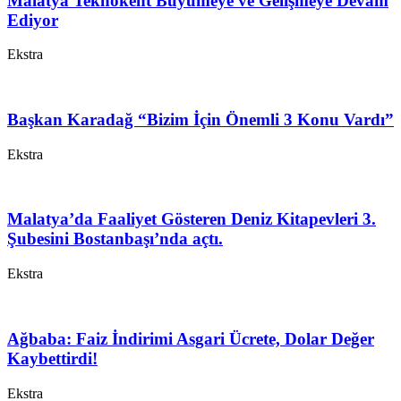
Malatya Teknokent Büyümeye ve Gelişmeye Devam
Ediyor
Ekstra
Başkan Karadağ “Bizim İçin Önemli 3 Konu Vardı”
Ekstra
Malatya’da Faaliyet Gösteren Deniz Kitapevleri 3.
Şubesini Bostanbaşı’nda açtı.
Ekstra
Ağbaba: Faiz İndirimi Asgari Ücrete, Dolar Değer
Kaybettirdi!
Ekstra