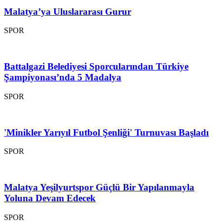
Malatya’ya Uluslararası Gurur
SPOR
Battalgazi Belediyesi Sporcularından Türkiye
Şampiyonası’nda 5 Madalya
SPOR
'Minikler Yarıyıl Futbol Şenliği' Turnuvası Başladı
SPOR
Malatya Yeşilyurtspor Güçlü Bir Yapılanmayla
Yoluna Devam Edecek
SPOR