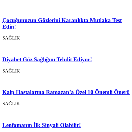
Çocuğunuzun Gözlerini Karanlıkta Mutlaka Test
Edin!
SAĞLIK
Diyabet Göz Sağlığını Tehdit Ediyor!
SAĞLIK
Kalp Hastalarına Ramazan’a Özel 10 Önemli Öneri!
SAĞLIK
Lenfomanın İlk Sinyali Olabilir!