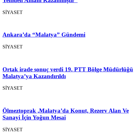
Yeniden Anlam Kazanmıştır”
SİYASET
Ankara’da “Malatya” Gündemi
SİYASET
Ortak irade sonuç verdi 19. PTT Bölge Müdürlüğü
Malatya’ya Kazandırıldı
SİYASET
Ölmeztoprak ,Malatya’da Konut, Rezerv Alan Ve
Sanayi İçin Yoğun Mesai
SİYASET