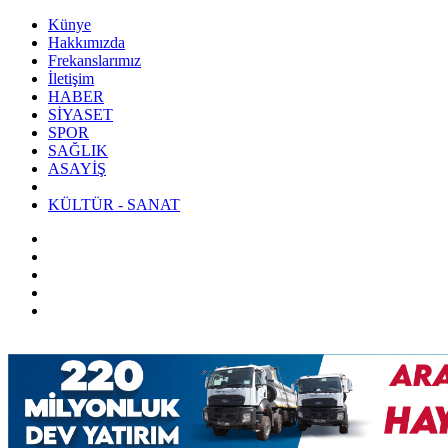
Künye
Hakkımızda
Frekanslarımız
İletişim
HABER
SİYASET
SPOR
SAĞLIK
ASAYİŞ
KÜLTÜR - SANAT