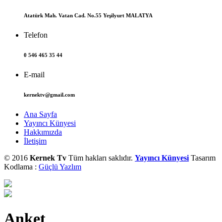
Atatürk Mah. Vatan Cad. No.55 Yeşilyurt MALATYA
Telefon
0 546 465 35 44
E-mail
kernektv@gmail.com
Ana Sayfa
Yayıncı Künyesi
Hakkımızda
İletişim
© 2016
Kernek Tv
Tüm hakları saklıdır.
Yayıncı Künyesi
Tasarım
Kodlama :
Güçlü Yazlım
Anket