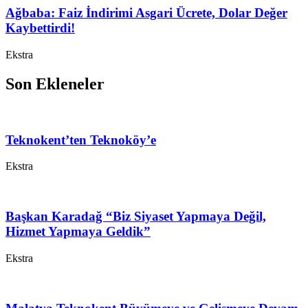
Ağbaba: Faiz İndirimi Asgari Ücrete, Dolar Değer
Kaybettirdi!
Ekstra
Son Ekleneler
Teknokent’ten Teknoköy’e
Ekstra
Başkan Karadağ “Biz Siyaset Yapmaya Değil,
Hizmet Yapmaya Geldik”
Ekstra