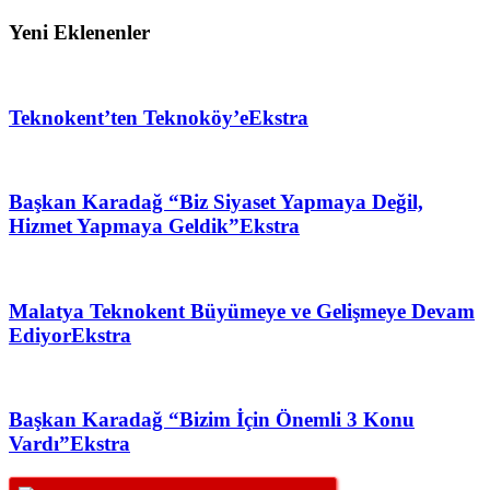
Yeni Eklenenler
Teknokent’ten Teknoköy’e
Ekstra
Başkan Karadağ “Biz Siyaset Yapmaya Değil,
Hizmet Yapmaya Geldik”
Ekstra
Malatya Teknokent Büyümeye ve Gelişmeye Devam
Ediyor
Ekstra
Başkan Karadağ “Bizim İçin Önemli 3 Konu
Vardı”
Ekstra