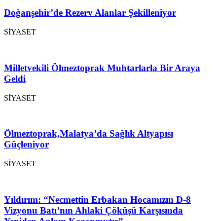
Doğanşehir’de Rezerv Alanlar Şekilleniyor
SİYASET
Milletvekili Ölmeztoprak Muhtarlarla Bir Araya
Geldi
SİYASET
Ölmeztoprak,Malatya’da Sağlık Altyapısı
Güçleniyor
SİYASET
Yıldırım: “Necmettin Erbakan Hocamızın D-8
Vizyonu Batı’nın Ahlaki Çöküşü Karşısında