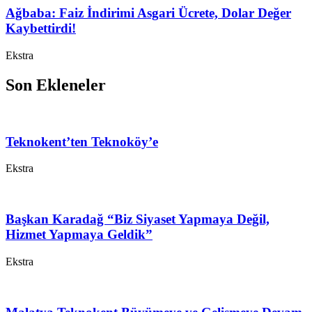
Ağbaba: Faiz İndirimi Asgari Ücrete, Dolar Değer
Kaybettirdi!
Ekstra
Son Ekleneler
Teknokent’ten Teknoköy’e
Ekstra
Başkan Karadağ “Biz Siyaset Yapmaya Değil,
Hizmet Yapmaya Geldik”
Ekstra