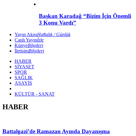
Başkan Karadağ “Bizim İçin Önemli
3 Konu Vardı”
Yayın Akışı
Haftalık / Günlük
Canlı Yayın
İzle
Künye
Bilgileri
İletişim
Bilgileri
HABER
SİYASET
SPOR
SAĞLIK
ASAYİŞ
KÜLTÜR - SANAT
HABER
Battalgazi’de Ramazan Ayında Dayanışma