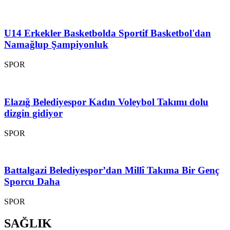
U14 Erkekler Basketbolda Sportif Basketbol'dan
Namağlup Şampiyonluk
SPOR
Elazığ Belediyespor Kadın Voleybol Takımı dolu
dizgin gidiyor
SPOR
Battalgazi Belediyespor’dan Millî Takıma Bir Genç
Sporcu Daha
SPOR
SAĞLIK