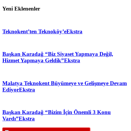
Yeni Eklenenler
Teknokent’ten Teknoköy’e
Ekstra
Başkan Karadağ “Biz Siyaset Yapmaya Değil,
Hizmet Yapmaya Geldik”
Ekstra
Malatya Teknokent Büyümeye ve Gelişmeye Devam
Ediyor
Ekstra
Başkan Karadağ “Bizim İçin Önemli 3 Konu
Vardı”
Ekstra