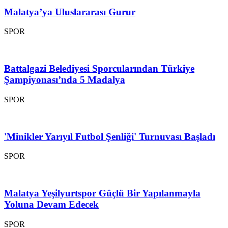
Malatya’ya Uluslararası Gurur
SPOR
Battalgazi Belediyesi Sporcularından Türkiye
Şampiyonası’nda 5 Madalya
SPOR
'Minikler Yarıyıl Futbol Şenliği' Turnuvası Başladı
SPOR
Malatya Yeşilyurtspor Güçlü Bir Yapılanmayla
Yoluna Devam Edecek
SPOR