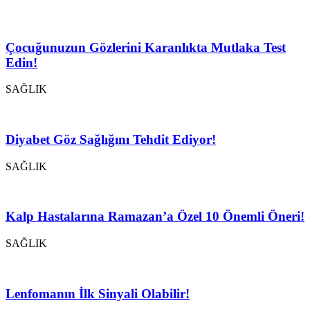
Çocuğunuzun Gözlerini Karanlıkta Mutlaka Test
Edin!
SAĞLIK
Diyabet Göz Sağlığını Tehdit Ediyor!
SAĞLIK
Kalp Hastalarına Ramazan’a Özel 10 Önemli Öneri!
SAĞLIK
Lenfomanın İlk Sinyali Olabilir!