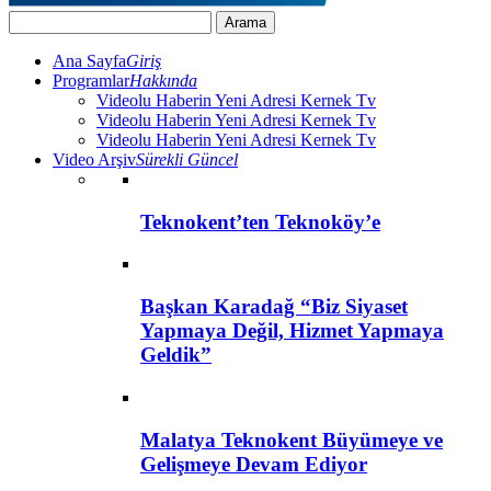
Ana Sayfa
Giriş
Programlar
Hakkında
Videolu Haberin Yeni Adresi Kernek Tv
Videolu Haberin Yeni Adresi Kernek Tv
Videolu Haberin Yeni Adresi Kernek Tv
Video Arşiv
Sürekli Güncel
Teknokent’ten Teknoköy’e
Başkan Karadağ “Biz Siyaset
Yapmaya Değil, Hizmet Yapmaya
Geldik”
Malatya Teknokent Büyümeye ve
Gelişmeye Devam Ediyor