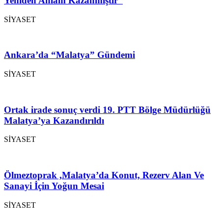
Yeniden Anlam Kazanmıştır”
SİYASET
Ankara’da “Malatya” Gündemi
SİYASET
Ortak irade sonuç verdi 19. PTT Bölge Müdürlüğü
Malatya’ya Kazandırıldı
SİYASET
Ölmeztoprak ,Malatya’da Konut, Rezerv Alan Ve
Sanayi İçin Yoğun Mesai
SİYASET