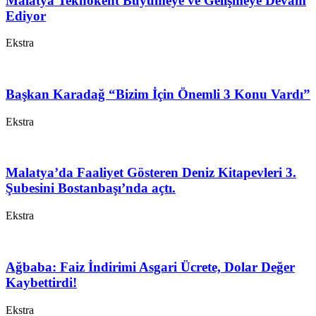
Malatya Teknokent Büyümeye ve Gelişmeye Devam
Ediyor
Ekstra
Başkan Karadağ “Bizim İçin Önemli 3 Konu Vardı”
Ekstra
Malatya’da Faaliyet Gösteren Deniz Kitapevleri 3.
Şubesini Bostanbaşı’nda açtı.
Ekstra
Ağbaba: Faiz İndirimi Asgari Ücrete, Dolar Değer
Kaybettirdi!
Ekstra