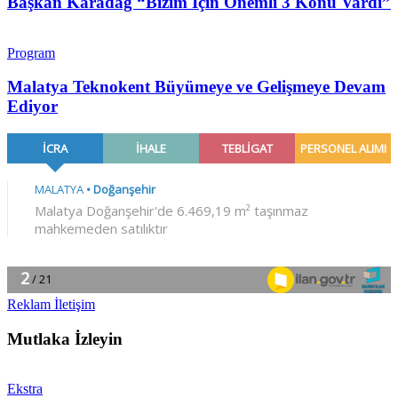
Başkan Karadağ “Bizim İçin Önemli 3 Konu Vardı”
Program
Malatya Teknokent Büyümeye ve Gelişmeye Devam
Ediyor
Reklam İletişim
Mutlaka İzleyin
Ekstra