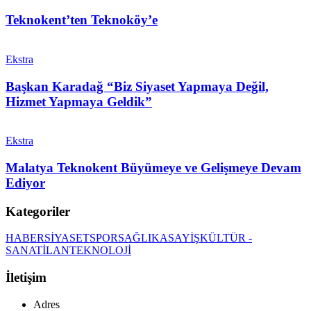
Teknokent’ten Teknoköy’e
Ekstra
Başkan Karadağ “Biz Siyaset Yapmaya Değil,
Hizmet Yapmaya Geldik”
Ekstra
Malatya Teknokent Büyümeye ve Gelişmeye Devam
Ediyor
Kategoriler
HABER
SİYASET
SPOR
SAĞLIK
ASAYİŞ
KÜLTÜR -
SANAT
İLAN
TEKNOLOJİ
İletişim
Adres