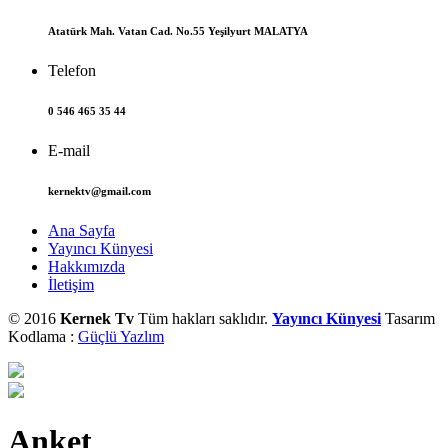
Atatürk Mah. Vatan Cad. No.55 Yeşilyurt MALATYA
Telefon
0 546 465 35 44
E-mail
kernektv@gmail.com
Ana Sayfa
Yayıncı Künyesi
Hakkımızda
İletişim
© 2016
Kernek Tv
Tüm hakları saklıdır.
Yayıncı Künyesi
Tasarım
Kodlama :
Güçlü Yazlım
Anket