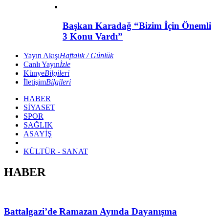
Başkan Karadağ “Bizim İçin Önemli
3 Konu Vardı”
Yayın Akışı
Haftalık / Günlük
Canlı Yayın
İzle
Künye
Bilgileri
İletişim
Bilgileri
HABER
SİYASET
SPOR
SAĞLIK
ASAYİŞ
KÜLTÜR - SANAT
HABER
Battalgazi’de Ramazan Ayında Dayanışma