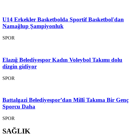
U14 Erkekler Basketbolda Sportif Basketbol'dan
Namağlup Şampiyonluk
SPOR
Elazığ Belediyespor Kadın Voleybol Takımı dolu
dizgin gidiyor
SPOR
Battalgazi Belediyespor’dan Millî Takıma Bir Genç
Sporcu Daha
SPOR
SAĞLIK