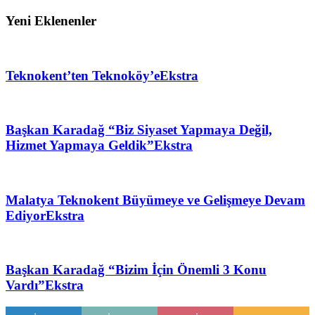
Yeni Eklenenler
Teknokent’ten Teknoköy’e
Ekstra
Başkan Karadağ “Biz Siyaset Yapmaya Değil,
Hizmet Yapmaya Geldik”
Ekstra
Malatya Teknokent Büyümeye ve Gelişmeye Devam
Ediyor
Ekstra
Başkan Karadağ “Bizim İçin Önemli 3 Konu
Vardı”
Ekstra