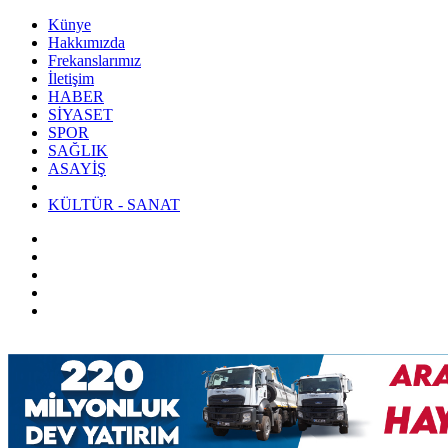
Künye
Hakkımızda
Frekanslarımız
İletişim
HABER
SİYASET
SPOR
SAĞLIK
ASAYİŞ
KÜLTÜR - SANAT