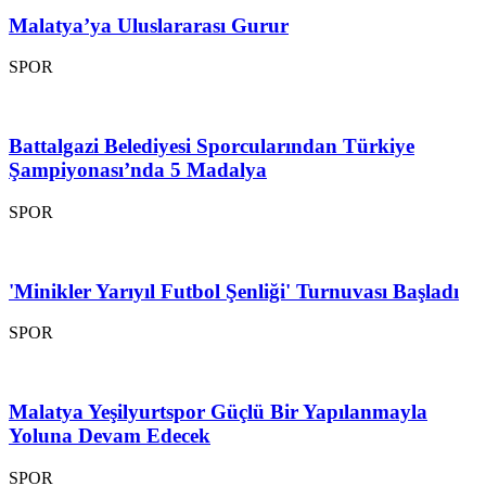
Malatya’ya Uluslararası Gurur
SPOR
Battalgazi Belediyesi Sporcularından Türkiye
Şampiyonası’nda 5 Madalya
SPOR
'Minikler Yarıyıl Futbol Şenliği' Turnuvası Başladı
SPOR
Malatya Yeşilyurtspor Güçlü Bir Yapılanmayla
Yoluna Devam Edecek
SPOR