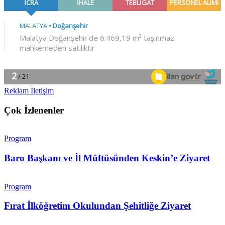
Reklam İletişim
Çok İzlenenler
Program
Baro Başkanı ve İl Müftüsünden Keskin’e Ziyaret
Program
Fırat İlköğretim Okulundan Şehitliğe Ziyaret