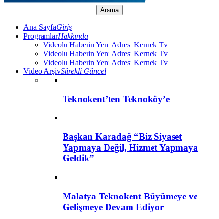
Ana Sayfa
Giriş
Programlar
Hakkında
Videolu Haberin Yeni Adresi Kernek Tv
Videolu Haberin Yeni Adresi Kernek Tv
Videolu Haberin Yeni Adresi Kernek Tv
Video Arşiv
Sürekli Güncel
Teknokent’ten Teknoköy’e
Başkan Karadağ “Biz Siyaset
Yapmaya Değil, Hizmet Yapmaya
Geldik”
Malatya Teknokent Büyümeye ve
Gelişmeye Devam Ediyor