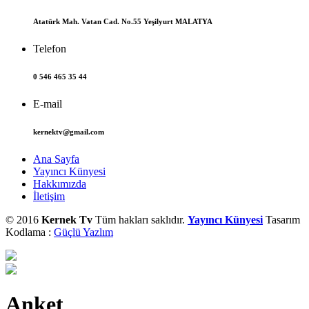
Atatürk Mah. Vatan Cad. No.55 Yeşilyurt MALATYA
Telefon
0 546 465 35 44
E-mail
kernektv@gmail.com
Ana Sayfa
Yayıncı Künyesi
Hakkımızda
İletişim
© 2016
Kernek Tv
Tüm hakları saklıdır.
Yayıncı Künyesi
Tasarım
Kodlama :
Güçlü Yazlım
Anket