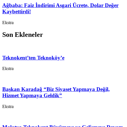
Ağbaba: Faiz İndirimi Asgari Ücrete, Dolar Değer
Kaybettirdi!
Ekstra
Son Ekleneler
Teknokent’ten Teknoköy’e
Ekstra
Başkan Karadağ “Biz Siyaset Yapmaya Değil,
Hizmet Yapmaya Geldik”
Ekstra