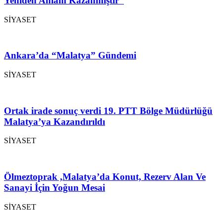
Yeniden Anlam Kazanmıştır”
SİYASET
Ankara’da “Malatya” Gündemi
SİYASET
Ortak irade sonuç verdi 19. PTT Bölge Müdürlüğü
Malatya’ya Kazandırıldı
SİYASET
Ölmeztoprak ,Malatya’da Konut, Rezerv Alan Ve
Sanayi İçin Yoğun Mesai
SİYASET