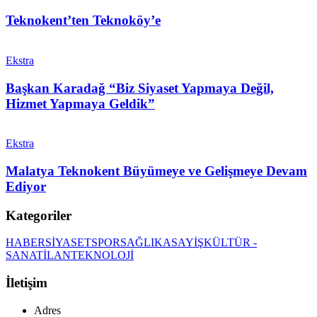
Teknokent’ten Teknoköy’e
Ekstra
Başkan Karadağ “Biz Siyaset Yapmaya Değil,
Hizmet Yapmaya Geldik”
Ekstra
Malatya Teknokent Büyümeye ve Gelişmeye Devam
Ediyor
Kategoriler
HABER
SİYASET
SPOR
SAĞLIK
ASAYİŞ
KÜLTÜR -
SANAT
İLAN
TEKNOLOJİ
İletişim
Adres