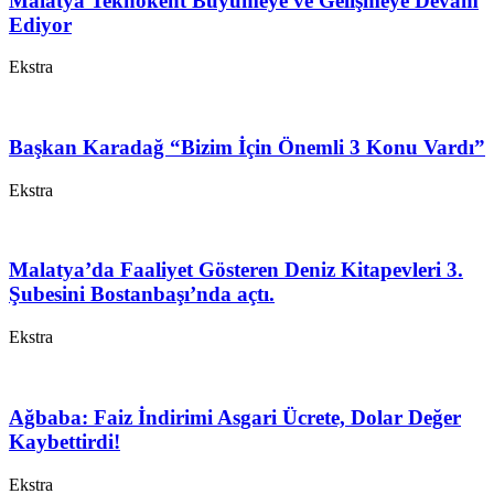
Malatya Teknokent Büyümeye ve Gelişmeye Devam
Ediyor
Ekstra
Başkan Karadağ “Bizim İçin Önemli 3 Konu Vardı”
Ekstra
Malatya’da Faaliyet Gösteren Deniz Kitapevleri 3.
Şubesini Bostanbaşı’nda açtı.
Ekstra
Ağbaba: Faiz İndirimi Asgari Ücrete, Dolar Değer
Kaybettirdi!
Ekstra