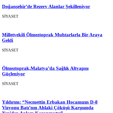
Doğanşehir’de Rezerv Alanlar Şekilleniyor
SİYASET
Milletvekili Ölmeztoprak Muhtarlarla Bir Araya
Geldi
SİYASET
Ölmeztoprak,Malatya’da Sağlık Altyapısı
Güçleniyor
SİYASET
Yıldırım: “Necmettin Erbakan Hocamızın D-8
Vizyonu Batı’nın Ahlaki Çöküşü Karşısında