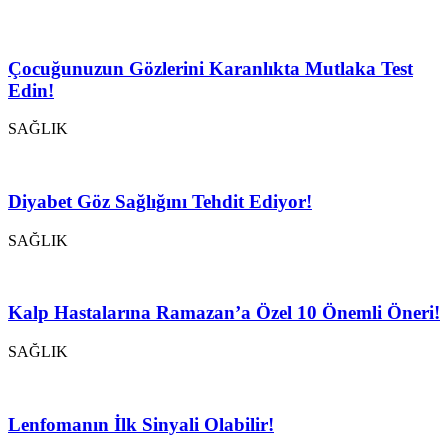
Çocuğunuzun Gözlerini Karanlıkta Mutlaka Test
Edin!
SAĞLIK
Diyabet Göz Sağlığını Tehdit Ediyor!
SAĞLIK
Kalp Hastalarına Ramazan’a Özel 10 Önemli Öneri!
SAĞLIK
Lenfomanın İlk Sinyali Olabilir!