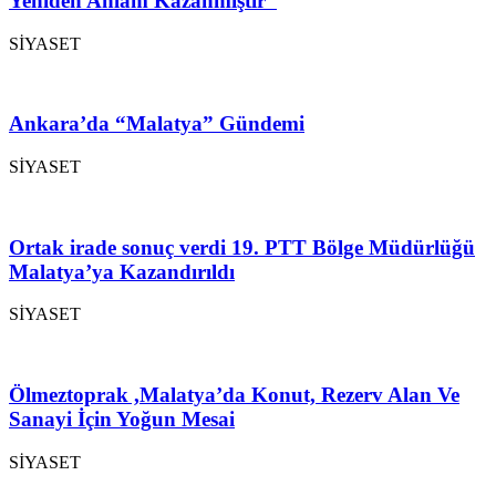
Yeniden Anlam Kazanmıştır”
SİYASET
Ankara’da “Malatya” Gündemi
SİYASET
Ortak irade sonuç verdi 19. PTT Bölge Müdürlüğü
Malatya’ya Kazandırıldı
SİYASET
Ölmeztoprak ,Malatya’da Konut, Rezerv Alan Ve
Sanayi İçin Yoğun Mesai
SİYASET