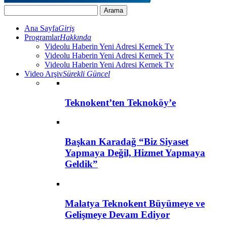
Ana Sayfa
Giriş
Programlar
Hakkında
Videolu Haberin Yeni Adresi Kernek Tv
Videolu Haberin Yeni Adresi Kernek Tv
Videolu Haberin Yeni Adresi Kernek Tv
Video Arşiv
Sürekli Güncel
Teknokent’ten Teknoköy’e
Başkan Karadağ “Biz Siyaset
Yapmaya Değil, Hizmet Yapmaya
Geldik”
Malatya Teknokent Büyümeye ve
Gelişmeye Devam Ediyor