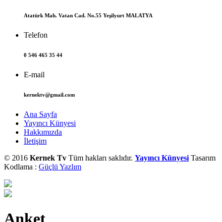
Atatürk Mah. Vatan Cad. No.55 Yeşilyurt MALATYA
Telefon
0 546 465 35 44
E-mail
kernektv@gmail.com
Ana Sayfa
Yayıncı Künyesi
Hakkımızda
İletişim
© 2016
Kernek Tv
Tüm hakları saklıdır.
Yayıncı Künyesi
Tasarım
Kodlama :
Güçlü Yazlım
Anket