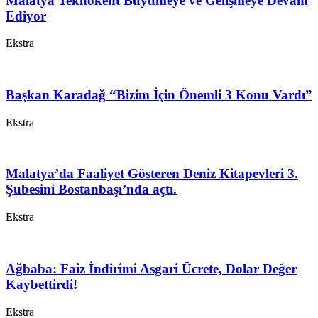
Malatya Teknokent Büyümeye ve Gelişmeye Devam
Ediyor
Ekstra
Başkan Karadağ “Bizim İçin Önemli 3 Konu Vardı”
Ekstra
Malatya’da Faaliyet Gösteren Deniz Kitapevleri 3.
Şubesini Bostanbaşı’nda açtı.
Ekstra
Ağbaba: Faiz İndirimi Asgari Ücrete, Dolar Değer
Kaybettirdi!
Ekstra