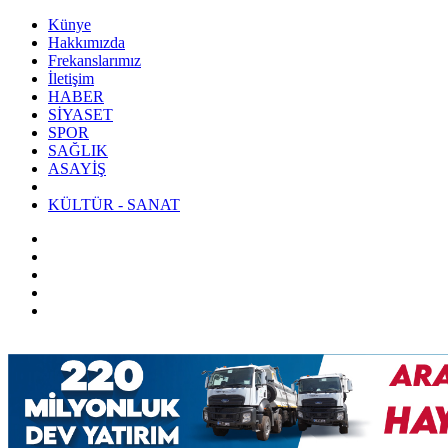
Künye
Hakkımızda
Frekanslarımız
İletişim
HABER
SİYASET
SPOR
SAĞLIK
ASAYİŞ
KÜLTÜR - SANAT