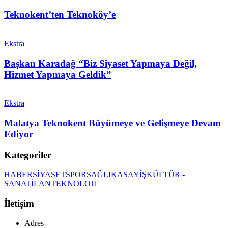
Teknokent’ten Teknoköy’e
Ekstra
Başkan Karadağ “Biz Siyaset Yapmaya Değil,
Hizmet Yapmaya Geldik”
Ekstra
Malatya Teknokent Büyümeye ve Gelişmeye Devam
Ediyor
Kategoriler
HABER
SİYASET
SPOR
SAĞLIK
ASAYİŞ
KÜLTÜR -
SANAT
İLAN
TEKNOLOJİ
İletişim
Adres