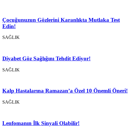
Çocuğunuzun Gözlerini Karanlıkta Mutlaka Test
Edin!
SAĞLIK
Diyabet Göz Sağlığını Tehdit Ediyor!
SAĞLIK
Kalp Hastalarına Ramazan’a Özel 10 Önemli Öneri!
SAĞLIK
Lenfomanın İlk Sinyali Olabilir!