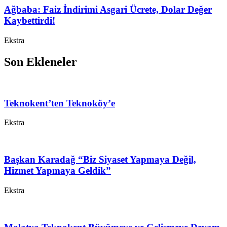
Ağbaba: Faiz İndirimi Asgari Ücrete, Dolar Değer
Kaybettirdi!
Ekstra
Son Ekleneler
Teknokent’ten Teknoköy’e
Ekstra
Başkan Karadağ “Biz Siyaset Yapmaya Değil,
Hizmet Yapmaya Geldik”
Ekstra