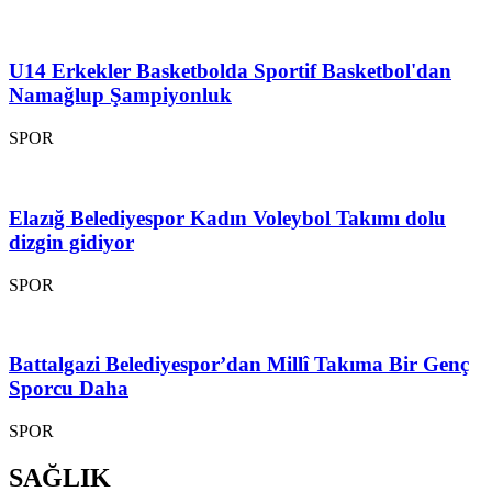
U14 Erkekler Basketbolda Sportif Basketbol'dan
Namağlup Şampiyonluk
SPOR
Elazığ Belediyespor Kadın Voleybol Takımı dolu
dizgin gidiyor
SPOR
Battalgazi Belediyespor’dan Millî Takıma Bir Genç
Sporcu Daha
SPOR
SAĞLIK