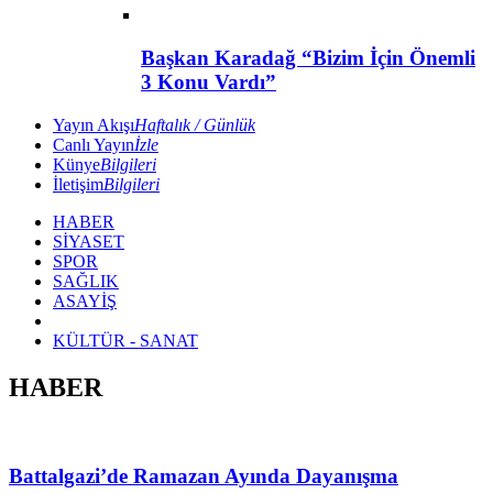
Başkan Karadağ “Bizim İçin Önemli
3 Konu Vardı”
Yayın Akışı
Haftalık / Günlük
Canlı Yayın
İzle
Künye
Bilgileri
İletişim
Bilgileri
HABER
SİYASET
SPOR
SAĞLIK
ASAYİŞ
KÜLTÜR - SANAT
HABER
Battalgazi’de Ramazan Ayında Dayanışma