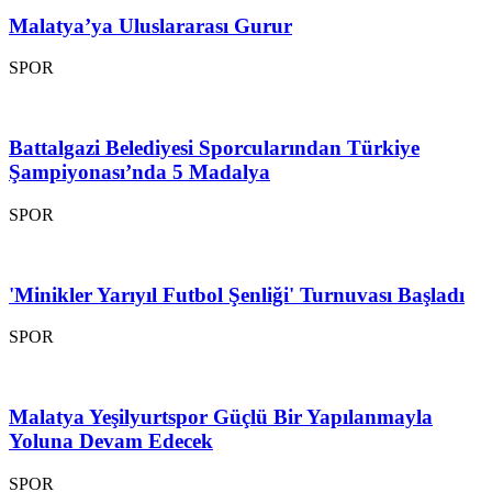
Malatya’ya Uluslararası Gurur
SPOR
Battalgazi Belediyesi Sporcularından Türkiye
Şampiyonası’nda 5 Madalya
SPOR
'Minikler Yarıyıl Futbol Şenliği' Turnuvası Başladı
SPOR
Malatya Yeşilyurtspor Güçlü Bir Yapılanmayla
Yoluna Devam Edecek
SPOR