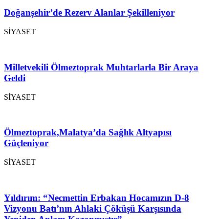
Doğanşehir’de Rezerv Alanlar Şekilleniyor
SİYASET
Milletvekili Ölmeztoprak Muhtarlarla Bir Araya
Geldi
SİYASET
Ölmeztoprak,Malatya’da Sağlık Altyapısı
Güçleniyor
SİYASET
Yıldırım: “Necmettin Erbakan Hocamızın D-8
Vizyonu Batı’nın Ahlaki Çöküşü Karşısında