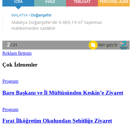
Reklam İletişim
Çok İzlenenler
Program
Baro Başkanı ve İl Müftüsünden Keskin’e Ziyaret
Program
Fırat İlköğretim Okulundan Şehitliğe Ziyaret