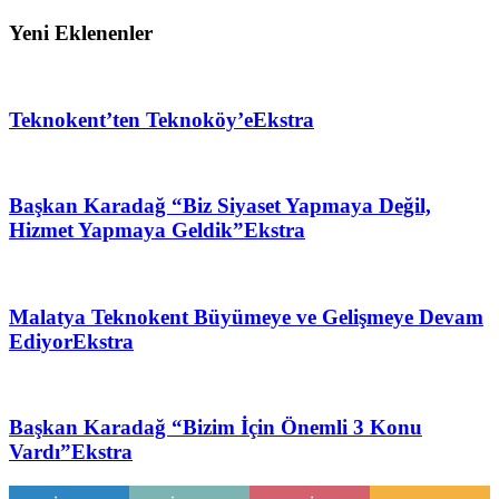
Yeni Eklenenler
Teknokent’ten Teknoköy’e
Ekstra
Başkan Karadağ “Biz Siyaset Yapmaya Değil,
Hizmet Yapmaya Geldik”
Ekstra
Malatya Teknokent Büyümeye ve Gelişmeye Devam
Ediyor
Ekstra
Başkan Karadağ “Bizim İçin Önemli 3 Konu
Vardı”
Ekstra