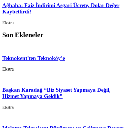
Ağbaba: Faiz İndirimi Asgari Ücrete, Dolar Değer
Kaybettirdi!
Ekstra
Son Ekleneler
Teknokent’ten Teknoköy’e
Ekstra
Başkan Karadağ “Biz Siyaset Yapmaya Değil,
Hizmet Yapmaya Geldik”
Ekstra