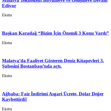
Malatya Teknokent Büyümeye ve Gelişmeye Devam
Ediyor
Ekstra
Başkan Karadağ “Bizim İçin Önemli 3 Konu Vardı”
Ekstra
Malatya’da Faaliyet Gösteren Deniz Kitapevleri 3.
Şubesini Bostanbaşı’nda açtı.
Ekstra
Ağbaba: Faiz İndirimi Asgari Ücrete, Dolar Değer
Kaybettirdi!
Ekstra