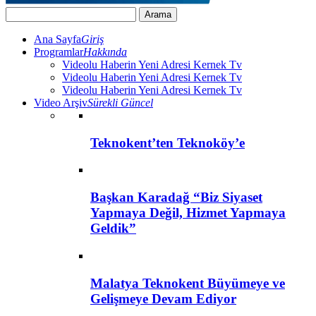
Ana Sayfa
Giriş
Programlar
Hakkında
Videolu Haberin Yeni Adresi Kernek Tv
Videolu Haberin Yeni Adresi Kernek Tv
Videolu Haberin Yeni Adresi Kernek Tv
Video Arşiv
Sürekli Güncel
Teknokent’ten Teknoköy’e
Başkan Karadağ “Biz Siyaset
Yapmaya Değil, Hizmet Yapmaya
Geldik”
Malatya Teknokent Büyümeye ve
Gelişmeye Devam Ediyor