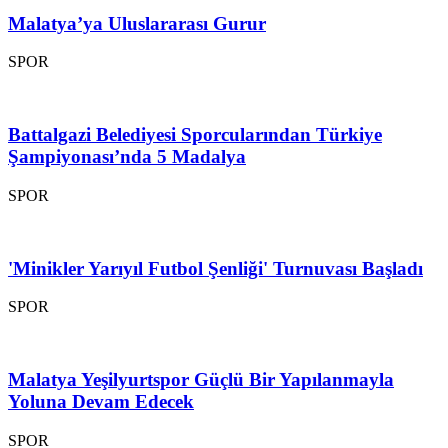
Malatya’ya Uluslararası Gurur
SPOR
Battalgazi Belediyesi Sporcularından Türkiye
Şampiyonası’nda 5 Madalya
SPOR
'Minikler Yarıyıl Futbol Şenliği' Turnuvası Başladı
SPOR
Malatya Yeşilyurtspor Güçlü Bir Yapılanmayla
Yoluna Devam Edecek
SPOR