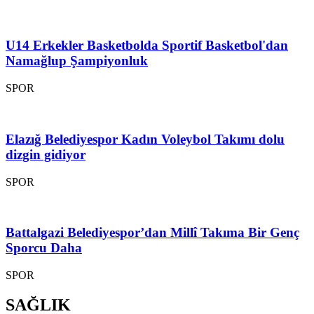
U14 Erkekler Basketbolda Sportif Basketbol'dan
Namağlup Şampiyonluk
SPOR
Elazığ Belediyespor Kadın Voleybol Takımı dolu
dizgin gidiyor
SPOR
Battalgazi Belediyespor’dan Millî Takıma Bir Genç
Sporcu Daha
SPOR
SAĞLIK