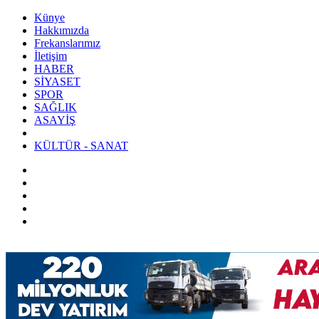
Künye
Hakkımızda
Frekanslarımız
İletişim
HABER
SİYASET
SPOR
SAĞLIK
ASAYİŞ
KÜLTÜR - SANAT