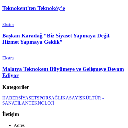
Teknokent’ten Teknoköy’e
Ekstra
Başkan Karadağ “Biz Siyaset Yapmaya Değil,
Hizmet Yapmaya Geldik”
Ekstra
Malatya Teknokent Büyümeye ve Gelişmeye Devam
Ediyor
Kategoriler
HABER
SİYASET
SPOR
SAĞLIK
ASAYİŞ
KÜLTÜR -
SANAT
İLAN
TEKNOLOJİ
İletişim
Adres