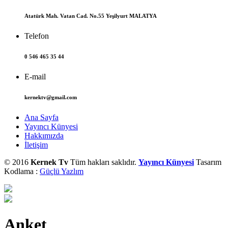
Atatürk Mah. Vatan Cad. No.55 Yeşilyurt MALATYA
Telefon
0 546 465 35 44
E-mail
kernektv@gmail.com
Ana Sayfa
Yayıncı Künyesi
Hakkımızda
İletişim
© 2016
Kernek Tv
Tüm hakları saklıdır.
Yayıncı Künyesi
Tasarım
Kodlama :
Güçlü Yazlım
Anket