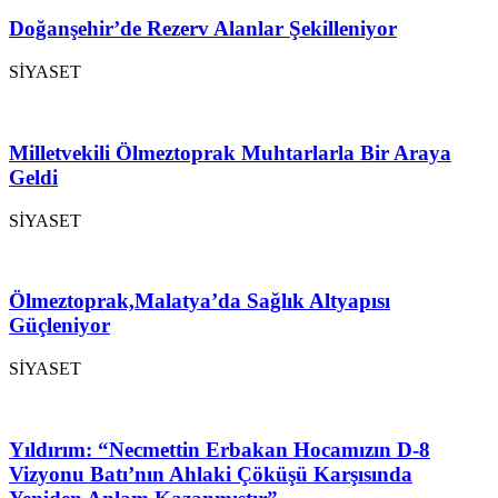
Doğanşehir’de Rezerv Alanlar Şekilleniyor
SİYASET
Milletvekili Ölmeztoprak Muhtarlarla Bir Araya
Geldi
SİYASET
Ölmeztoprak,Malatya’da Sağlık Altyapısı
Güçleniyor
SİYASET
Yıldırım: “Necmettin Erbakan Hocamızın D-8
Vizyonu Batı’nın Ahlaki Çöküşü Karşısında