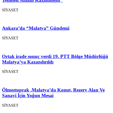
Yeniden Anlam Kazanmıştır”
SİYASET
Ankara’da “Malatya” Gündemi
SİYASET
Ortak irade sonuç verdi 19. PTT Bölge Müdürlüğü
Malatya’ya Kazandırıldı
SİYASET
Ölmeztoprak ,Malatya’da Konut, Rezerv Alan Ve
Sanayi İçin Yoğun Mesai
SİYASET