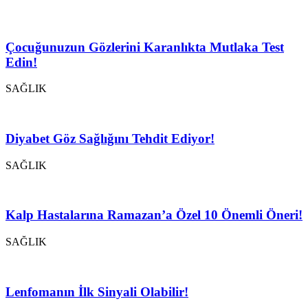
Çocuğunuzun Gözlerini Karanlıkta Mutlaka Test
Edin!
SAĞLIK
Diyabet Göz Sağlığını Tehdit Ediyor!
SAĞLIK
Kalp Hastalarına Ramazan’a Özel 10 Önemli Öneri!
SAĞLIK
Lenfomanın İlk Sinyali Olabilir!