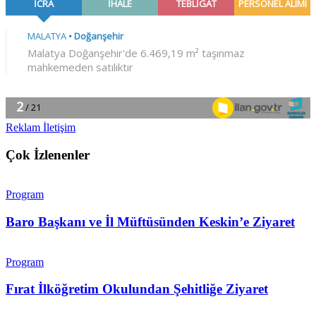
Reklam İletişim
Çok İzlenenler
Program
Baro Başkanı ve İl Müftüsünden Keskin’e Ziyaret
Program
Fırat İlköğretim Okulundan Şehitliğe Ziyaret