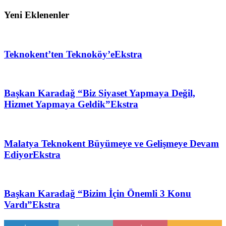
Yeni Eklenenler
Teknokent’ten Teknoköy’e
Ekstra
Başkan Karadağ “Biz Siyaset Yapmaya Değil,
Hizmet Yapmaya Geldik”
Ekstra
Malatya Teknokent Büyümeye ve Gelişmeye Devam
Ediyor
Ekstra
Başkan Karadağ “Bizim İçin Önemli 3 Konu
Vardı”
Ekstra