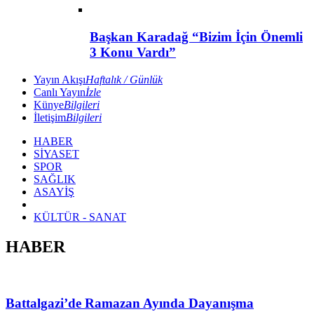
Başkan Karadağ “Bizim İçin Önemli
3 Konu Vardı”
Yayın Akışı
Haftalık / Günlük
Canlı Yayın
İzle
Künye
Bilgileri
İletişim
Bilgileri
HABER
SİYASET
SPOR
SAĞLIK
ASAYİŞ
KÜLTÜR - SANAT
HABER
Battalgazi’de Ramazan Ayında Dayanışma